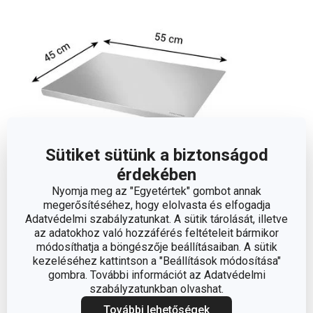
Sütiket sütünk a biztonságod
érdekében
Nyomja meg az "Egyetértek" gombot annak
megerősítéséhez, hogy elolvasta és elfogadja
Méretek
Adatvédelmi szabályzatunkat. A sütik tárolását, illetve
az adatokhoz való hozzáférés feltételeit bármikor
módosíthatja a böngészője beállításaiban. A sütik
A TERMÉK MAGASSÁGA (CM)
2
kezeléséhez kattintson a "Beállítások módosítása"
gombra. További információt az Adatvédelmi
A TERMÉK SZÉLESSÉGE (CM)
45
szabályzatunkban olvashat.
További lehetőségek