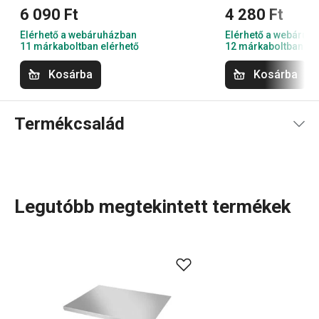
6 090 Ft
4 280 Ft
Elérhető a webáruházban
Elérhető a webáruh
11 márkaboltban elérhető
12 márkaboltban el
Kosárba
Kosárba
Termékcsalád
Legutóbb megtekintett termékek
A GrandCHEF
konyhai eszközök
és
elektromos
készülékek
széles választéka tökéletesen illeszkedik
mind a hagyományos, mind a modern konyhák stílusához.
Ezt a termékcsaládot az egységes dizájn és a teljesen
rozsdamentes vagy fémszerkezet jellemzi, minimális