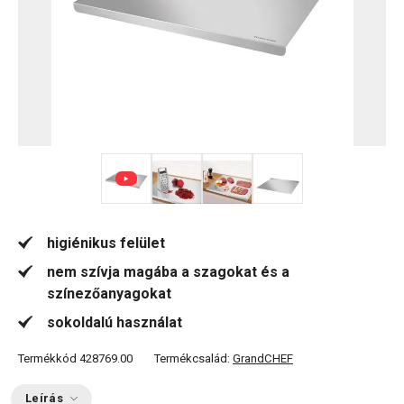
+ 3
higiénikus felület
nem szívja magába a szagokat és a
színezőanyagokat
sokoldalú használat
Termékkód
428769.00
Termékcsalád:
GrandCHEF
Leírás