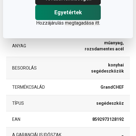
A TERMÉK HOSSZA (CM)
55
Egyetértek
Hozzájárulás
megtagadása itt
.
Egyéb paraméterek
műanyag,
ANYAG
rozsdamentes acél
konyhai
BESOROLÁS
segédeszközök
TERMÉKCSALÁD
GrandCHEF
TÍPUS
segédeszköz
EAN
8592973128192
A GARANCIÁLIS IDŐSZAK