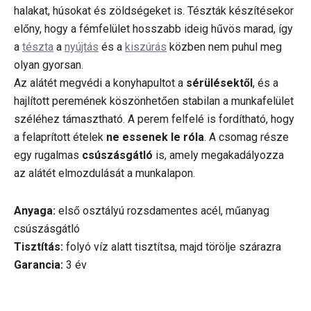
halakat, húsokat és zöldségeket is. Tészták készítésekor
előny, hogy a fémfelület hosszabb ideig hűvös marad, így
a
tészta
a
nyújtás
és a
kiszúrás
közben nem puhul meg
olyan gyorsan.
Az alátét megvédi a konyhapultot a
sérülésektől
, és a
hajlított peremének köszönhetően stabilan a munkafelület
széléhez támasztható. A perem felfelé is fordítható, hogy
a felaprított ételek
ne essenek le róla
. A csomag része
egy rugalmas
csúszásgátló
is, amely megakadályozza
az alátét elmozdulását a munkalapon.
Anyaga:
első osztályú rozsdamentes acél, műanyag
csúszásgátló
Tisztítás:
folyó víz alatt tisztítsa, majd törölje szárazra
Garancia:
3 év