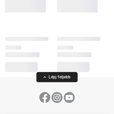
típusú tűzhelyen, így indukciós főzőlapon is használható
– az indukciós alj rozsdamentes acélból készül. Az
ergonomikus, strapabíró műanyag nyél csúszásgátló
felületű, így biztonságos és kényelmes a használata.
Főzés
Szeletelés
Lépj feljebb