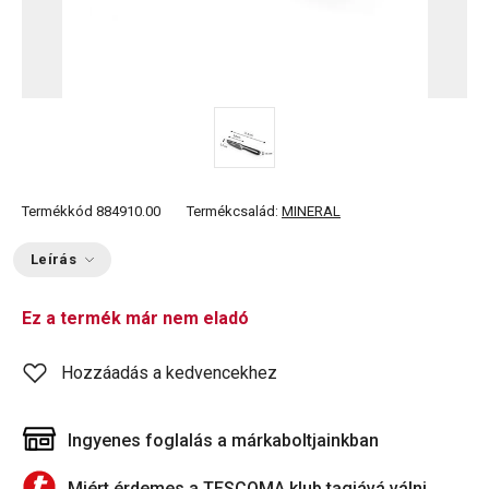
Termékkód
884910.00
Termékcsalád:
MINERAL
Leírás
Ez a termék már nem eladó
Hozzáadás a kedvencekhez
Ingyenes foglalás a márkaboltjainkban
Miért érdemes a TESCOMA klub tagjává válni