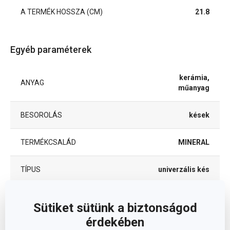
A TERMÉK HOSSZA (CM)
21.8
Egyéb paraméterek
kerámia,
ANYAG
műanyag
BESOROLÁS
kések
TERMÉKCSALÁD
MINERAL
TÍPUS
univerzális kés
TISZTÍTÁS MOSOGATÓGÉPBEN
Nem
Sütiket sütünk a biztonságod
érdekében
EAN
8592973128765