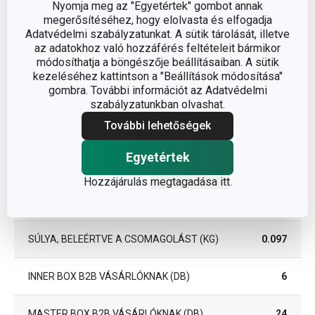
Nyomja meg az "Egyetértek" gombot annak
megerősítéséhez, hogy elolvasta és elfogadja
A GARANCIÁLIS IDŐSZAK
Adatvédelmi szabályzatunkat. A sütik tárolását, illetve
3
(ÉVEKBEN)
az adatokhoz való hozzáférés feltételeit bármikor
módosíthatja a böngészője beállításaiban. A sütik
kezeléséhez kattintson a "Beállítások módosítása"
Csomag
gombra. További információt az Adatvédelmi
szabályzatunkban olvashat.
További lehetőségek
SZÉLESSÉG (CM)
14.000
Egyetértek
MAGASSÁG (CM)
1.700
Hozzájárulás
megtagadása itt
.
HOSSZÚSÁG (CM)
27.500
SÚLYA, BELEÉRTVE A CSOMAGOLÁST (KG)
0.097
INNER BOX B2B VÁSÁRLÓKNAK (DB)
6
MASTER BOX B2B VÁSÁRLÓKNAK (DB)
24