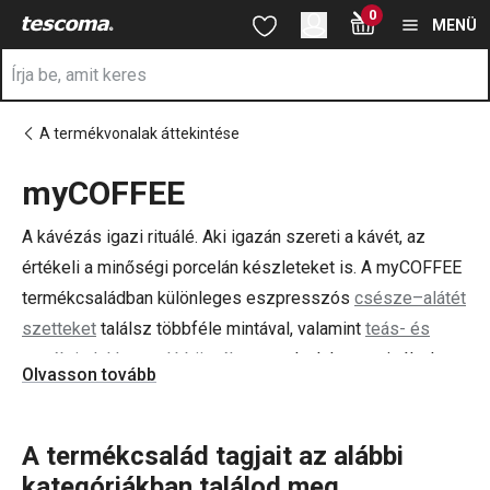
A myCOFFEE oldalon tartózkodik
0
Ugrás a fő tartalomhoz
Ugrás a navigációhoz
Ugrás a kereséshez
MENÜ
A termékvonalak áttekintése
myCOFFEE
a
A kávézás igazi rituálé. Aki igazán szereti a kávét, az
értékeli a minőségi porcelán készleteket is. A myCOFFEE
termékcsaládban különleges eszpresszós
csésze–alátét
szetteket
találsz többféle mintával, valamint
teás- és
egyéb italokhoz való bögréket
, amelyek harmonizálnak a
Olvasson tovább
kávéskészletekkel. A csészék vékony falú „new bone”
porcelánból készülnek, amely rendkívüli fehérségével és
magas ellenállóképességével tűnik ki. Vékony, könnyű és
A termékcsalád tagjait az alábbi
mégis nagyon strapabíró. Ha ebben tálalod kedvenc
kategóriákban találod meg