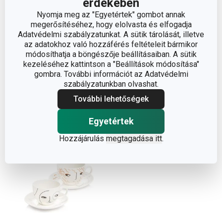
érdekében
Nyomja meg az "Egyetértek" gombot annak
megerősítéséhez, hogy elolvasta és elfogadja
Ingyen szállítás
Adatvédelmi szabályzatunkat. A sütik tárolását, illetve
myCOFFEE, 4 db, Sugar
myCOFFEE, 4 db, Moon
az adatokhoz való hozzáférés feltételeit bármikor
módosíthatja a böngészője beállításaiban. A sütik
16 500 Ft
18 100 Ft
kezeléséhez kattintson a "Beállítások módosítása"
gombra. További információt az Adatvédelmi
Elérhető a webáruházban
Elérhető a webáruházban
10 márkaboltban elérhető
11 márkaboltban elérhető
szabályzatunkban olvashat.
További lehetőségek
Kosárba
Kosárba
Egyetértek
Hozzájárulás
megtagadása itt
.