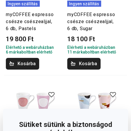
Ingyen szállítás
Ingyen szállítás
myCOFFEE espresso
myCOFFEE espresso
csésze csészealjjal,
csésze csészealjjal,
6 db, Pastels
6 db, Sugar
19 800 Ft
18 100 Ft
Elérhető a webáruházban
Elérhető a webáruházban
6 márkaboltban elérhető
11 márkaboltban elérhető
Kosárba
Kosárba
Sütiket sütünk a biztonságod