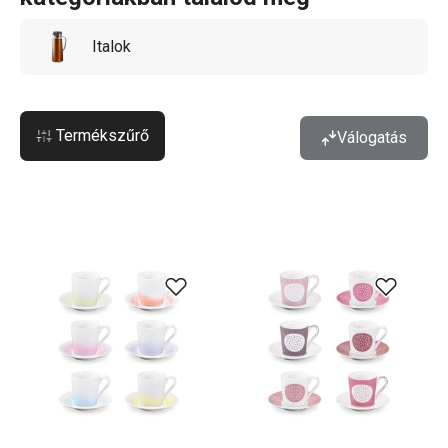
italodat, még jobban fog esni minden korty.
Italok
Termékszűrő
Válogatás