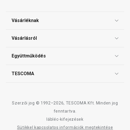
Vásárléknak
Ajándékutalványok
Vásárlásról
Tescoma klub
ÁSZF
Együttműködés
Gyakori kérdések
Szállítási díjak és fizetési módok
Affiliate program
TESCOMA
Reklamáció és termékvisszaküldés
Karrier
TESCOMA garancia és szerviz
Rólunk
Design
Szerzői jog © 1992–2026, TESCOMA Kft. Minden jog
Minőség
fenntartva.
lábléc-kifejezések
Blog
Sütikkel kapcsolatos információk megtekintése