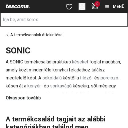
A SONIC oldalon tartózkodik
0
Ugrás a fő tartalomhoz
Ugrás a navigációhoz
Ugrás a kereséshez
MENÜ
A termékvonalak áttekintése
SONIC
a
A SONIC termékcsalád praktikus
késeket
foglal magában,
amely közt mindenféle konyhai feladathoz találsz
megfelelő kést. A
sokoldalú
késtől a
filéző
- és
porciózó
-
késen át a
kenyér
- és
sonkavágó
késekig, sőt még egy
bárd
is helyet kapott benne. A kollekció része továbbá a
Olvasson tovább
kényelmesen használható
hintakés
és egy megbízható
késélező
is. A SONIC szuper kezdőkészlet mindenkinek,
aki jól használható késeket és vágóeszközöket szeretne
A termékcsalád tagjait az alábbi
a konyhájába.
kategóriákban találod meg