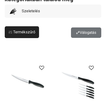
Szeletelés
Termékszűrő
Válogatás