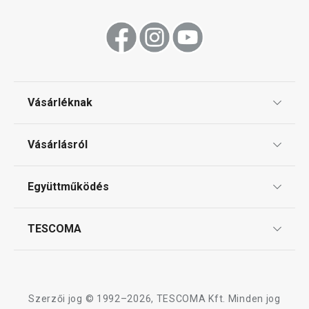
Vásárléknak
Ajándékutalványok
Vásárlásról
Tescoma klub
ÁSZF
Együttműködés
Gyakori kérdések
Szállítási díjak és fizetési módok
Affiliate program
TESCOMA
Reklamáció és termékvisszaküldés
Karrier
TESCOMA garancia és szerviz
Rólunk
Design
Szerzői jog © 1992–2026, TESCOMA Kft. Minden jog