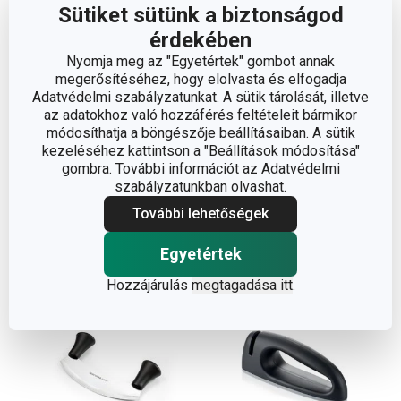
Sütiket sütünk a biztonságod
érdekében
Nyomja meg az "Egyetértek" gombot annak
megerősítéséhez, hogy elolvasta és elfogadja
SONIC sonkakés 24 cm
SONIC parmezánkés
Adatvédelmi szabályzatunkat. A sütik tárolását, illetve
7 cm
az adatokhoz való hozzáférés feltételeit bármikor
módosíthatja a böngészője beállításaiban. A sütik
3 280 Ft
2 790 Ft
kezeléséhez kattintson a "Beállítások módosítása"
gombra. További információt az Adatvédelmi
Elérhető a webáruházban
Elérhető a webáruházban
Elérhető a 1 boltban
Elérhető a 1 boltban
szabályzatunkban olvashat.
További lehetőségek
Kosárba
Kosárba
Egyetértek
Hozzájárulás
megtagadása itt
.