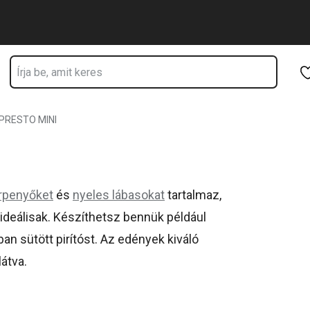
Ugrás a fő tartalomhoz
Ugrás a navigációhoz
Ugrás a kereséshez
PRESTO MINI
erpenyőket
és
nyeles lábasokat
tartalmaz,
ideálisak. Készíthetsz bennük például
ban sütött pirítóst. Az edények kiváló
átva.