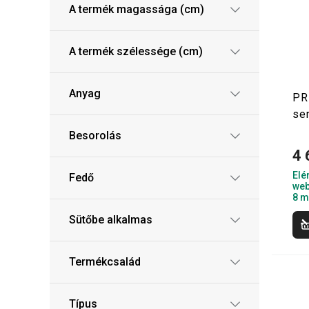
A termék magassága (cm)
A termék szélessége (cm)
Anyag
PR
se
Besorolás
4 
Elé
Fedő
web
8 m
Sütőbe alkalmas
Termékcsalád
Típus