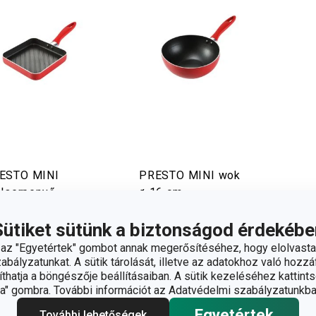
ESTO MINI
PRESTO MINI wok
llserpenyő
ø 16 cm
 x 14 cm
Sütiket sütünk a biztonságod érdekébe
420 Ft
6 420 Ft
z "Egyetértek" gombot annak megerősítéséhez, hogy elolvasta
ebáruházban nem
A webáruházban nem
bályzatunkat. A sütik tárolását, illetve az adatokhoz való hozzáf
rhető
elérhető
hatja a böngészője beállításaiban. A sütik kezeléséhez kattints
árkaboltban elérhető
2 márkaboltban elérhető
" gombra. További információt az Adatvédelmi szabályzatunkba
Kosárba
Kosárba
Egyetértek
További lehetőségek