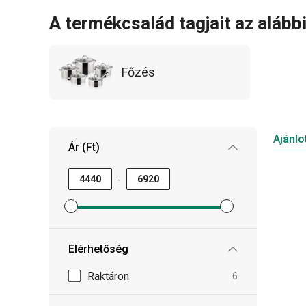
A termékcsalád tagjait az alább
Főzés
Ajánlo
Ár (Ft)
-
Minimum ár szűrő beállítása
Maximum ár szűrő beállítása
Elérhetőség
Raktáron
6