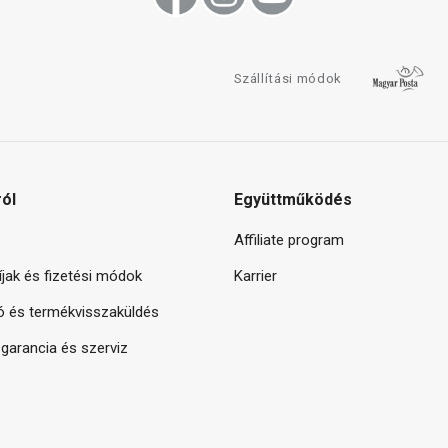
Szállítási módok
ról
Együttműködés
Affiliate program
díjak és fizetési módok
Karrier
ó és termékvisszaküldés
arancia és szerviz