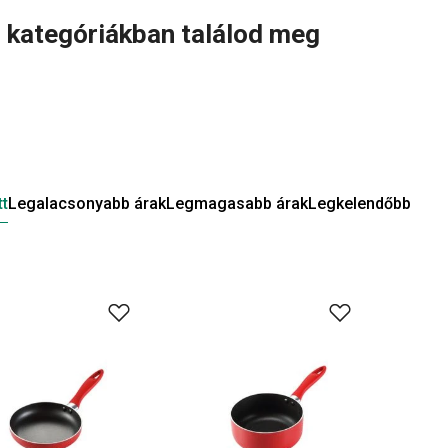
i kategóriákban találod meg
tt
Legalacsonyabb árak
Legmagasabb árak
Legkelendőbb