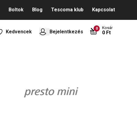
Boltok
Blog
Tescoma klub
Kapcsolat
Kosár
0
Kedvencek
Bejelentkezés
0 Ft