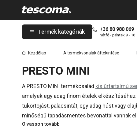
A PRESTO MINI oldalon tartózkodik
+36 80 980 069
Termék kategóriák
hétfő - péntek 9 - 16
Kezdőlap
A termékvonalak áttekintése
PRESTO MINI
A PRESTO MINI termékcsalád
kis űrtartalmú s
amelyek egy adag finom ételek elkészítéséhez 
tükörtojást, palacsintát, egy adag húst vagy olaj
minőségű tapadásmentes bevonattal vannak ell
Olvasson tovább