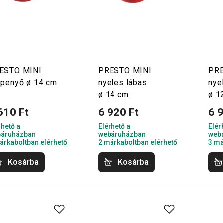
ESTO MINI
PRESTO MINI
PRE
rpenyő ø 14 cm
nyeles lábas
nye
ø 14 cm
ø 1
610 Ft
6 920 Ft
6 
rhető a
Elérhető a
Elér
áruházban
webáruházban
web
árkaboltban elérhető
2 márkaboltban elérhető
3 má
Kosárba
Kosárba