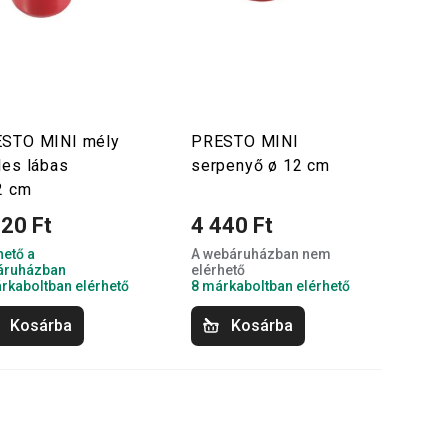
STO MINI mély
PRESTO MINI
les lábas
serpenyő ø 12 cm
2 cm
920 Ft
4 440 Ft
hető a
A webáruházban nem
áruházban
elérhető
rkaboltban elérhető
8 márkaboltban elérhető
Kosárba
Kosárba