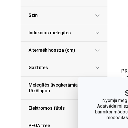
Szín
Indukciós melegítés
A termék hossza (cm)
Gázfűtés
PR
gri
14
Melegítés üvegkerámia
főzőlapon
6 
Nyomja meg a
A w
Adatvédelmi sza
Elektromos fűtés
elé
bármikor módosít
8 m
módosítása
PFOA free