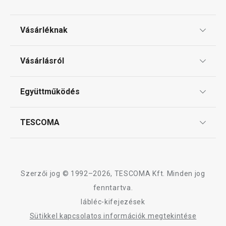
Vásárléknak
Ajándékutalványok
Vásárlásról
Tescoma klub
ÁSZF
Együttműködés
Gyakori kérdések
Szállítási díjak és fizetési módok
Affiliate program
TESCOMA
Reklamáció és termékvisszaküldés
Karrier
TESCOMA garancia és szerviz
Rólunk
Design
Szerzői jog © 1992–2026, TESCOMA Kft. Minden jog
Minőség
fenntartva.
lábléc-kifejezések
Blog
Sütikkel kapcsolatos információk megtekintése