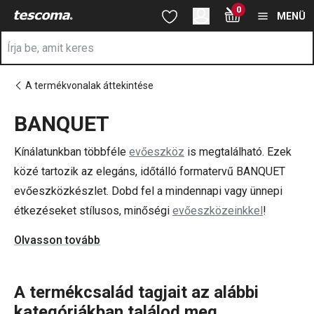
A BANQUET oldalon tartózkodik
0
Ugrás a fő tartalomhoz
Ugrás a navigációhoz
Ugrás a kereséshez
MENÜ
A termékvonalak áttekintése
BANQUET
a
Kínálatunkban többféle
evőeszköz
is megtalálható. Ezek
közé tartozik az elegáns, időtálló formatervű BANQUET
evőeszközkészlet. Dobd fel a mindennapi vagy ünnepi
étkezéseket stílusos, minőségi
evőeszközeinkkel
!
Olvasson tovább
A termékcsalád tagjait az alábbi
kategóriákban találod meg