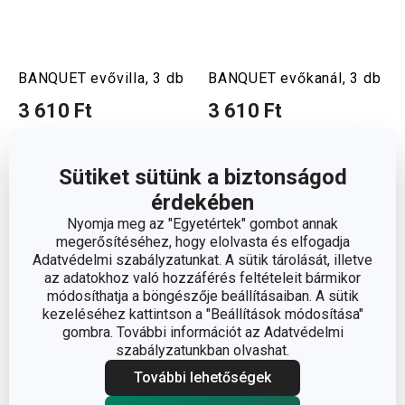
BANQUET evővilla, 3 db
BANQUET evőkanál, 3 db
3 610 Ft
3 610 Ft
Elérhető a webáruházban
Elérhető a webáruházban
12 márkaboltban elérhető
12 márkaboltban elérhető
Sütiket sütünk a biztonságod
Kosárba
Kosárba
érdekében
Nyomja meg az "Egyetértek" gombot annak
megerősítéséhez, hogy elolvasta és elfogadja
Adatvédelmi szabályzatunkat. A sütik tárolását, illetve
az adatokhoz való hozzáférés feltételeit bármikor
módosíthatja a böngészője beállításaiban. A sütik
kezeléséhez kattintson a "Beállítások módosítása"
gombra. További információt az Adatvédelmi
szabályzatunkban olvashat.
További lehetőségek