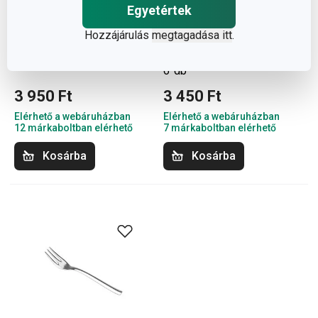
Egyetértek
Hozzájárulás
megtagadása itt
.
BANQUET teáskanál, 6 db
BANQUET mokkáskanál,
6 db
3 950 Ft
3 450 Ft
Elérhető a webáruházban
Elérhető a webáruházban
12 márkaboltban elérhető
7 márkaboltban elérhető
Kosárba
Kosárba