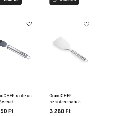
ndCHEF szilikon
GrandCHEF
őecset
szakácsspatula
950 Ft
3 280 Ft