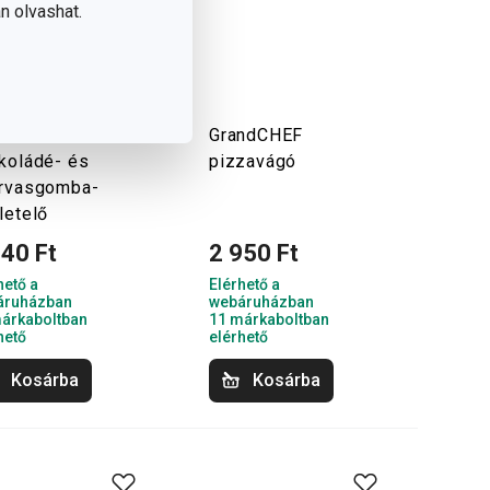
n olvashat.
ndCHEF
GrandCHEF
koládé- és
pizzavágó
rvasgomba-
letelő
940 Ft
2 950 Ft
hető a
Elérhető a
áruházban
webáruházban
árkaboltban
11 márkaboltban
hető
elérhető
Kosárba
Kosárba