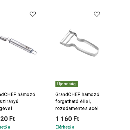
Újdonság
ndCHEF hámozó
GrandCHEF hámozó
szirányú
forgatható éllel,
gével
rozsdamentes acél
620 Ft
1 160 Ft
hető a
Elérhető a