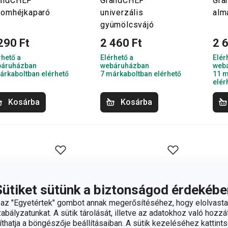
andCHEF
GrandCHEF
Gra
tromhéjkaparó
univerzális
alm
gyümölcsvájó
290 Ft
2 460 Ft
2 
rhető a
Elérhető a
Elér
áruházban
webáruházban
web
árkaboltban elérhető
7 márkaboltban elérhető
11 m
elér
Kosárba
Kosárba
Sütiket sütünk a biztonságod érdekébe
z "Egyetértek" gombot annak megerősítéséhez, hogy elolvasta
bályzatunkat. A sütik tárolását, illetve az adatokhoz való hozzáf
hatja a böngészője beállításaiban. A sütik kezeléséhez kattints