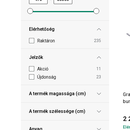
Minimum ár szűrő beállítása
Maximum ár szűrő beállítása
Elérhetőség
Raktáron
235
Jelzők
Akció
11
Újdonság
23
A termék magassága (cm)
Gr
bu
A termék szélessége (cm)
2 
Elé
Anyag