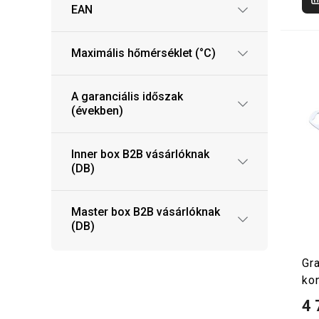
EAN
Maximális hőmérséklet (°C)
A garanciális időszak
(években)
Inner box B2B vásárlóknak
(DB)
Master box B2B vásárlóknak
(DB)
Gr
ko
4 