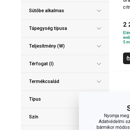
Gr
ci
Sütőbe alkalmas
2 
Tápegység típusa
Elé
web
5 m
Teljesítmény (W)
Térfogat (l)
Termékcsalád
Típus
Nyomja meg a
Szín
Adatvédelmi sza
bármikor módosít