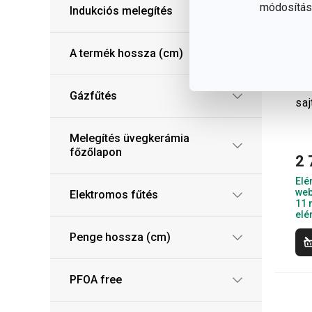
módosítása
Indukciós melegítés
A termék hossza (cm)
Gr
Gázfűtés
saj
Melegítés üvegkerámia
főzőlapon
2 
Elé
web
Elektromos fűtés
11 
elé
Penge hossza (cm)
PFOA free