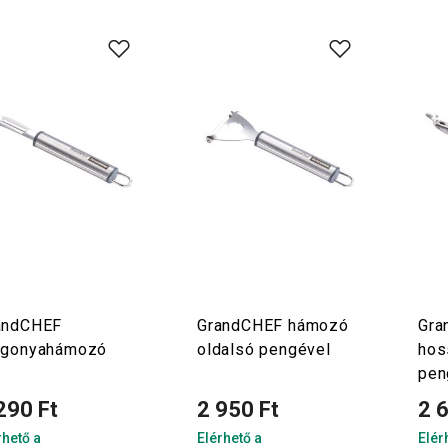
andCHEF
GrandCHEF hámozó
Gra
rgonyahámozó
oldalsó pengével
hos
pen
290 Ft
2 950 Ft
2 
rhető a
Elérhető a
Elér