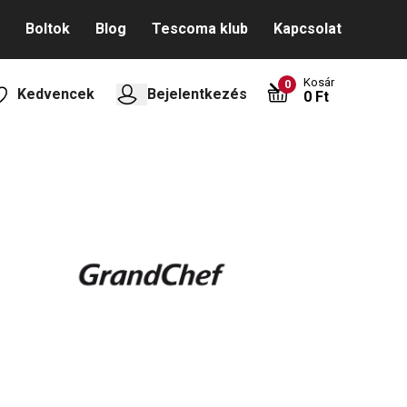
Boltok
Blog
Tescoma klub
Kapcsolat
Kosár
0
Kedvencek
Bejelentkezés
0 Ft