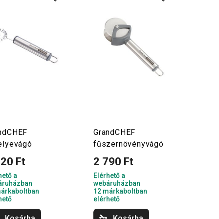
ndCHEF
GrandCHEF
elyevágó
fűszernövényvágó
620 Ft
2 790 Ft
hető a
Elérhető a
áruházban
webáruházban
árkaboltban
12 márkaboltban
hető
elérhető
Kosárba
Kosárba