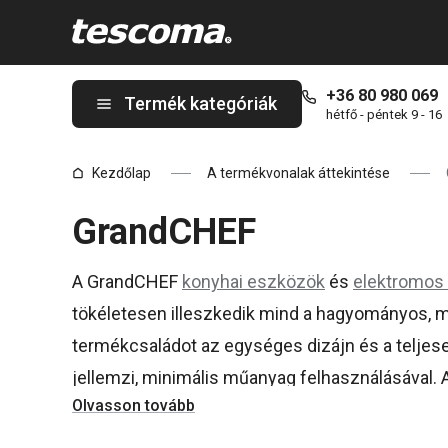
A GrandCHEF oldalon tartózkodik
+36 80 980 069
Termék kategóriák
hétfő - péntek 9 - 16
Kezdőlap
A termékvonalak áttekintése
GrandCHEF
A GrandCHEF
konyhai eszközök
és
elektromos
tökéletesen illeszkedik mind a hagyományos, m
termékcsaládot az egységes dizájn és a telj
jellemzi, minimális műanyag felhasználásával.
Olvasson tovább
minőségű
serpenyők
,
lábasok
és
nyeles lábaso
amelyek megfelelnek a legmagasabb elvárások