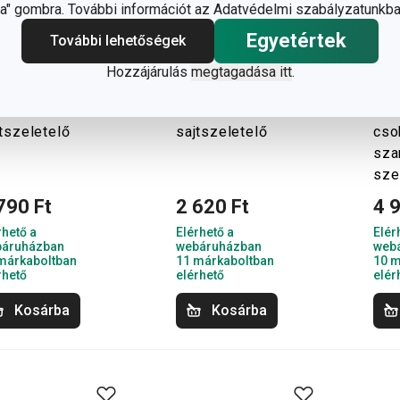
" gombra. További információt az Adatvédelmi szabályzatunkba
Egyetértek
További lehetőségek
Hozzájárulás
megtagadása itt
.
andCHEF
GrandCHEF húros
Gra
tszeletelő
sajtszeletelő
cso
sza
sze
790 Ft
2 620 Ft
4 
rhető a
Elérhető a
Elér
áruházban
webáruházban
web
márkaboltban
11 márkaboltban
10 m
rhető
elérhető
elér
Kosárba
Kosárba