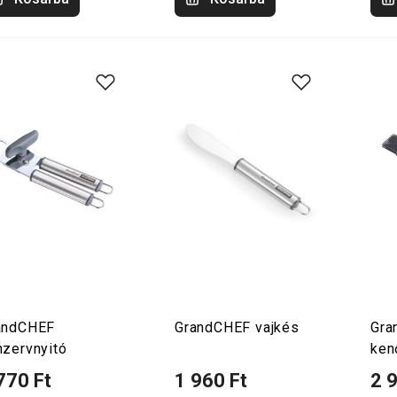
andCHEF
GrandCHEF vajkés
Gra
nzervnyitó
ken
770 Ft
1 960 Ft
2 