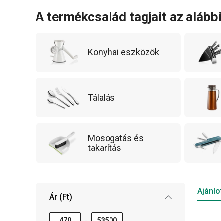
készülékek, például a gyorsforraló, szendvicssü
A termékcsalád tagjait az alább
tökéletes harmóniát alkotnak, és minden kony
biztosítanak. Ez a termékcsalád azok számára ké
Konyhai eszközök
a kiváló minőséget elérhető áron szeretnék élve
Tálalás
Mosogatás és
takarítás
Ajánlo
Ár (Ft)
-