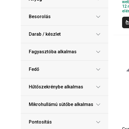
web
12 
elé
Besorolás
Darab / készlet
Fagyasztóba alkalmas
Fedő
Hűtőszekrénybe alkalmas
Mikrohullámú sütőbe alkalmas
Pontosítás