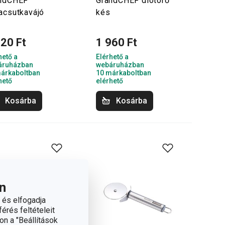
ndCHEF
GrandCHEF diótörő
acsutkavájó
kés
620 Ft
1 960 Ft
hető a
Elérhető a
áruházban
webáruházban
árkaboltban
10 márkaboltban
hető
elérhető
Kosárba
Kosárba
n
 és elfogadja
érés feltételeit
on a "Beállítások