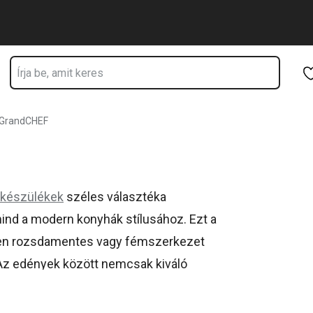
Ugrás a fő tartalomhoz
Ugrás a navigációhoz
Ugrás a kereséshez
GrandCHEF
 készülékek
széles választéka
ind a modern konyhák stílusához. Ezt a
esen rozsdamentes vagy fémszerkezet
 Az edények között nemcsak kiváló
k
találhatók, hanem megbízható
kukták
is,
nak. A GrandCHEF elektromos