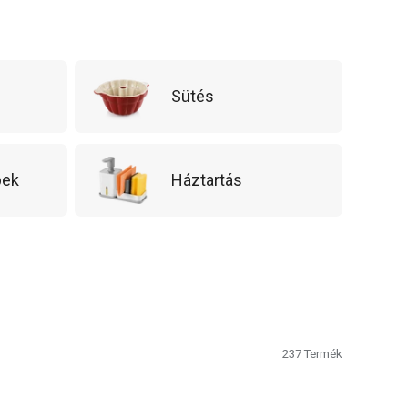
Sütés
pek
Háztartás
237
Termék