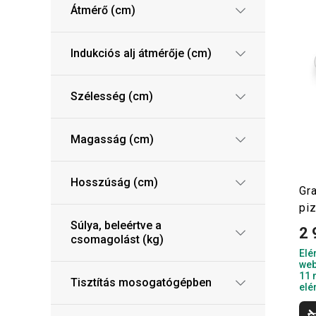
Átmérő (cm)
Indukciós alj átmérője (cm)
Szélesség (cm)
Magasság (cm)
Hosszúság (cm)
Gr
pi
Súlya, beleértve a
2 
csomagolást (kg)
Elé
web
11 
Tisztítás mosogatógépben
elé