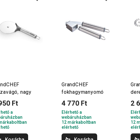
andCHEF
GrandCHEF
Gra
zzavágó, nagy
fokhagymanyomó
der
950 Ft
4 770 Ft
2 
rhető a
Elérhető a
Elér
áruházban
webáruházban
web
márkaboltban
12 márkaboltban
12 m
rhető
elérhető
elér
Kosárba
Kosárba