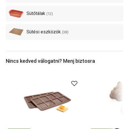
Sütőtálak
(
12
)
Sütési eszközök
(
38
)
Nincs kedved válogatni? Menj biztosra