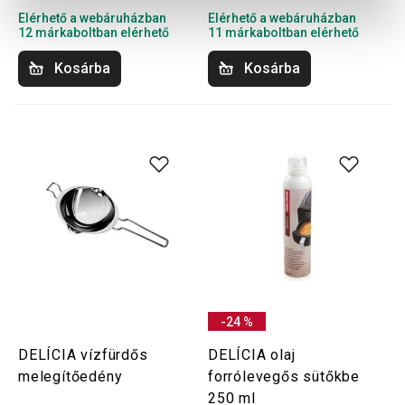
Elérhető a webáruházban
Elérhető a webáruházban
12 márkaboltban elérhető
11 márkaboltban elérhető
Kosárba
Kosárba
-24 %
DELÍCIA vízfürdős
DELÍCIA olaj
melegítőedény
forrólevegős sütőkbe
250 ml