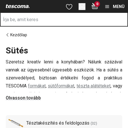
A Sütés oldalon tartózkodik
0
Ugrás a fő tartalomhoz
Ugrás a navigációhoz
Ugrás a kereséshez
MENÜ
Kezdőlap
Sütés
a
Szeretsz kreatív lenni a konyhában? Nálunk százával
vannak az ügyesebnél ügyesebb eszközök. Ha a sütés a
szenvedélyed, biztosan értékelni fogod a praktikus
TESCOMA
formákat
,
sütőformákat
,
tészta alátéteket
, vagy
a
tésztanyújtó hengereket
. A legigényeseb cukrászok
Olvasson tovább
számára ajánljuk figyelmükbe a
DELÍCIA cukrász
eszközeinket
. Inspirációra van szükséged? Vess egy
pillantást az ízletes
receptjeinkre
is!
Tésztakészítés és feldolgozás
(
32
)