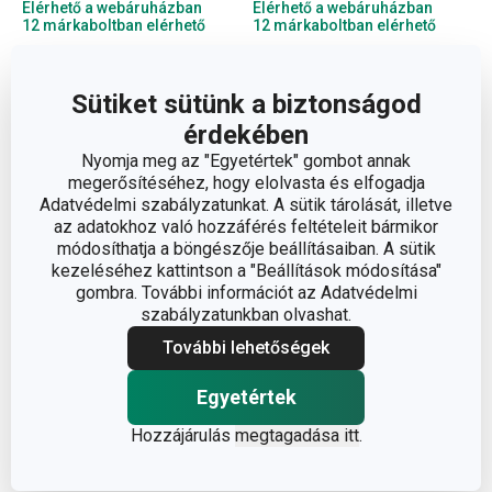
Elérhető a webáruházban
Elérhető a webáruházban
12 márkaboltban elérhető
12 márkaboltban elérhető
Kosárba
Kosárba
Sütiket sütünk a biztonságod
érdekében
Nyomja meg az "Egyetértek" gombot annak
megerősítéséhez, hogy elolvasta és elfogadja
Adatvédelmi szabályzatunkat. A sütik tárolását, illetve
az adatokhoz való hozzáférés feltételeit bármikor
módosíthatja a böngészője beállításaiban. A sütik
kezeléséhez kattintson a "Beállítások módosítása"
gombra. További információt az Adatvédelmi
szabályzatunkban olvashat.
További lehetőségek
Újdonság
Egyetértek
DELÍCIA fából készült
GUSTO hullámosszélű
Hozzájárulás
megtagadása itt
.
sodrófa 25 cm, ø 3 cm
kerek sütőforma ø 28 cm
2 180 Ft
8 900 Ft