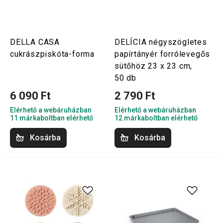
DELLA CASA
DELÍCIA négyszögletes
cukrászpiskóta-forma
papírtányér forrólevegős
sütőhöz 23 x 23 cm,
50 db
6 090 Ft
2 790 Ft
Elérhető a webáruházban
Elérhető a webáruházban
11 márkaboltban elérhető
12 márkaboltban elérhető
Kosárba
Kosárba