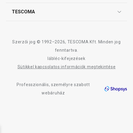
Szállítási díjak és fizetési módok
Affiliate program
TESCOMA
Reklamáció és termékvisszaküldés
Karrier
TESCOMA garancia és szerviz
Rólunk
Design
Szerzői jog © 1992–2026, TESCOMA Kft. Minden jog
Minőség
fenntartva.
lábléc-kifejezések
Blog
Sütikkel kapcsolatos információk megtekintése
Kapcsolat
Professzionális, személyre szabott
Adatkezelési Tájékoztató
webáruház
Akadálymentességi nyilatkozat