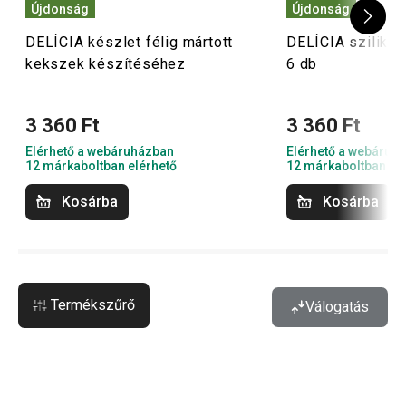
Újdonság
Újdonság
DELÍCIA készlet félig mártott
DELÍCIA szilikon 
kekszek készítéséhez
6 db
3 360 Ft
3 360 Ft
Elérhető a webáruházban
Elérhető a webáruh
12 márkaboltban elérhető
12 márkaboltban el
Kosárba
Kosárba
Termékszűrő
Válogatás