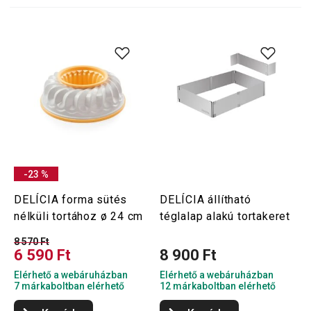
-23 %
DELÍCIA forma sütés
DELÍCIA állítható
nélküli tortához ø 24 cm
téglalap alakú tortakeret
8 570 Ft
6 590 Ft
8 900 Ft
Elérhető a webáruházban
Elérhető a webáruházban
7 márkaboltban elérhető
12 márkaboltban elérhető