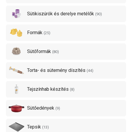
Sütikiszúrók és derelye metélők
(
90
)
Formák
(
25
)
Sütőformák
(
80
)
Torta- és sütemény díszítés
(
44
)
Tejszínhab készítés
(
8
)
Sütőedények
(
9
)
Tepsik
(
13
)