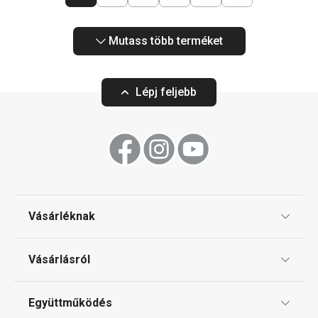
Mutass több terméket
Lépj feljebb
Vásárléknak
Ajándékutalványok
Vásárlásról
Tescoma klub
ÁSZF
Együttműködés
Gyakori kérdések