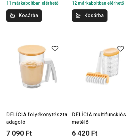
11 márkaboltban elérhető
12 márkaboltban elérhető
Kosárba
Kosárba
DELÍCIA folyékonytészta
DELÍCIA multifunckiós
adagoló
metélő
7 090 Ft
6 420 Ft