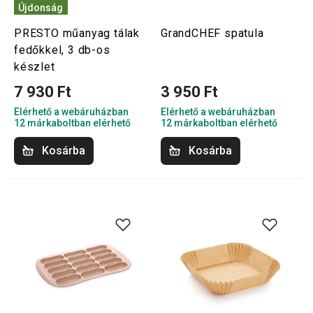
Újdonság
PRESTO műanyag tálak
GrandCHEF spatula
fedőkkel, 3 db-os
készlet
7 930 Ft
3 950 Ft
Elérhető a webáruházban
Elérhető a webáruházban
12 márkaboltban elérhető
12 márkaboltban elérhető
Kosárba
Kosárba