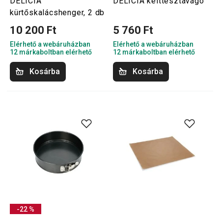
DELÍCIA
DELÍCIA kelttésztavágó
kürtőskalácshenger, 2 db
10 200 Ft
5 760 Ft
Elérhető a webáruházban
Elérhető a webáruházban
12 márkaboltban elérhető
12 márkaboltban elérhető
Kosárba
Kosárba
-22 %