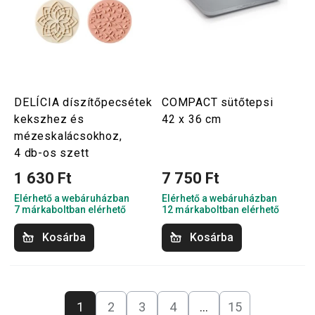
DELÍCIA díszítőpecsétek
COMPACT sütőtepsi
kekszhez és
42 x 36 cm
mézeskalácsokhoz,
4 db-os szett
1 630 Ft
7 750 Ft
Elérhető a webáruházban
Elérhető a webáruházban
7 márkaboltban elérhető
12 márkaboltban elérhető
Kosárba
Kosárba
1
2
3
4
…
15