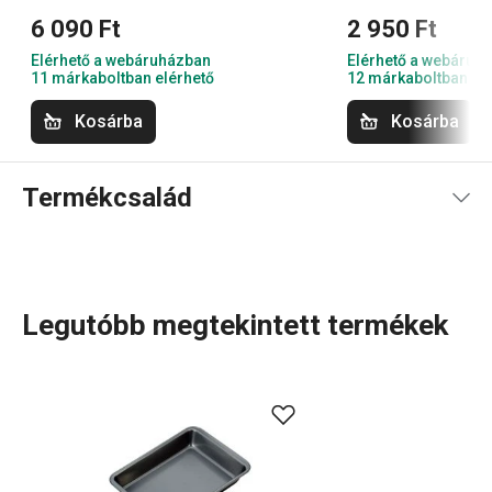
6 090 Ft
2 950 Ft
Elérhető a webáruházban
Elérhető a webáruh
11 márkaboltban elérhető
12 márkaboltban el
Kosárba
Kosárba
Termékcsalád
Legutóbb megtekintett termékek
Konyhai eszközök, amelyek minden nap megkönnyítik a
munkád? A DELÍCIA termékcsaládban minden sütni
szerető számára tartogatunk valamit: különböző méretű
tepsik, mindenféle alakú, méretű és anyagú
sütőformák
.