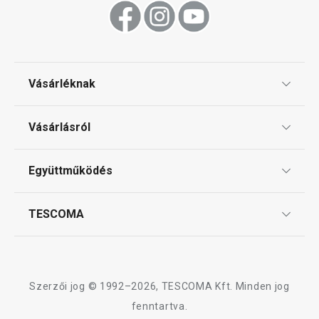
Tálalás
Főzés
Vásárléknak
Háztartási gépek
Ajándékutalványok
Vásárlásról
Tescoma klub
Háztartás
ÁSZF
Együttműködés
Gyakori kérdések
Szállítási díjak és fizetési módok
Affiliate program
TESCOMA
Reklamáció és termékvisszaküldés
Karrier
TESCOMA garancia és szerviz
Rólunk
Design
Szerzői jog © 1992–2026, TESCOMA Kft. Minden jog
Minőség
fenntartva.