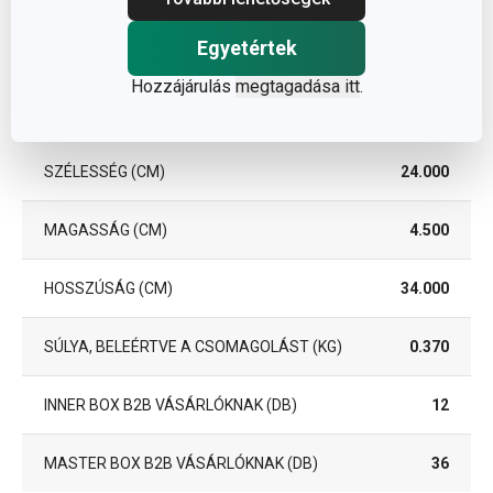
A GARANCIÁLIS IDŐSZAK
3
(ÉVEKBEN)
Egyetértek
Hozzájárulás
megtagadása itt
.
Csomag
SZÉLESSÉG (CM)
24.000
MAGASSÁG (CM)
4.500
HOSSZÚSÁG (CM)
34.000
SÚLYA, BELEÉRTVE A CSOMAGOLÁST (KG)
0.370
INNER BOX B2B VÁSÁRLÓKNAK (DB)
12
MASTER BOX B2B VÁSÁRLÓKNAK (DB)
36