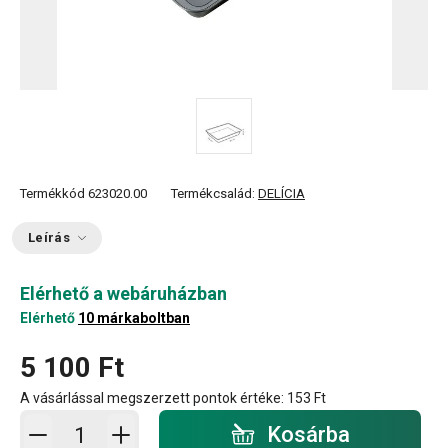
Termékkód
623020.00
Termékcsalád:
DELÍCIA
Leírás
Elérhető a webáruházban
Elérhető
10 márkaboltban
5 100 Ft
A vásárlással megszerzett pontok értéke:
153 Ft
Kosárba - mennyiség
Kosárba