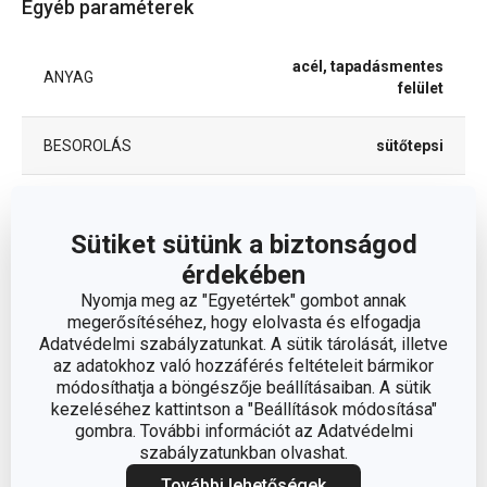
Egyéb paraméterek
acél, tapadásmentes
ANYAG
felület
BESOROLÁS
sütőtepsi
SÜTŐBE ALKALMAS
Igen
Sütiket sütünk a biztonságod
TERMÉKCSALÁD
DELÍCIA
érdekében
Nyomja meg az "Egyetértek" gombot annak
SZÍN
szürke
megerősítéséhez, hogy elolvasta és elfogadja
Adatvédelmi szabályzatunkat. A sütik tárolását, illetve
az adatokhoz való hozzáférés feltételeit bármikor
TISZTÍTÁS
Igen
módosíthatja a böngészője beállításaiban. A sütik
MOSOGATÓGÉPBEN
kezeléséhez kattintson a "Beállítások módosítása"
gombra. További információt az Adatvédelmi
EAN
8595028426847
szabályzatunkban olvashat.
További lehetőségek