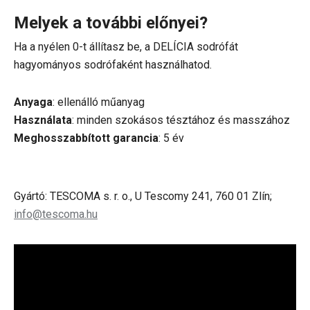
Melyek a további előnyei?
Ha a nyélen 0-t állítasz be, a DELÍCIA sodrófát
hagyományos sodrófaként használhatod.
Anyaga
: ellenálló műanyag
Használata
: minden szokásos tésztához és masszához
Meghosszabbított garancia
: 5 év
Gyártó: TESCOMA s. r. o., U Tescomy 241, 760 01 Zlín;
info@tescoma.hu