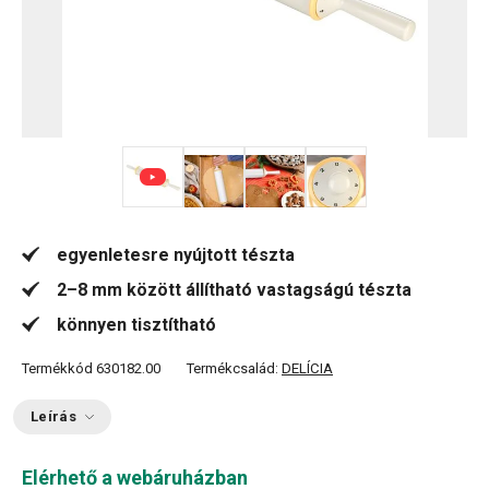
+ 2
egyenletesre nyújtott tészta
2–8 mm között állítható vastagságú tészta
könnyen tisztítható
Termékkód
630182.00
Termékcsalád:
DELÍCIA
Leírás
Elérhető a webáruházban