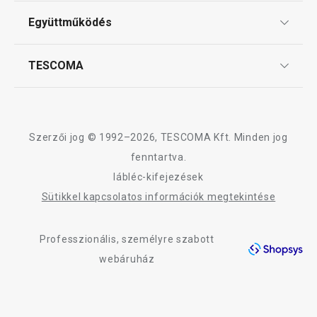
ÁSZF
Együttműködés
Gyakori kérdések
Szállítási díjak és fizetési módok
Affiliate program
TESCOMA
Reklamáció és termékvisszaküldés
Karrier
TESCOMA garancia és szerviz
Rólunk
Design
Szerzői jog © 1992–2026, TESCOMA Kft. Minden jog
Minőség
fenntartva.
lábléc-kifejezések
Blog
Újdonság
-22 %
Sütikkel kapcsolatos információk megtekintése
Kapcsolat
DELÍCIA készlet félig mártott
DELÍCIA pizzaol
kekszek készítéséhez
Professzionális, személyre szabott
Adatkezelési Tájékoztató
webáruház
Akadálymentességi nyilatkozat
8 080 Ft
3 360 Ft
6 290 Ft
Elérhető a webáruházban
Elérhető a webáruh