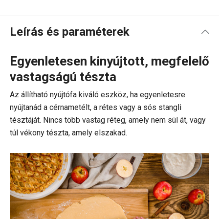
Leírás és paraméterek
Egyenletesen kinyújtott, megfelelő
vastagságú tészta
Az állítható nyújtófa kiváló eszköz, ha egyenletesre
nyújtanád a cérnametélt, a rétes vagy a sós stangli
tésztáját. Nincs több vastag réteg, amely nem sül át, vagy
túl vékony tészta, amely elszakad.