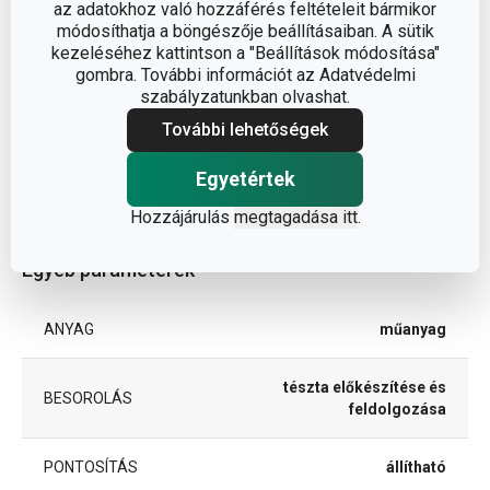
az adatokhoz való hozzáférés feltételeit bármikor
módosíthatja a böngészője beállításaiban. A sütik
kezeléséhez kattintson a "Beállítások módosítása"
gombra. További információt az Adatvédelmi
szabályzatunkban olvashat.
Méretek
További lehetőségek
Egyetértek
A TERMÉK HOSSZA (CM)
50
Hozzájárulás
megtagadása itt
.
Egyéb paraméterek
ANYAG
műanyag
tészta előkészítése és
BESOROLÁS
feldolgozása
PONTOSÍTÁS
állítható