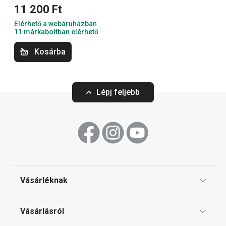
11 200 Ft
Elérhető a webáruházban
Sütés
11 márkaboltban elérhető
Kosárba
Szeletelés
Lépj feljebb
Konyhai eszközök
Tálalás
Főzés
Vásárléknak
Háztartási gépek
Ajándékutalványok
Vásárlásról
Tescoma klub
Háztartás