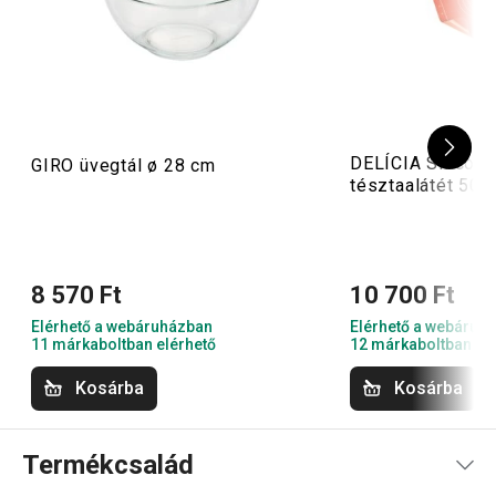
DELÍCIA Silicon
GIRO üvegtál ø 28 cm
tésztaalátét 50 
8 570 Ft
10 700 Ft
Elérhető a webáruházban
Elérhető a webáruh
11 márkaboltban elérhető
12 márkaboltban el
Kosárba
Kosárba
Termékcsalád