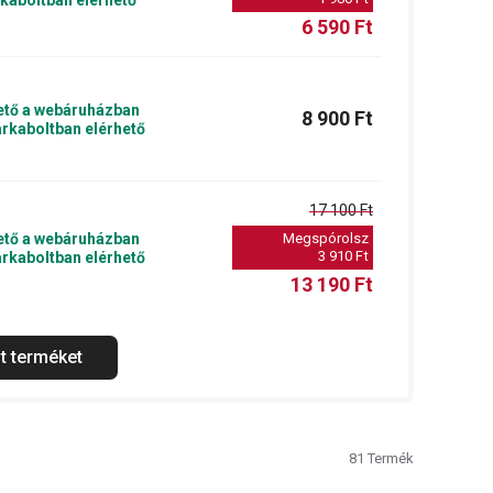
kaboltban elérhető
6 590 Ft
ető a webáruházban
8 900 Ft
rkaboltban elérhető
17 100 Ft
ető a webáruházban
Megspórolsz
3 910 Ft
rkaboltban elérhető
13 190 Ft
t terméket
81
Termék