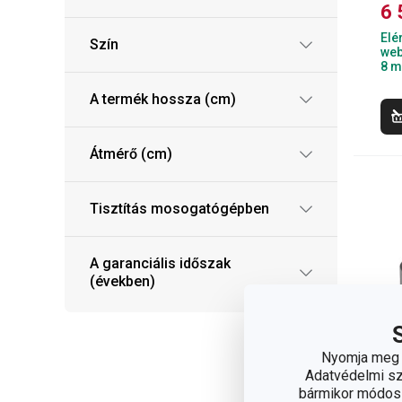
6 
Elé
Szín
web
8 m
A termék hossza (cm)
Átmérő (cm)
Tisztítás mosogatógépben
A garanciális időszak
(években)
Nyomja meg a
Adatvédelmi sza
bármikor módosít