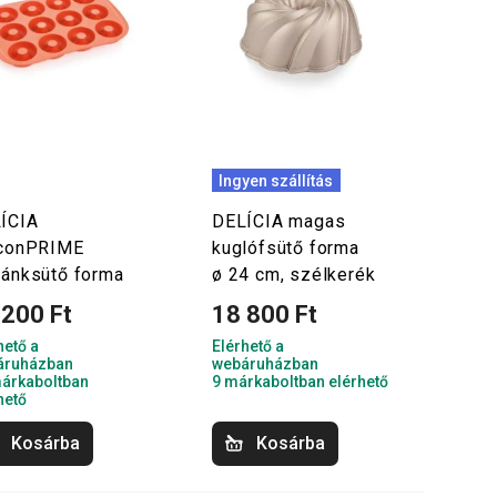
Ingyen szállítás
ÍCIA
DELÍCIA magas
iconPRIME
kuglófsütő forma
fánksütő forma
ø 24 cm, szélkerék
 200 Ft
18 800 Ft
hető a
Elérhető a
áruházban
webáruházban
árkaboltban
9 márkaboltban elérhető
hető
Kosárba
Kosárba