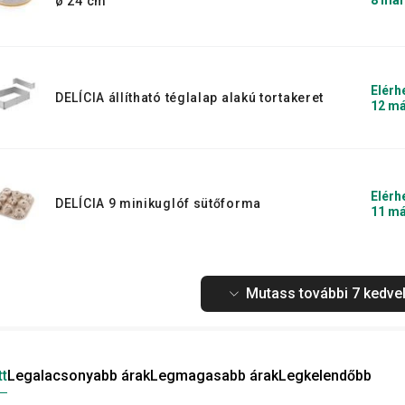
8 már
ø 24 cm
Elérh
DELÍCIA állítható téglalap alakú tortakeret
12 má
Elérh
DELÍCIA 9 minikuglóf sütőforma
11 má
Mutass további 7 kedvel
tt
Legalacsonyabb árak
Legmagasabb árak
Legkelendőbb