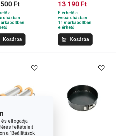
 500 Ft
13 190 Ft
hető a
Elérhető a
áruházban
webáruházban
árkaboltban
11 márkaboltban
hető
elérhető
Kosárba
Kosárba
n
 és elfogadja
érés feltételeit
on a "Beállítások