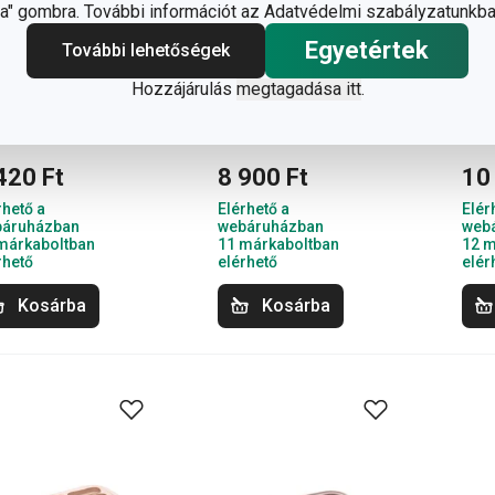
" gombra. További információt az Adatvédelmi szabályzatunkba
Egyetértek
További lehetőségek
ÍCIA állítható
GUSTO
DEL
ek tortakeret
hullámosszélű
kür
Hozzájárulás
megtagadása itt
.
kerek sütőforma
2 d
ø 28 cm
420 Ft
8 900 Ft
10
rhető a
Elérhető a
Elér
áruházban
webáruházban
web
márkaboltban
11 márkaboltban
12 m
rhető
elérhető
elér
Kosárba
Kosárba