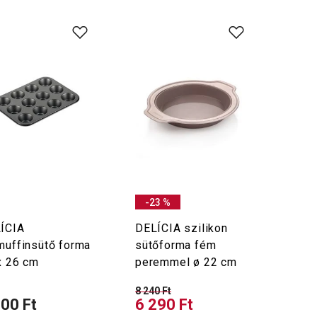
-23 %
ÍCIA
DELÍCIA szilikon
muffinsütő forma
sütőforma fém
x 26 cm
peremmel ø 22 cm
8 240 Ft
900 Ft
6 290 Ft