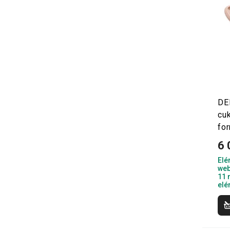
DE
cu
fo
6 
Elé
web
11 
elé