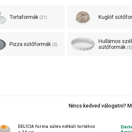
Tortaformák
Kuglóf sütőf
(
21
)
Hullámos szé
Pizza sütőformák
(
2
)
sütőformák
(
5
Nincs kedved válogatni? M
DELÍCIA forma sütés nélküli tortához
Elérh