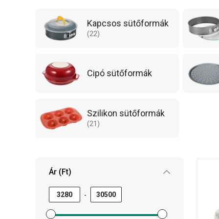
Kapcsos sütőformák
(
22
)
Cipó sütőformák
Szilikon sütőformák
(
21
)
Ár (Ft)
-
Minimum ár szűrő beállítása
Maximum ár szűrő beállítása