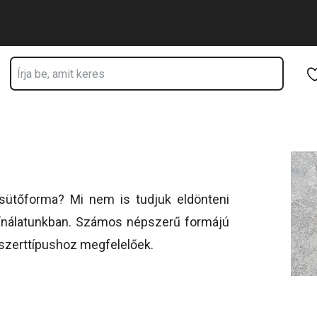
Ugrás a fő tartalomhoz
Ugrás a navigációhoz
Ugrás a kereséshez
sütőforma? Mi nem is tudjuk eldönteni
kínálatunkban. Számos népszerű formájú
szerttípushoz megfelelőek.