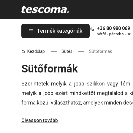
A Sütőformák oldalon tartózkodik
+36 80 980 069
Termék kategóriák
hétfő - péntek 9 - 16
Kezdőlap
Sütés
Sütőformák
Sütőformák
Szerintetek melyik a jobb
szilikon
vagy fém 
melyik a jobb ezért mindkettőt megtalálod a 
forma közül választhatsz, amelyek minden des
Olvasson tovább