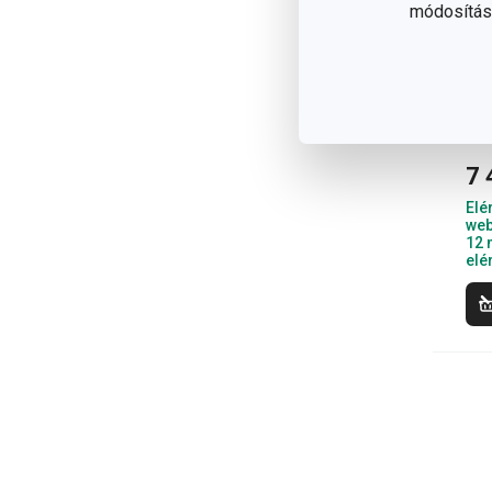
módosítása
DEL
ker
7 
Elé
web
12 
elé