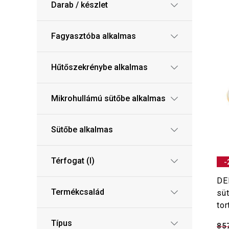
Darab / készlet
Fagyasztóba alkalmas
Hűtőszekrénybe alkalmas
Mikrohullámú sütőbe alkalmas
Sütőbe alkalmas
Térfogat (l)
-
DE
Termékcsalád
süt
to
Típus
8 5