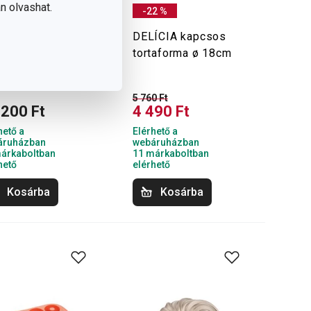
n olvashat.
-22 %
ÍCIA
DELÍCIA kapcsos
tőskalácshenger,
tortaforma ø 18cm
b
5 760 Ft
 200 Ft
4 490 Ft
hető a
Elérhető a
áruházban
webáruházban
árkaboltban
11 márkaboltban
hető
elérhető
Kosárba
Kosárba