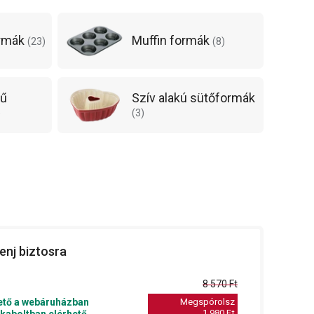
ormák
Muffin formák
(
23
)
(
8
)
lű
Szív alakú sütőformák
)
(
3
)
enj biztosra
8 570 Ft
ető a webáruházban
Megspórolsz
1 980 Ft