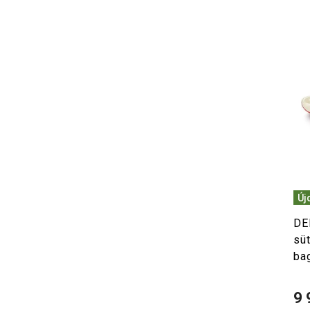
Új
DE
sü
ba
9 