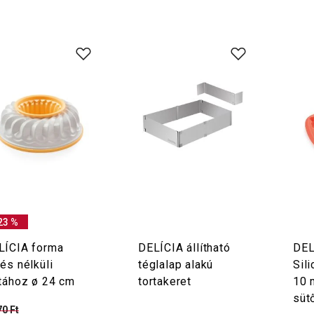
23 %
LÍCIA forma
DELÍCIA állítható
DEL
és nélküli
téglalap alakú
Sil
rtához ø 24 cm
tortakeret
10 
süt
70 Ft