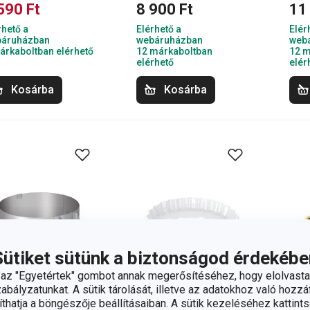
590 Ft
8 900 Ft
11
rhető a
Elérhető a
Elér
áruházban
webáruházban
web
árkaboltban elérhető
12 márkaboltban
12 m
elérhető
elér
Kosárba
Kosárba
Sütiket sütünk a biztonságod érdekébe
z "Egyetértek" gombot annak megerősítéséhez, hogy elolvasta
bályzatunkat. A sütik tárolását, illetve az adatokhoz való hozzáf
hatja a böngészője beállításaiban. A sütik kezeléséhez kattints