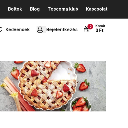
Boltok
Blog
Tescoma klub
Kapcsolat
Kosár
0
Kedvencek
Bejelentkezés
0 Ft