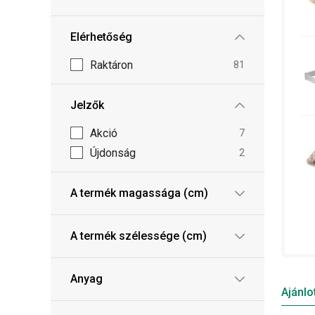
Elérhetőség
Raktáron
81
Jelzők
Akció
7
Újdonság
2
A termék magassága (cm)
A termék szélessége (cm)
Anyag
Ajánlo