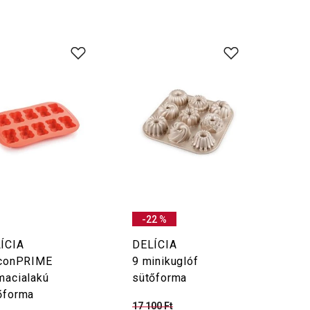
-22 %
ÍCIA
DELÍCIA
iconPRIME
9 minikuglóf
macialakú
sütőforma
őforma
17 100 Ft