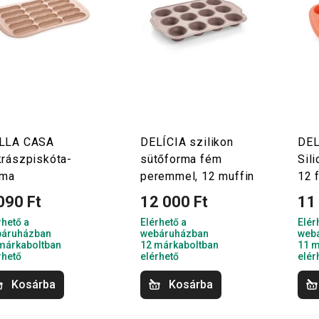
LLA CASA
DELÍCIA szilikon
DEL
krászpiskóta-
sütőforma fém
Sil
rma
peremmel, 12 muffin
12 
090 Ft
12 000 Ft
11
rhető a
Elérhető a
Elér
áruházban
webáruházban
web
márkaboltban
12 márkaboltban
11 m
rhető
elérhető
elér
Kosárba
Kosárba