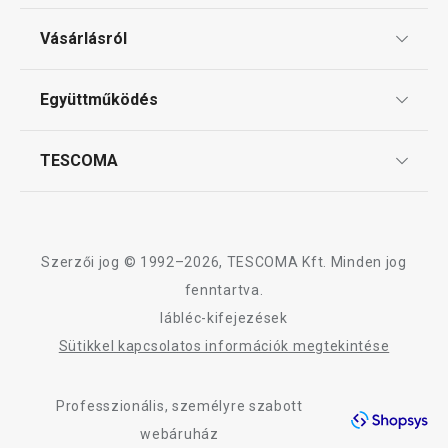
Ajándékutalványok
Vásárlásról
Tescoma klub
ÁSZF
Együttműködés
Gyakori kérdések
Szállítási díjak és fizetési módok
Affiliate program
TESCOMA
Reklamáció és termékvisszaküldés
Karrier
TESCOMA garancia és szerviz
Rólunk
Design
Szerzői jog © 1992–2026, TESCOMA Kft. Minden jog
Minőség
fenntartva.
lábléc-kifejezések
Blog
Sütikkel kapcsolatos információk megtekintése
Kapcsolat
Professzionális, személyre szabott
Adatkezelési Tájékoztató
webáruház