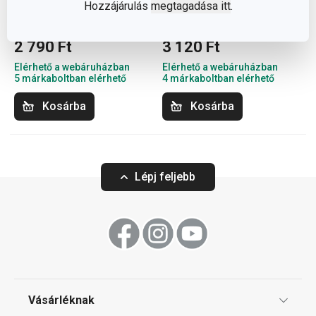
Hozzájárulás
megtagadása itt
.
SONIC filézőkés 18 cm
PRESTO filézőkés 18 cm
2 790 Ft
3 120 Ft
Elérhető a webáruházban
Elérhető a webáruházban
5 márkaboltban elérhető
4 márkaboltban elérhető
Kosárba
Kosárba
Lépj feljebb
Vásárléknak