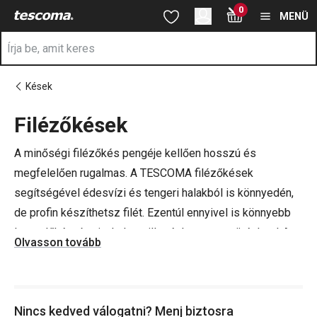
A Filézőkések oldalon tartózkodik
0
Ugrás a fő tartalomhoz
Ugrás a navigációhoz
Ugrás a kereséshez
MENÜ
Kések
Filézőkések
a
A minőségi filézőkés pengéje kellően hosszú és
megfelelően rugalmas. A TESCOMA filézőkések
segítségével édesvízi és tengeri halakból is könnyedén,
de profin készíthetsz filét. Ezentúl ennyivel is könnyebb
lesz előkészíteni a halat grillezéshez vagy sütéshez! Az
Olvasson tovább
elsőosztályú, rozsdamentes acélpengéjű filézőkések
egyszerűen tisztíthatóak, és mosogatógépben is
moshatóak.
Nincs kedved válogatni? Menj biztosra