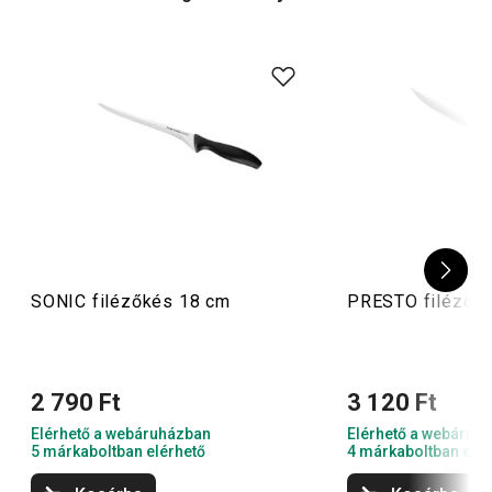
Tippünk:
másféle kések is hiányoznak a konyhádból?
Kínálatunk sok más kategóriát is tartalmaz, ami az
élelmiszerek szeletelését illeti – például
gyümölcs- és
zöldségvágó késeket
, népszerű
santoku japán késeket
,
sőt még
profi szakácskéseket
is!
SONIC filézőkés 18 cm
PRESTO filézők
2 790 Ft
3 120 Ft
Elérhető a webáruházban
Elérhető a webáruh
5 márkaboltban elérhető
4 márkaboltban elér