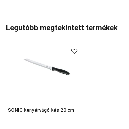
Legutóbb megtekintett termékek
A SONIC termékcsalád praktikus
késeket
foglal magában,
amely közt mindenféle konyhai feladathoz találsz
megfelelő kést. A
sokoldalú
késtől a
filéző
- és
porciózó
-
késen át a
kenyér
- és
sonkavágó
késekig, sőt még egy
bárd
is helyet kapott benne. A kollekció része továbbá a
kényelmesen használható
hintakés
és egy megbízható
késélező
is. A SONIC szuper kezdőkészlet mindenkinek,
aki jól használható késeket és vágóeszközöket szeretne
a konyhájába.
SONIC kenyérvágó kés 20 cm
Szeletelés