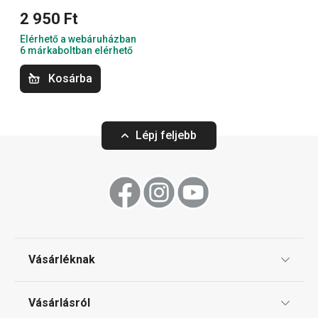
2 950 Ft
Elérhető a webáruházban
6 márkaboltban elérhető
Kosárba
Lépj feljebb
SONIC szakácskés 14 cm
SONIC univerzál
Vásárléknak
2 790 Ft
1 800 Ft
Ajándékutalványok
Vásárlásról
Elérhető a webáruházban
Elérhető a webáruh
8 márkaboltban elérhető
9 márkaboltban elér