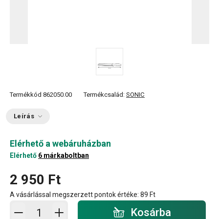
Termékkód
862050.00
Termékcsalád:
SONIC
Leírás
Elérhető a webáruházban
Elérhető
6 márkaboltban
2 950 Ft
A vásárlással megszerzett pontok értéke:
89 Ft
Kosárba - mennyiség
Kosárba