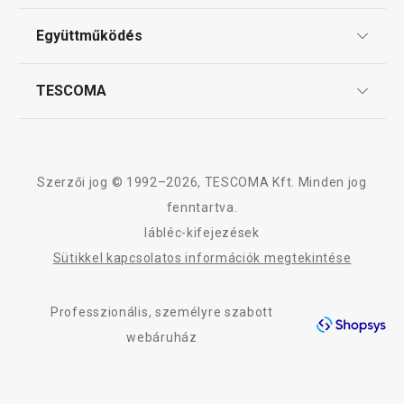
Tescoma klub
ÁSZF
Kosárba
Kosárba
Együttműködés
Gyakori kérdések
Szállítási díjak és fizetési módok
Affiliate program
TESCOMA
Reklamáció és termékvisszaküldés
Karrier
A SONIC termékcsalád összes terméke
TESCOMA garancia és szerviz
Rólunk
Design
Szerzői jog © 1992–2026, TESCOMA Kft. Minden jog
Minőség
fenntartva.
lábléc-kifejezések
Blog
Sütikkel kapcsolatos információk megtekintése
Kapcsolat
Professzionális, személyre szabott
Adatkezelési Tájékoztató
webáruház
Akadálymentességi nyilatkozat