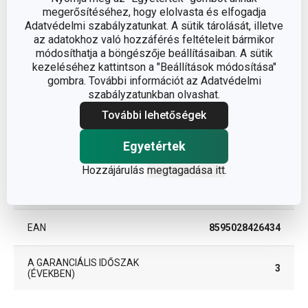
rozsdamentes acél
megerősítéséhez, hogy elolvasta és elfogadja
Adatvédelmi szabályzatunkat. A sütik tárolását, illetve
BESOROLÁS
kések
az adatokhoz való hozzáférés feltételeit bármikor
módosíthatja a böngészője beállításaiban. A sütik
kezeléséhez kattintson a "Beállítások módosítása"
TERMÉKCSALÁD
SONIC
gombra. További információt az Adatvédelmi
szabályzatunkban olvashat.
TÍPUS
kenyérvágó kés
További lehetőségek
Egyetértek
SZÍN
fekete
Hozzájárulás
megtagadása itt
.
TISZTÍTÁS
Igen
MOSOGATÓGÉPBEN
EAN
8595028426434
A GARANCIÁLIS IDŐSZAK
3
(ÉVEKBEN)