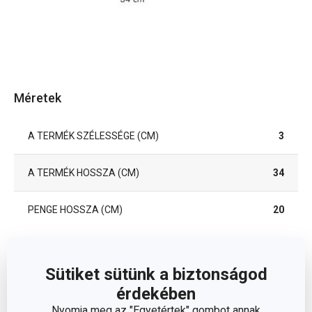
Méretek
A TERMÉK SZÉLESSÉGE (CM)
3
A TERMÉK HOSSZA (CM)
34
PENGE HOSSZA (CM)
20
Egyéb paraméterek
Sütiket sütünk a biztonságod
érdekében
műanyag,
ANYAG
Nyomja meg az "Egyetértek" gombot annak