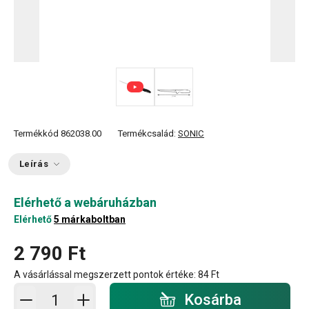
Termékkód
862038.00
Termékcsalád:
SONIC
Leírás
Elérhető a webáruházban
Elérhető
5 márkaboltban
2 790 Ft
A vásárlással megszerzett pontok értéke:
84 Ft
Kosárba - mennyiség
Kosárba