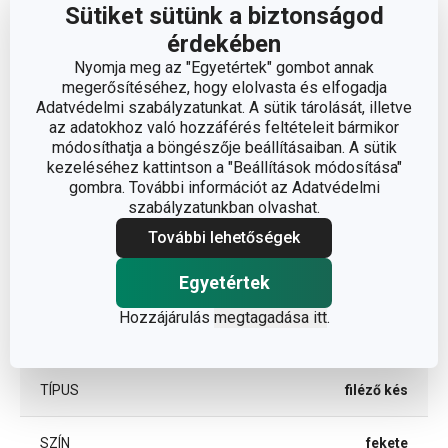
Sütiket sütünk a biztonságod
A TERMÉK HOSSZA (CM)
31
érdekében
Nyomja meg az "Egyetértek" gombot annak
PENGE HOSSZA (CM)
18
megerősítéséhez, hogy elolvasta és elfogadja
Adatvédelmi szabályzatunkat. A sütik tárolását, illetve
az adatokhoz való hozzáférés feltételeit bármikor
módosíthatja a böngészője beállításaiban. A sütik
Egyéb paraméterek
kezeléséhez kattintson a "Beállítások módosítása"
gombra. További információt az Adatvédelmi
szabályzatunkban olvashat.
műanyag,
ANYAG
rozsdamentes acél
További lehetőségek
Egyetértek
BESOROLÁS
kések
Hozzájárulás
megtagadása itt
.
TERMÉKCSALÁD
SONIC
TÍPUS
filéző kés
SZÍN
fekete