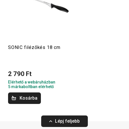
késen át a
kenyér
- és
sonkavágó
késekig, sőt még egy
bárd
is helyet kapott benne. A kollekció része továbbá a
kényelmesen használható
hintakés
és egy megbízható
késélező
is. A SONIC szuper kezdőkészlet mindenkinek,
aki jól használható késeket és vágóeszközöket szeretne
a konyhájába.
SONIC filézőkés 18 cm
Szeletelés
2 790 Ft
Elérhető a webáruházban
5 márkaboltban elérhető
Kosárba
Lépj feljebb