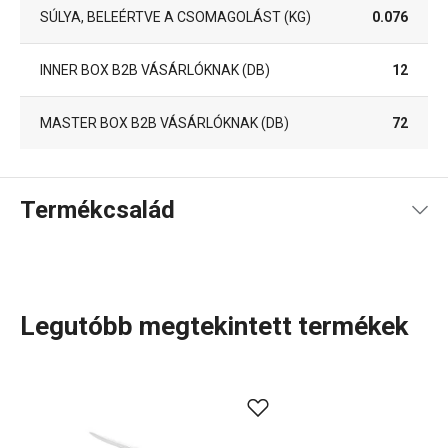
SÚLYA, BELEÉRTVE A CSOMAGOLÁST (KG)
0.076
INNER BOX B2B VÁSÁRLÓKNAK (DB)
12
MASTER BOX B2B VÁSÁRLÓKNAK (DB)
72
Termékcsalád
Legutóbb megtekintett termékek
A SONIC termékcsalád praktikus
késeket
foglal magában,
amely közt mindenféle konyhai feladathoz találsz
megfelelő kést. A
sokoldalú
késtől a
filéző
- és
porciózó
-