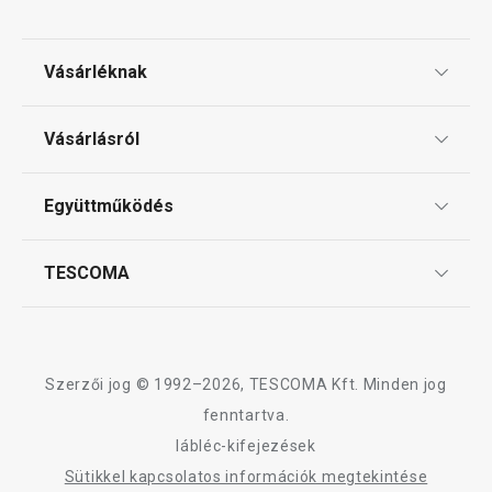
Vásárléknak
Ajándékutalványok
Vásárlásról
Tescoma klub
ÁSZF
Együttműködés
Gyakori kérdések
Szállítási díjak és fizetési módok
Affiliate program
TESCOMA
Reklamáció és termékvisszaküldés
Karrier
TESCOMA garancia és szerviz
Rólunk
Design
Szerzői jog © 1992–2026, TESCOMA Kft. Minden jog
Minőség
fenntartva.
lábléc-kifejezések
Blog
Sütikkel kapcsolatos információk megtekintése