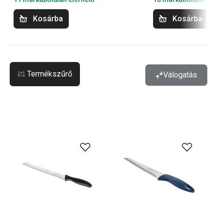
Kosárba
Kosárba
Termékszűrő
Válogatás