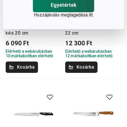
Egyetértek
Hozzájárulás
megtagadása itt
.
PRECIOSO kenyérvágó
AZZA kenyérvágó kés
kés 20 cm
22 cm
6 090 Ft
12 300 Ft
Elérhető a webáruházban
Elérhető a webáruházban
10 márkaboltban elérhető
12 márkaboltban elérhető
Kosárba
Kosárba