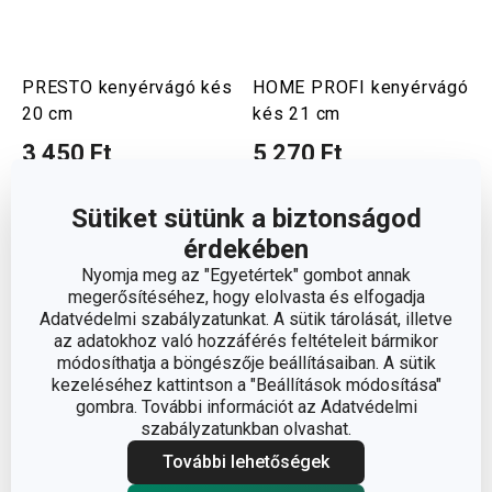
PRESTO kenyérvágó kés
HOME PROFI kenyérvágó
20 cm
kés 21 cm
3 450 Ft
5 270 Ft
Elérhető a webáruházban
Elérhető a webáruházban
12 márkaboltban elérhető
10 márkaboltban elérhető
Sütiket sütünk a biztonságod
érdekében
Kosárba
Kosárba
Nyomja meg az "Egyetértek" gombot annak
megerősítéséhez, hogy elolvasta és elfogadja
Adatvédelmi szabályzatunkat. A sütik tárolását, illetve
az adatokhoz való hozzáférés feltételeit bármikor
módosíthatja a böngészője beállításaiban. A sütik
kezeléséhez kattintson a "Beállítások módosítása"
gombra. További információt az Adatvédelmi
szabályzatunkban olvashat.
További lehetőségek