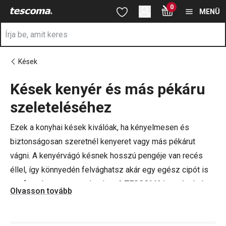
A Kenyérvágó kések oldalon tartózkodik
0
Ugrás a fő tartalomhoz
Ugrás a navigációhoz
Ugrás a kereséshez
MENÜ
Kések
Kések kenyér és más pékáru
a
szeleteléséhez
Ezek a konyhai kések kiválóak, ha kényelmesen és
biztonságosan szeretnél kenyeret vagy más pékárut
vágni. A kenyérvágó késnek hosszú pengéje van recés
éllel, így könnyedén felvághatsz akár egy egész cipót is
egyformán vastag szeletekre. A TESCOMA kenyérvágó
Olvasson tovább
kések pengéje kiváló minőségű rozsdamentes acélból
készült. Súlyozásuk optimális, és ergonomikus vagy