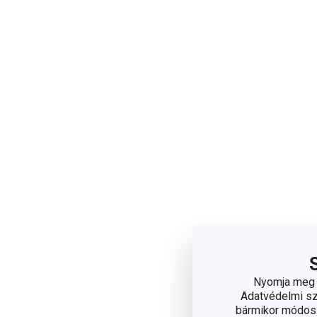
Nyomja meg a
Adatvédelmi sza
bármikor módosít