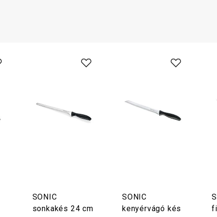
SONIC
SONIC
S
sonkakés 24 cm
kenyérvágó kés
f