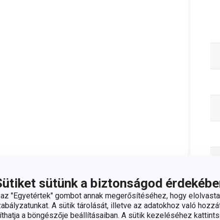
Sütiket sütünk a biztonságod érdekébe
z "Egyetértek" gombot annak megerősítéséhez, hogy elolvasta
bályzatunkat. A sütik tárolását, illetve az adatokhoz való hozzáf
hatja a böngészője beállításaiban. A sütik kezeléséhez kattints