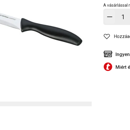
A vásárlással
Kosárb
Hozzáa
Ingyen
Miért 