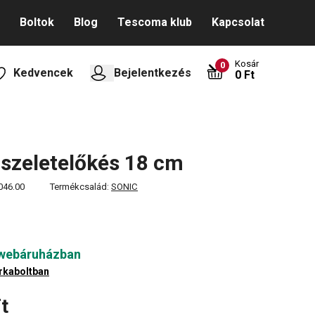
Boltok
Blog
Tescoma klub
Kapcsolat
Kosár
0
Kedvencek
Bejelentkezés
0 Ft
szeletelőkés 18 cm
046.00
Termékcsalád:
SONIC
 webáruházban
rkaboltban
t