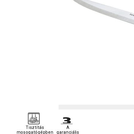
Tisztítás
A
mosogatógépben
garanciális