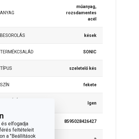
műanyag,
ANYAG
rozsdamentes
acél
BESOROLÁS
kések
TERMÉKCSALÁD
SONIC
TÍPUS
szeletelő kés
SZÍN
fekete
TISZTÍTÁS
Igen
MOSOGATÓGÉPBEN
n
EAN
8595028426427
 és elfogadja
érés feltételeit
on a "Beállítások
A GARANCIÁLIS