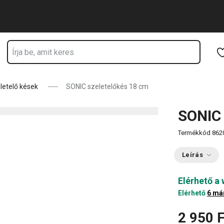
Ugrás a fő tartalomhoz
Ugrás a navigációhoz
Ugrás a kereséshez
letelő kések
SONIC szeletelőkés 18 cm
SONIC 
Termékkód
862
Leírás
Elérhető a
Elérhető
6 má
2 950 F