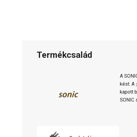
Termékcsalád
A SONIC
kést. A
kapott 
SONIC s