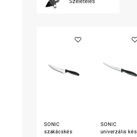
Szeletelés
SONIC
SONIC
szakácskés
univerzális kés