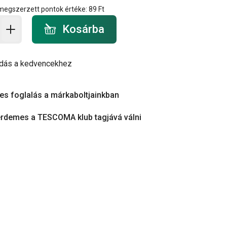
 megszerzett pontok értéke:
89 Ft
a - mennyiség
Kosárba
dás a kedvencekhez
es foglalás a márkaboltjainkban
érdemes a TESCOMA klub tagjává válni