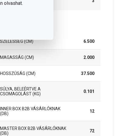
3
n olvashat.
IDŐSZAK (ÉVEKBEN)
somag
SZÉLESSÉG (CM)
6.500
MAGASSÁG (CM)
2.000
HOSSZÚSÁG (CM)
37.500
SÚLYA, BELEÉRTVE A
0.101
CSOMAGOLÁST (KG)
INNER BOX B2B VÁSÁRLÓKNAK
12
(DB)
MASTER BOX B2B VÁSÁRLÓKNAK
72
(DB)