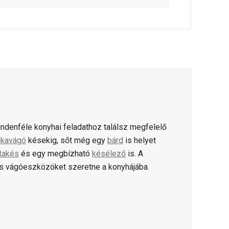
ndenféle konyhai feladathoz találsz megfelelő
nkavágó
késekig, sőt még egy
bárd
is helyet
ntakés
és egy megbízható
késélező
is. A
és vágóeszközöket szeretne a konyhájába.