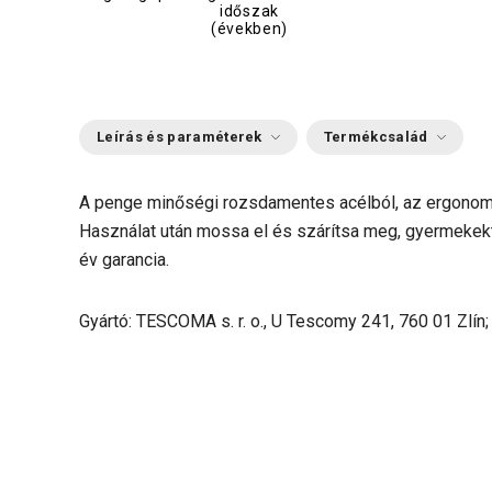
időszak
(években)
Leírás és paraméterek
Termékcsalád
A penge minőségi rozsdamentes acélból, az ergonomi
Használat után mossa el és szárítsa meg, gyermekekt
év garancia.
Gyártó: TESCOMA s. r. o., U Tescomy 241, 760 01 Zlín