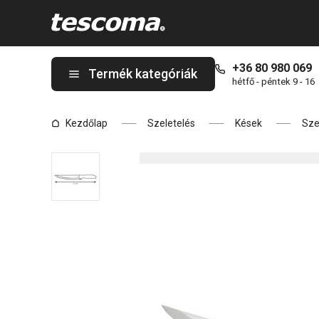
A SONIC szeletelőkés 18 cm oldalon tartózkodik
+36 80 980 069
Termék kategóriák
hétfő - péntek 9 - 16
Kezdőlap
Szeletelés
Kések
Sze