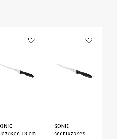
ONIC
SONIC
ilézőkés 18 cm
csontozókés