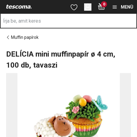
A DELÍCIA mini muffinpapír ø 4 cm, 100 db, tavaszi oldalon tartó
0
Ugrás a fő tartalomhoz
Ugrás a navigációhoz
Ugrás a kereséshez
MENÜ
Muffin papírok
DELÍCIA mini muffinpapír ø 4 cm,
100 db, tavaszi