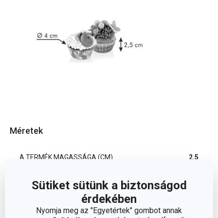
Méretek
A TERMÉK MAGASSÁGA (CM)
2.5
Sütiket sütünk a biztonságod
ÁTMÉRŐ (CM)
4
érdekében
Nyomja meg az "Egyetértek" gombot annak