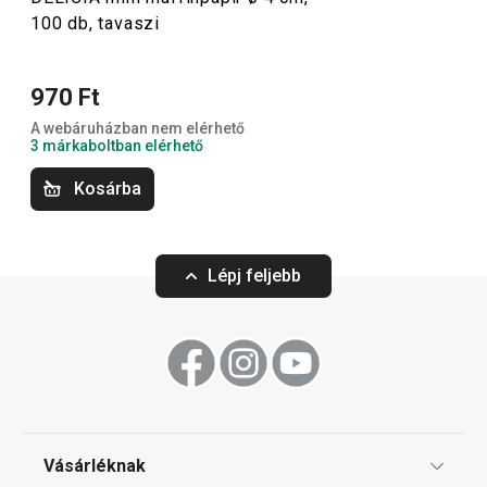
100 db, tavaszi
ki a számodra legmegfelelőbb segédeszközöket! Ne
felejts el kipróbálni néhány
új receptet a blogunkról
!
970 Ft
A webáruházban nem elérhető
Sütés
3 márkaboltban elérhető
Kosárba
Szeletelés
Lépj feljebb
Konyhai eszközök
Tálalás
Főzés
Vásárléknak