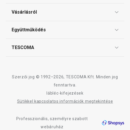
Háztartási gépek
Ajándékutalványok
Vásárlásról
Tescoma klub
Háztartás
ÁSZF
Együttműködés
Gyakori kérdések
Szállítási díjak és fizetési módok
Affiliate program
TESCOMA
Reklamáció és termékvisszaküldés
Karrier
TESCOMA garancia és szerviz
Rólunk
Design
Szerzői jog © 1992–2026, TESCOMA Kft. Minden jog
Minőség
fenntartva.
lábléc-kifejezések
Blog
Újdonság
-22 %
Sütikkel kapcsolatos információk megtekintése
Kapcsolat
DELÍCIA készlet félig mártott
DELÍCIA pizzaol
kekszek készítéséhez
Professzionális, személyre szabott
Adatkezelési Tájékoztató
webáruház