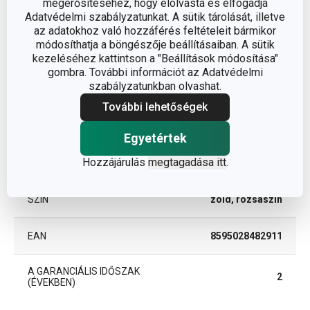
Egyéb paraméterek
megerősítéséhez, hogy elolvasta és elfogadja
Adatvédelmi szabályzatunkat. A sütik tárolását, illetve
az adatokhoz való hozzáférés feltételeit bármikor
ANYAG
élelmiszer papír
módosíthatja a böngészője beállításaiban. A sütik
kezeléséhez kattintson a "Beállítások módosítása"
gombra. További információt az Adatvédelmi
torta- és sütemény
BESOROLÁS
szabályzatunkban olvashat.
díszítés
További lehetőségek
TERMÉKCSALÁD
DELÍCIA
Egyetértek
Hozzájárulás
megtagadása itt
.
TÍPUS
muffinpapír
SZÍN
zöld, rózsaszín
EAN
8595028482911
A GARANCIÁLIS IDŐSZAK
2
(ÉVEKBEN)