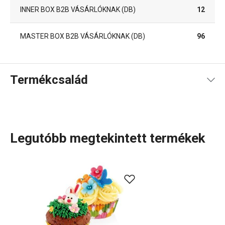
INNER BOX B2B VÁSÁRLÓKNAK (DB)
12
MASTER BOX B2B VÁSÁRLÓKNAK (DB)
96
Termékcsalád
Legutóbb megtekintett termékek
Konyhai eszközök, amelyek minden nap megkönnyítik a
munkád? A DELÍCIA termékcsaládban minden sütni
szerető számára tartogatunk valamit: különböző méretű
tepsik, mindenféle alakú, méretű és anyagú
sütőformák
.
Tortaformák
,
kuglófsütő
és
kenyérsütő formák
, valamint