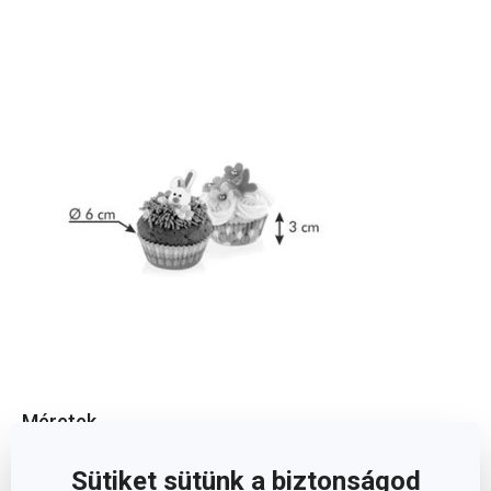
Méretek
Sütiket sütünk a biztonságod
A TERMÉK MAGASSÁGA (CM)
3