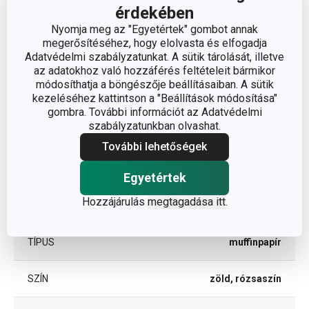
érdekében
Nyomja meg az "Egyetértek" gombot annak
ÁTMÉRŐ (CM)
6
megerősítéséhez, hogy elolvasta és elfogadja
Adatvédelmi szabályzatunkat. A sütik tárolását, illetve
az adatokhoz való hozzáférés feltételeit bármikor
Egyéb paraméterek
módosíthatja a böngészője beállításaiban. A sütik
kezeléséhez kattintson a "Beállítások módosítása"
gombra. További információt az Adatvédelmi
ANYAG
élelmiszer papír
szabályzatunkban olvashat.
További lehetőségek
torta- és sütemény
BESOROLÁS
díszítés
Egyetértek
Hozzájárulás
megtagadása itt
.
TERMÉKCSALÁD
DELÍCIA
TÍPUS
muffinpapír
SZÍN
zöld, rózsaszín