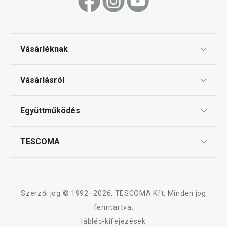
Főzés
Vásárléknak
Háztartási gépek
Ajándékutalványok
Vásárlásról
Tescoma klub
Háztartás
ÁSZF
Együttműködés
Gyakori kérdések
Szállítási díjak és fizetési módok
Affiliate program
TESCOMA
Reklamáció és termékvisszaküldés
Karrier
TESCOMA garancia és szerviz
Rólunk
Design
Szerzői jog © 1992–2026, TESCOMA Kft. Minden jog
Minőség
fenntartva.
lábléc-kifejezések