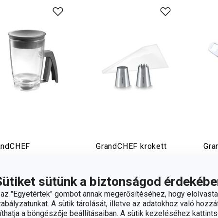
andCHEF
GrandCHEF krokett
Gra
írelválasztó kanna
készlet, 10 zsák,
kon
2 adagolófej
Sütiket sütünk a biztonságod érdekébe
920 Ft
3 950 Ft
4 
z "Egyetértek" gombot annak megerősítéséhez, hogy elolvasta
rhető a
Elérhető a
Elér
bályzatunkat. A sütik tárolását, illetve az adatokhoz való hozzáf
áruházban
webáruházban
web
hatja a böngészője beállításaiban. A sütik kezeléséhez kattints
árkaboltban elérhető
11 márkaboltban
12 m