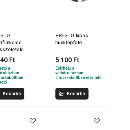
ESTO
PRESTO lapos
tifunkciós
húsklopfoló
ásszeletelő
440 Ft
5 100 Ft
hető a
Elérhető a
áruházban
webáruházban
árkaboltban
2 márkaboltban elérhető
hető
Kosárba
Kosárba