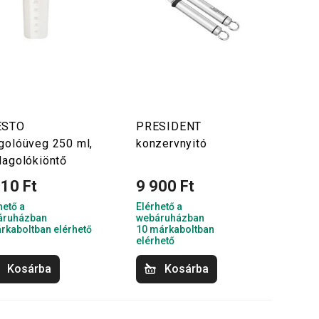
ESTO
PRESIDENT
golóüveg 250 ml,
konzervnyitó
dagolókiöntő
610 Ft
9 900 Ft
hető a
Elérhető a
áruházban
webáruházban
rkaboltban elérhető
10 márkaboltban
elérhető
Kosárba
Kosárba