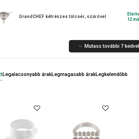
Elérh
GrandCHEF kétrészes tölcsér, szűrővel
12 má
Mutass további 7 kedvel
tt
Legalacsonyabb árak
Legmagasabb árak
Legkelendőbb