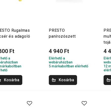
ESTO Rugalmas
PRESTO
PR
lcsér és adagoló
panírozószett
mul
toj
800 Ft
4 940 Ft
4 
rhető a
Elérhető a
Elér
áruházban
webáruházban
web
márkaboltban
5 márkaboltban elérhető
12 m
rhető
elér
Kosárba
Kosárba