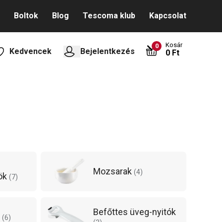
Boltok
Blog
Tescoma klub
Kapcsolat
Kosár
0
Kedvencek
Bejelentkezés
0 Ft
Mozsarak
(
4
)
ök
(
7
)
Befőttes üveg-nyitók
k
(
6
)