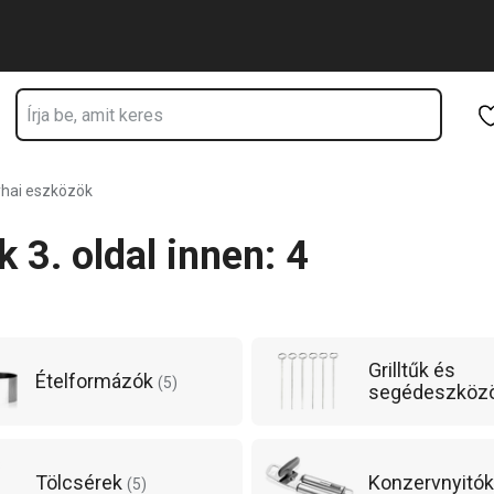
Ugrás a fő tartalomhoz
Ugrás a navigációhoz
Ugrás a kereséshez
hai eszközök
 3. oldal innen: 4
Grilltűk és
Ételformázók
(
5
)
segédeszköz
Tölcsérek
Konzervnyitó
(
5
)