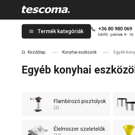
A Egyéb konyhai eszközök 3. oldal innen: 4 oldalon tartózkodik
+36 80 980 069
Termék kategóriák
hétfő - péntek 9 - 16
Kezdőlap
Konyhai eszközök
Egyéb kony
Egyéb konyhai eszközök
Flambírozó pisztolyok
(
2
)
Élelmiszer szeletelők