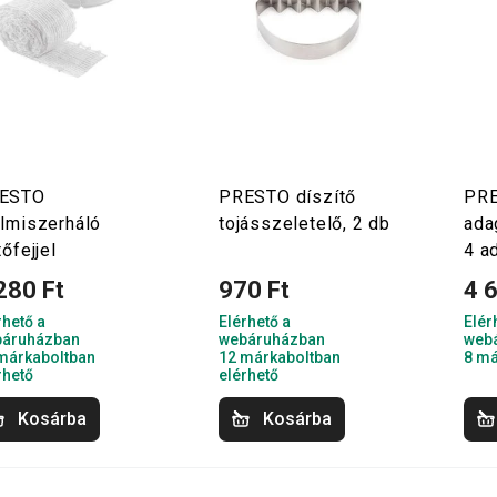
ESTO
PRESTO díszítő
PR
elmiszerháló
tojásszeletelő, 2 db
ada
tőfejjel
4 a
280 Ft
970 Ft
4 
rhető a
Elérhető a
Elér
áruházban
webáruházban
web
márkaboltban
12 márkaboltban
8 má
rhető
elérhető
Kosárba
Kosárba