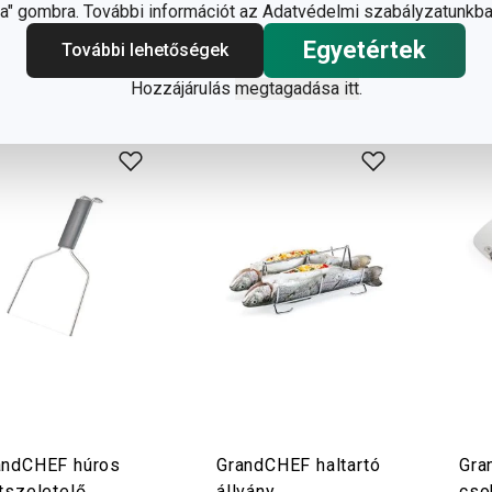
" gombra. További információt az Adatvédelmi szabályzatunkba
elérhető
elér
Egyetértek
További lehetőségek
Kosárba
Kosárba
Hozzájárulás
megtagadása itt
.
andCHEF húros
GrandCHEF haltartó
Gra
tszeletelő
állvány
cso