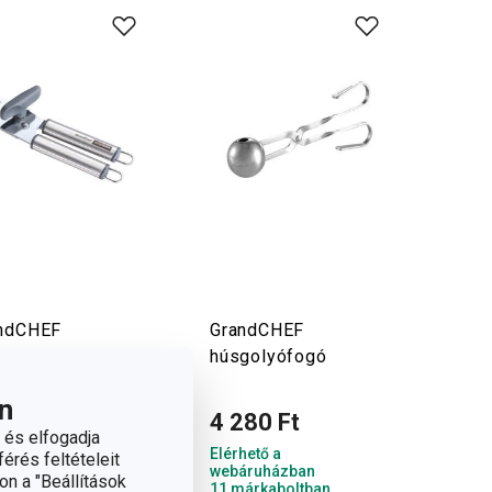
ndCHEF
GrandCHEF
zervnyitó
húsgolyófogó
n
770 Ft
4 280 Ft
 és elfogadja
hető a
Elérhető a
érés feltételeit
áruházban
webáruházban
on a "Beállítások
árkaboltban
11 márkaboltban