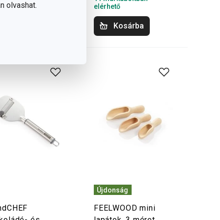
n olvashat.
hető
elérhető
Kosárba
Kosárba
Újdonság
ndCHEF
FEELWOOD mini
koládé- és
lapátok, 3 méret