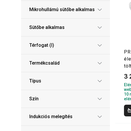
Mikrohullámú sütőbe alkalmas
Sütőbe alkalmas
Térfogat (l)
PR
él
Termékcsalád
töl
3 
Típus
Elé
web
10 
Szín
elé
Indukciós melegítés