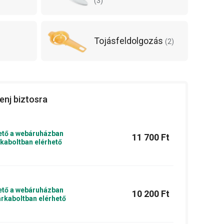
(
3
)
Tojásfeldolgozás
(
2
)
enj biztosra
ető a webáruházban
11 700 Ft
kaboltban elérhető
ető a webáruházban
10 200 Ft
rkaboltban elérhető