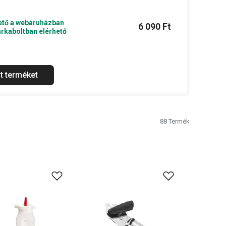
ető a webáruházban
6 090 Ft
rkaboltban elérhető
t terméket
88
Termék