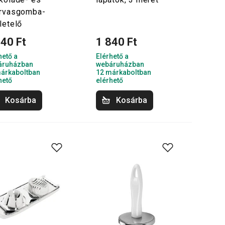
rvasgomba-
letelő
940 Ft
1 840 Ft
hető a
Elérhető a
áruházban
webáruházban
árkaboltban
12 márkaboltban
hető
elérhető
Kosárba
Kosárba