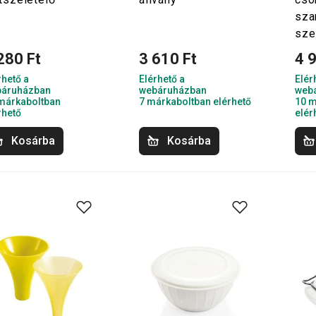
sza
sze
280 Ft
3 610 Ft
4 
rhető a
Elérhető a
Elér
áruházban
webáruházban
web
márkaboltban
7 márkaboltban elérhető
10 m
rhető
elér
Kosárba
Kosárba