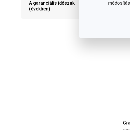
A garanciális időszak
módosítása
(években)
Gr
saj