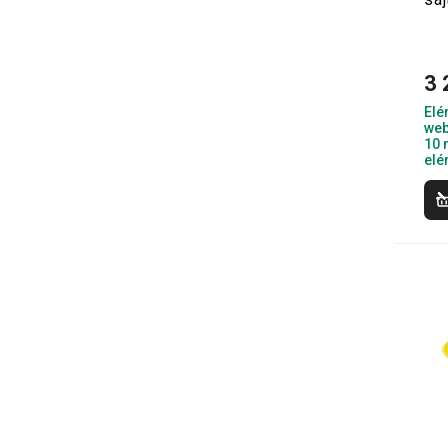
3 
Elé
web
10 
elé