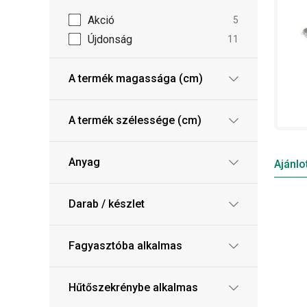
Akció
5
Újdonság
11
A termék magassága (cm)
A termék szélessége (cm)
Anyag
Ajánlo
Darab / készlet
Fagyasztóba alkalmas
Hűtőszekrénybe alkalmas