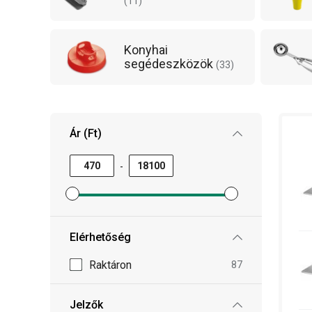
(
11
)
Konyhai
segédeszközök
(
33
)
Ár (Ft)
-
Minimum ár szűrő beállítása
Maximum ár szűrő beállítása
Elérhetőség
Raktáron
87
Jelzők