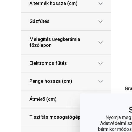
A termék hossza (cm)
Gázfűtés
Melegítés üvegkerámia
főzőlapon
Elektromos fűtés
Penge hossza (cm)
Gr
zs
Átmérő (cm)
6 
Tisztítás mosogatógépben
Nyomja meg a
Elé
Adatvédelmi sza
web
bármikor módosít
3 m