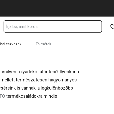
Ugrás a fő tartalomhoz
Ugrás a navigációhoz
Ugrás a kereséshez
hai eszközök
Tölcsérek
milyen folyadékot átönteni? Ilyenkor a
Emellett természetesen hagyományos
cséreink is vannak, a legkülönbözőbb
TO
termékcsaládokra mindig