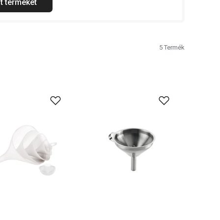
t terméket
5
Termék