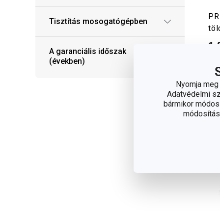
PR
Tisztítás mosogatógépben
tö
1 
A garanciális időszak
Elé
(években)
web
12 
Nyomja meg a
elé
Adatvédelmi sza
bármikor módosít
módosítása