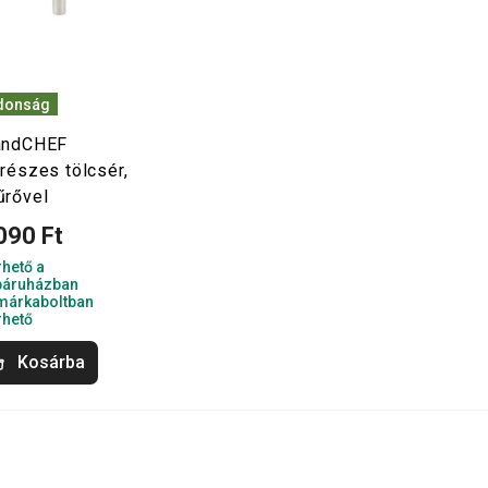
donság
andCHEF
részes tölcsér,
űrővel
090 Ft
rhető a
áruházban
márkaboltban
rhető
Kosárba