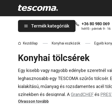
A Tölcsérek oldalon tartózkodik
+36 80 980 069
Termék kategóriák
hétfő - péntek 9 - 16
Kezdőlap
Konyhai eszközök
Egyéb kony
Konyhai tölcsérek
Egy kisebb vagy nagyobb edénybe szeretnél vala
leghasznosabb egy TESCOMA szűrős tölcsér. 
kialakítású, műanyag és rozsdamentes acél töl
színekben és designnal. A
GrandCHEF
és
PRES
Olvasson tovább
számíthatsz!