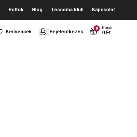
Boltok
Blog
Tescoma klub
Kapcsolat
Kosár
0
Kedvencek
Bejelentkezés
0 Ft