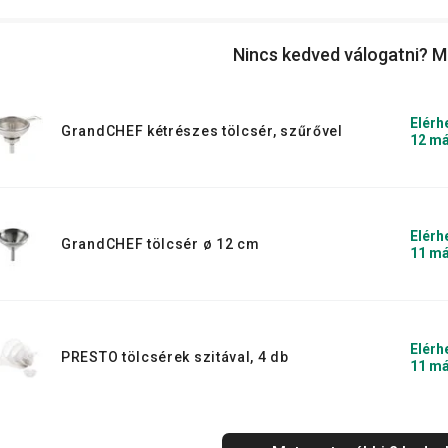
Nincs kedved válogatni? M
Elérh
GrandCHEF kétrészes tölcsér, szűrővel
12 má
Elérh
GrandCHEF tölcsér ø 12 cm
11 má
Elérh
PRESTO tölcsérek szitával, 4 db
11 má