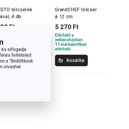
STO tölcsérek
GrandCHEF tölcsér
ával, 4 db
ø 12 cm
280 Ft
5 270 Ft
hető a
Elérhető a
áruházban
webáruházban
n
árkaboltban
11 márkaboltban
 és elfogadja
hető
elérhető
érés feltételeit
Kosárba
Kosárba
on a "Beállítások
n olvashat.