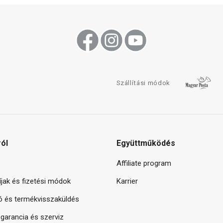
Szállítási módok
ról
Együttműködés
Affiliate program
díjak és fizetési módok
Karrier
ó és termékvisszaküldés
arancia és szerviz