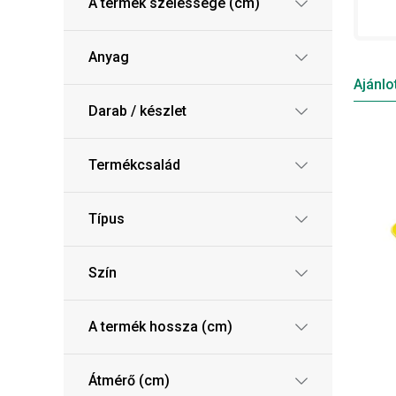
A termék szélessége (cm)
Anyag
Ajánlo
Darab / készlet
Termékcsalád
Típus
Szín
A termék hossza (cm)
Átmérő (cm)