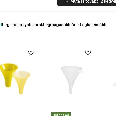
Mutass további 2 kedvel
tt
Legalacsonyabb árak
Legmagasabb árak
Legkelendőbb
Újdonság