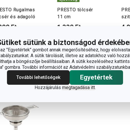
ESTO Rugalmas
PRESTO tölcsér
PRE
lcsér és adagoló
11 cm
szit
800 Ft
1 330 Ft
4 
rhető a
Elérhető a
Elér
áruházban
webáruházban
web
Sütiket sütünk a biztonságod érdekébe
márkaboltban
12 márkaboltban
11 m
z "Egyetértek" gombot annak megerősítéséhez, hogy elolvasta
rhető
elérhető
elér
bályzatunkat. A sütik tárolását, illetve az adatokhoz való hozzáf
Kosárba
Kosárba
hatja a böngészője beállításaiban. A sütik kezeléséhez kattints
" gombra. További információt az Adatvédelmi szabályzatunkba
Egyetértek
További lehetőségek
Hozzájárulás
megtagadása itt
.