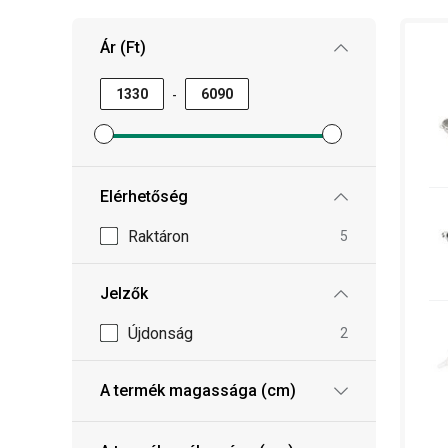
Ár (Ft)
-
Minimum ár szűrő beállítása
Maximum ár szűrő beállítása
Elérhetőség
Raktáron
5
Jelzők
Újdonság
2
A termék magassága (cm)