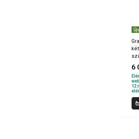
Új
Gr
két
sz
6 
Elé
web
12 
elé