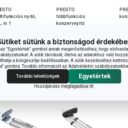
ESTO
PRESTO
PR
tifunkciós nyitó,
többfunkciós
kon
 in 1
konzervnyitó
950 Ft
1 140 Ft
2 
Sütiket sütünk a biztonságod érdekébe
rhető a
Elérhető a
Elér
áruházban
webáruházban
web
z "Egyetértek" gombot annak megerősítéséhez, hogy elolvasta
márkaboltban
9 márkaboltban elérhető
7 má
bályzatunkat. A sütik tárolását, illetve az adatokhoz való hozzáf
rhető
hatja a böngészője beállításaiban. A sütik kezeléséhez kattints
" gombra. További információt az Adatvédelmi szabályzatunkba
Kosárba
Kosárba
Egyetértek
További lehetőségek
Hozzájárulás
megtagadása itt
.