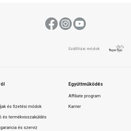
Szállítási módok
ról
Együttműködés
Affiliate program
díjak és fizetési módok
Karrier
ó és termékvisszaküldés
arancia és szerviz