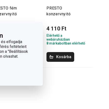
ESTO fém
PRESTO
zervnyitó
konzervnyitó
130 Ft
4 110 Ft
n
hető a
Elérhető a
áruházban
webáruházban
 és elfogadja
rkaboltban elérhető
8 márkaboltban elérhető
érés feltételeit
on a "Beállítások
n olvashat.
Kosárba
Kosárba