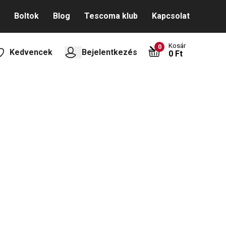
Boltok
Blog
Tescoma klub
Kapcsolat
Kosár
0
Kedvencek
Bejelentkezés
0 Ft