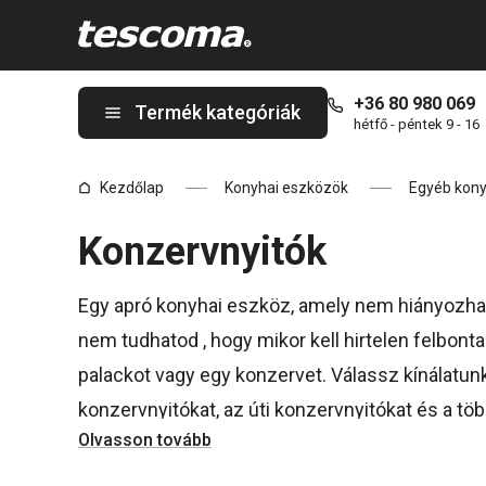
A Konzervnyitók oldalon tartózkodik
+36 80 980 069
Termék kategóriák
hétfő - péntek 9 - 16
Kezdőlap
Konyhai eszközök
Egyéb kony
Konzervnyitók
Egy apró konyhai eszköz, amely nem hiányozhat
nem tudhatod , hogy mikor kell hirtelen felbon
palackot vagy egy konzervet. Válassz kínálatunk
konzervnyitókat, az úti konzervnyitókat és a tö
Olvasson tovább
meg a
PRESTO
,
GrandCHEF
és
PRESIDENT
term