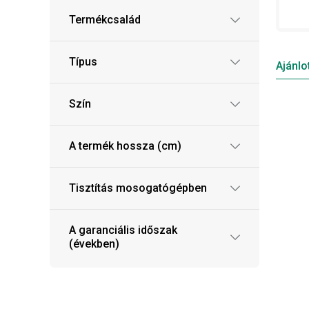
Termékcsalád
Típus
Ajánlo
Szín
A termék hossza (cm)
Tisztítás mosogatógépben
A garanciális időszak
(években)