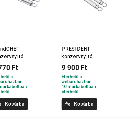
andCHEF
PRESIDENT
nzervnyitó
konzervnyitó
770 Ft
9 900 Ft
rhető a
Elérhető a
áruházban
webáruházban
márkaboltban
10 márkaboltban
rhető
elérhető
Kosárba
Kosárba