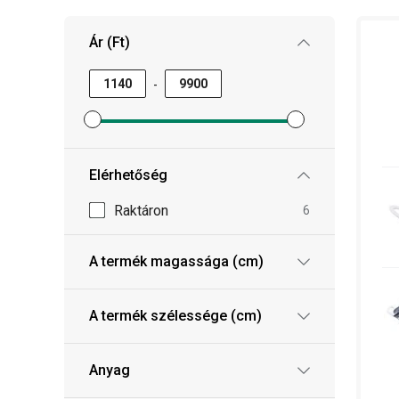
Ár (Ft)
-
Minimum ár szűrő beállítása
Maximum ár szűrő beállítása
Elérhetőség
Raktáron
6
A termék magassága (cm)
A termék szélessége (cm)
Anyag