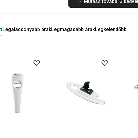
Mutass további 3 kedvel
tt
Legalacsonyabb árak
Legmagasabb árak
Legkelendőbb