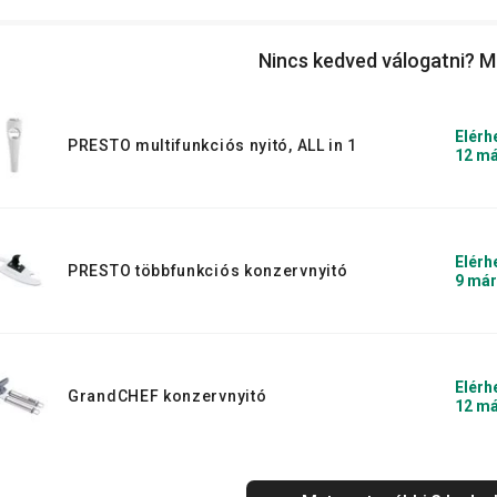
Nincs kedved válogatni? M
Elérh
PRESTO multifunkciós nyitó, ALL in 1
12 má
Elérh
PRESTO többfunkciós konzervnyitó
9 már
Elérh
GrandCHEF konzervnyitó
12 má