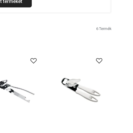
t terméket
6
Termék