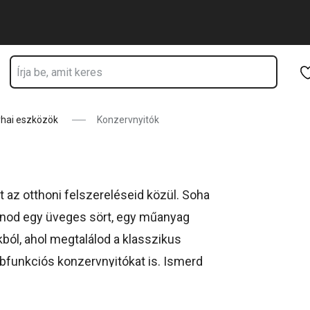
Ugrás a fő tartalomhoz
Ugrás a navigációhoz
Ugrás a kereséshez
hai eszközök
Konzervnyitók
 az otthoni felszereléseid közül. Soha
tanod egy üveges sört, egy műanyag
ból, ahol megtalálod a klasszikus
bbfunkciós konzervnyitókat is. Ismerd
ékcsaládokat!