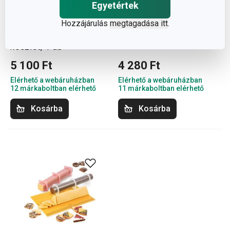
Egyetértek
Hozzájárulás
megtagadása itt
.
GrandCHEF ételformázó
GrandCHEF húsgolyófogó
készlet, 4 db
5 100 Ft
4 280 Ft
Elérhető a webáruházban
Elérhető a webáruházban
12 márkaboltban elérhető
11 márkaboltban elérhető
Kosárba
Kosárba