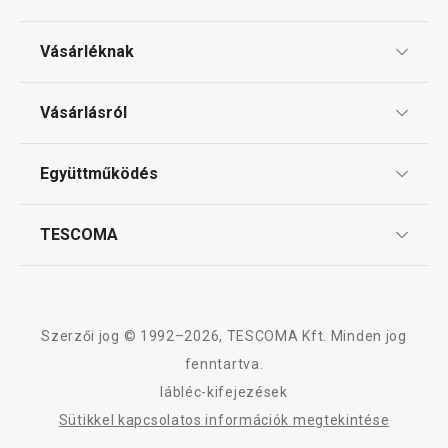
Vásárléknak
Ajándékutalványok
Vásárlásról
Tescoma klub
ÁSZF
Együttműködés
Gyakori kérdések
Szállítási díjak és fizetési módok
Affiliate program
TESCOMA
Reklamáció és termékvisszaküldés
Karrier
TESCOMA garancia és szerviz
Rólunk
Design
Szerzői jog © 1992–2026, TESCOMA Kft. Minden jog
Minőség
fenntartva.
lábléc-kifejezések
Blog
Sütikkel kapcsolatos információk megtekintése
Kapcsolat