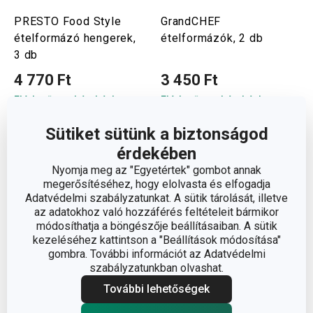
PRESTO Food Style
GrandCHEF
ételformázó hengerek,
ételformázók, 2 db
3 db
4 770 Ft
3 450 Ft
Elérhető a webáruházban
Elérhető a webáruházban
5 márkaboltban elérhető
11 márkaboltban elérhető
Sütiket sütünk a biztonságod
Kosárba
Kosárba
érdekében
Nyomja meg az "Egyetértek" gombot annak
megerősítéséhez, hogy elolvasta és elfogadja
Adatvédelmi szabályzatunkat. A sütik tárolását, illetve
az adatokhoz való hozzáférés feltételeit bármikor
módosíthatja a böngészője beállításaiban. A sütik
kezeléséhez kattintson a "Beállítások módosítása"
gombra. További információt az Adatvédelmi
szabályzatunkban olvashat.
További lehetőségek