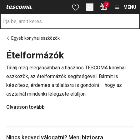
A Ételformázók oldalon tartózkodik
0
Ugrás a fő tartalomhoz
Ugrás a navigációhoz
Ugrás a kereséshez
MENÜ
Egyéb konyhai eszközök
Ételformázók
a
Tálalj még elegánsabban a hasznos TESCOMA konyhai
eszközök, az ételformázók segítségével. Bármit is
készítesz, érdemes a tálalásra is gondolni – hogy az
asztalnál mindenki lélegzete elálljon.
Olvasson tovább
Az ételformázó eszközökkel stílusosan rendezheted el a
kész fogást – legyen szó rizsről, krumpliról vagy
zöldségköretről –, tükörtojást formázhatsz vagy tésztát
Nincs kedved válogatni? Menj biztosra
vághatsz.