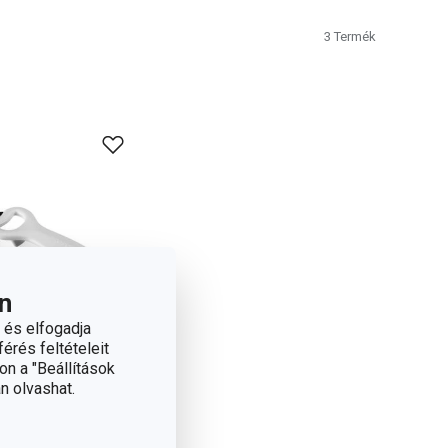
3
Termék
n
 és elfogadja
érés feltételeit
on a "Beállítások
n olvashat.
STO univerzális
tó