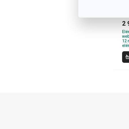
ALL
2 
Elé
web
12 
elé