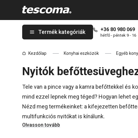
A Befőttes üveg-nyitók oldalon tartózkodik
+36 80 980 069
Termék kategóriák
hétfő - péntek 9 - 16
Kezdőlap
Konyhai eszközök
Egyéb kony
Nyitók befőttesüveghe
Tele van a pince vagy a kamra befőttekkel és k
mind ezzel lepnek meg téged? Hogyan lehet eg
Nézd meg termékeinket: a kifejezetten befőtte
multifunkciós nyitókat is kínálunk.
Olvasson tovább