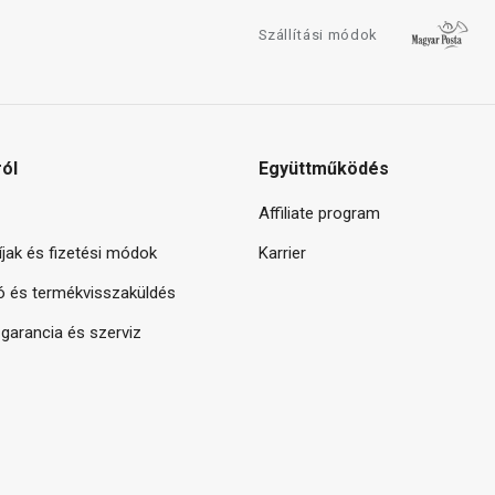
Szállítási módok
ról
Együttműködés
Affiliate program
díjak és fizetési módok
Karrier
ó és termékvisszaküldés
arancia és szerviz