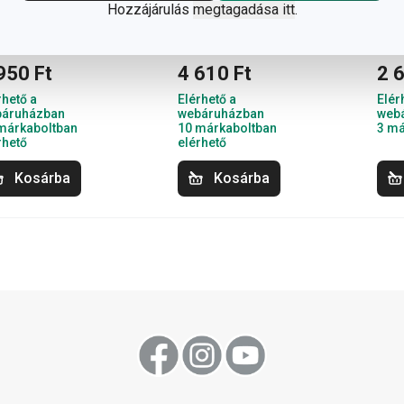
Hozzájárulás
megtagadása itt
.
 in 1
befőttesüveg
bef
tetőkre
950 Ft
4 610 Ft
2 
rhető a
Elérhető a
Elér
áruházban
webáruházban
web
márkaboltban
10 márkaboltban
3 má
rhető
elérhető
Kosárba
Kosárba