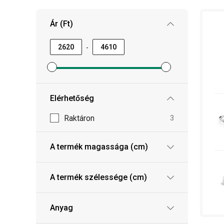
Tipp: mielőtt uborkát vagy más zöldséget, gyüm
van otthon elég
befőttesüveged
, lapkád és bef
Ár (Ft)
elegendő befőttel – a házi finomságok mindig j
-
Minimum ár szűrő beállítása
Maximum ár szűrő beállítása
Elérhetőség
Raktáron
3
A termék magassága (cm)
A termék szélessége (cm)
Anyag