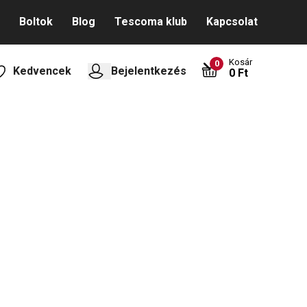
Boltok
Blog
Tescoma klub
Kapcsolat
Kosár
0
Kedvencek
Bejelentkezés
0 Ft