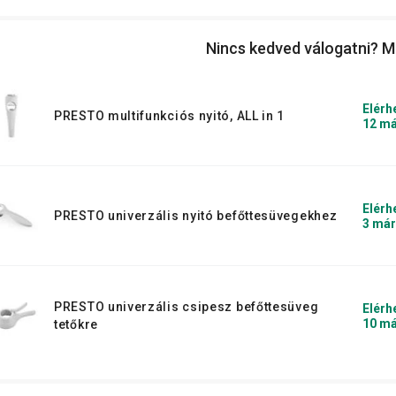
ölcsöt tennél el, győződj meg róla, hogy
őttesgumid. Szerelkezz fel egész évre
Nincs kedved válogatni? M
ól jönnek!
Elérh
PRESTO multifunkciós nyitó, ALL in 1
12 má
Elérh
PRESTO univerzális nyitó befőttesüvegekhez
3 már
PRESTO univerzális csipesz befőttesüveg
Elérh
10 má
tetőkre