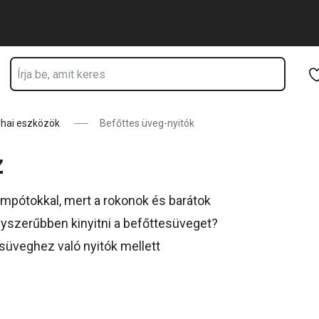
Ugrás a fő tartalomhoz
Ugrás a navigációhoz
Ugrás a kereséshez
hai eszközök
Befőttes üveg-nyitók
z
ompótokkal, mert a rokonok és barátok
yszerűbben kinyitni a befőttesüveget?
süveghez való nyitók mellett