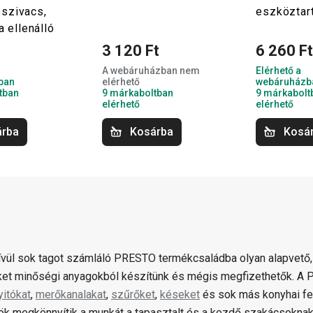
szivacs,
eszköztar
a ellenálló
3 120 Ft
6 260 F
A webáruházban nem
Elérhető a
ban
elérhető
webáruházb
tban
9 márkaboltban
9 márkabolt
elérhető
elérhető
árba
Kosárba
Kosá
ívül sok tagot számláló PRESTO termékcsaládba olyan alapvető,
et minőségi anyagokból készítünk és mégis megfizethetők. 
yitókat
,
merőkanalakat
,
szűrőket
,
késeket
és sok más konyhai fe
k megkönnyítik a munkát a tapasztalt és a kezdő szakácsoknak