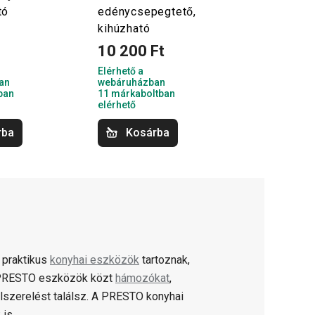
tó
edénycsepegtető,
kihúzható
t
10 200 Ft
Elérhető a
an
webáruházban
ban
11 márkaboltban
elérhető
rba
Kosárba
 praktikus
konyhai eszközök
tartoznak,
A PRESTO eszközök közt
hámozókat
,
lszerelést találsz. A PRESTO konyhai
 is.