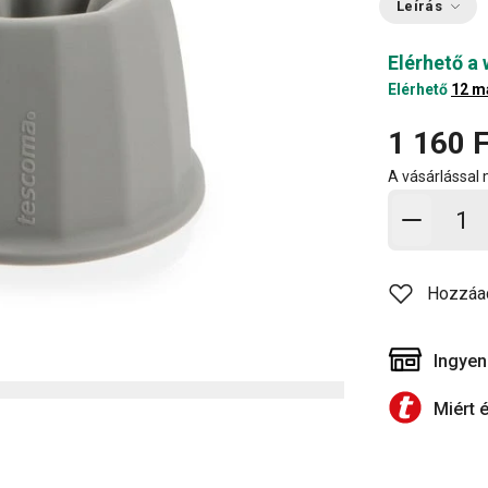
Leírás
Elérhető a
Elérhető
12 m
1 160 F
A vásárlással
Kosárb
Hozzáa
Ingyen
Miért 