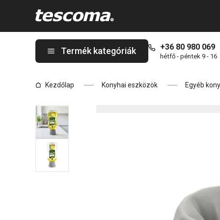
A PRESTO állvány műanyag palackokhoz oldalon tartózkodik
+36 80 980 069
Termék kategóriák
hétfő - péntek 9 - 16
Kezdőlap
Konyhai eszközök
Egyéb kony