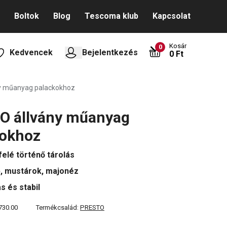
Boltok
Blog
Tescoma klub
Kapcsolat
Kosár
0
Kedvencek
Bejelentkezés
0 Ft
y műanyag palackokhoz
O állvány műanyag
kokhoz
efelé történő tárolás
, mustárok, majonéz
s és stabil
730.00
Termékcsalád:
PRESTO