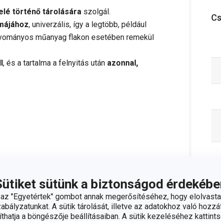
felé történő tárolására
szolgál.
C
rmájához
, univerzális, így a legtöbb, például
yományos műanyag flakon esetében remekül
l
, és a tartalma a felnyitás után
azonnal,
Sütiket sütünk a biztonságod érdekébe
;
info@tescoma.hu
z "Egyetértek" gombot annak megerősítéséhez, hogy elolvasta
bályzatunkat. A sütik tárolását, illetve az adatokhoz való hozzáf
hatja a böngészője beállításaiban. A sütik kezeléséhez kattints
vesebbet