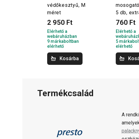
védőkesztyű, M
mosogató
méret
5 db, extr
2 950 Ft
760 Ft
Elérhető a
Elérhető a
webáruházban
webáruház
9 márkaboltban
5 márkabol
elérhető
elérhető
Kosárba
Kos
Termékcsalád
A rendk
amelyek
palackn
eszközö