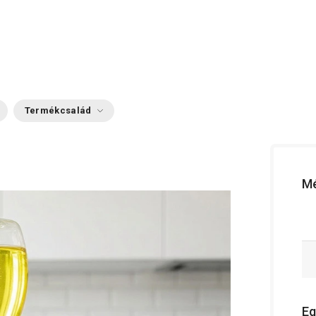
Termékcsalád
Mé
Eg