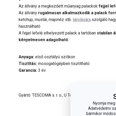
Az állvány a megkezdett műanyag palackok
fejjel le
Az állvány
rugalmasan alkalmazkodik a palack fo
ketchup, mustár, majonéz stb.
tárolására
szolgáló hag
használható
A fejjel lefelé elhelyezett palack a tartóban
stabilan ál
kényelmesen adagolható
.
Anyaga:
első osztályú szilikon
Tisztítás:
mosogatógépben tisztítható
Garancia:
3 év
Gyártó: TESCOMA s. r. o., U Tescomy 241, 760 01 Zlín
Nyomja meg a
Adatvédelmi sza
bármikor módosít
Olvasson ke