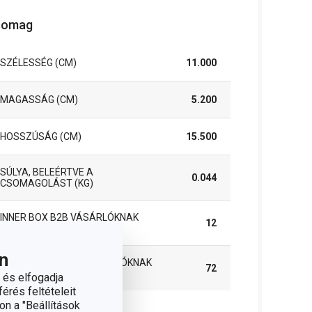
somag
SZÉLESSÉG (CM)
11.000
MAGASSÁG (CM)
5.200
HOSSZÚSÁG (CM)
15.500
SÚLYA, BELEÉRTVE A
0.044
CSOMAGOLÁST (KG)
INNER BOX B2B VÁSÁRLÓKNAK
12
(DB)
n
MASTER BOX B2B VÁSÁRLÓKNAK
72
(DB)
 és elfogadja
érés feltételeit
on a "Beállítások