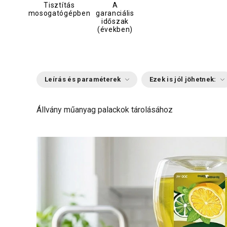
Tisztítás
A
mosogatógépben
garanciális
időszak
(években)
Leírás és paraméterek
Ezek is jól jöhetnek:
Állvány műanyag palackok tárolásához