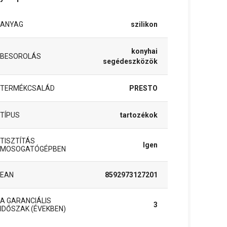
ANYAG
szilikon
konyhai
BESOROLÁS
segédeszközök
TERMÉKCSALÁD
PRESTO
TÍPUS
tartozékok
TISZTÍTÁS
Igen
MOSOGATÓGÉPBEN
EAN
8592973127201
A GARANCIÁLIS
3
IDŐSZAK (ÉVEKBEN)