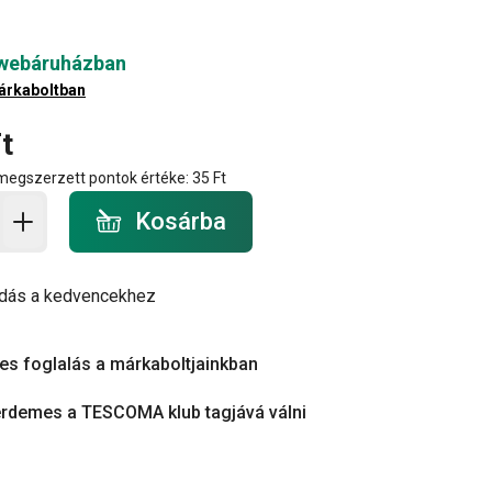
 webáruházban
árkaboltban
t
 megszerzett pontok értéke:
35 Ft
a - mennyiség
Kosárba
dás a kedvencekhez
es foglalás a márkaboltjainkban
érdemes a TESCOMA klub tagjává válni