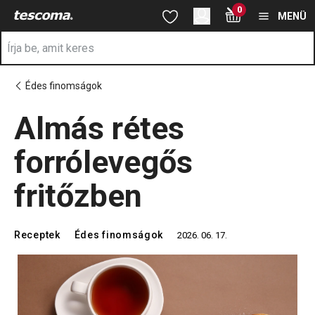
A Almás rétes forrólevegős fritőzben oldalon tartózkodik
0
Ugrás a fő tartalomhoz
Ugrás a navigációhoz
Ugrás a kereséshez
MENÜ
Édes finomságok
Almás rétes
forrólevegős
fritőzben
Receptek
Édes finomságok
2026. 06. 17.