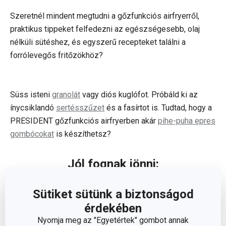
Szeretnél mindent megtudni a gőzfunkciós airfryerről,
praktikus tippeket felfedezni az egészségesebb, olaj
nélküli sütéshez, és egyszerű recepteket találni a
forrólevegős fritőzökhöz?
Süss isteni
granolát
vagy diós kuglófot. Próbáld ki az
ínycsiklandó
sertésszűzet
és a fasírtot is. Tudtad, hogy a
PRESIDENT gőzfunkciós airfryerben akár
pihe-puha epres
gombócokat
is készíthetsz?
Jól fognak jönni:
Sütiket sütünk a biztonságod
érdekében
Nyomja meg az "Egyetértek" gombot annak