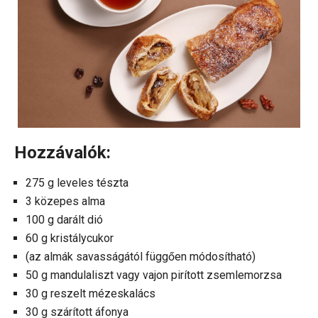
Hozzávalók:
275 g leveles tészta
3 közepes alma
100 g darált dió
60 g kristálycukor
(az almák savasságától függően módosítható)
50 g mandulaliszt vagy vajon pirított zsemlemorzsa
30 g reszelt mézeskalács
30 g szárított áfonya