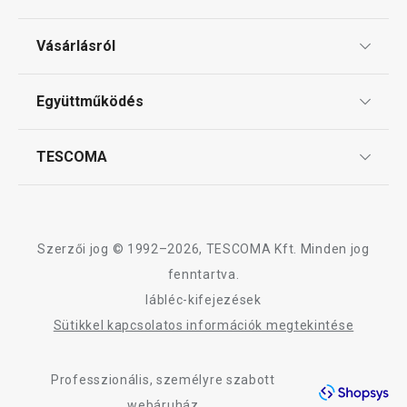
Ajándékutalványok
Vásárlásról
Tescoma klub
ÁSZF
Együttműködés
Gyakori kérdések
Szállítási díjak és fizetési módok
Affiliate program
TESCOMA
Reklamáció és termékvisszaküldés
Karrier
TESCOMA garancia és szerviz
Rólunk
Design
Szerzői jog © 1992–2026, TESCOMA Kft. Minden jog
Minőség
fenntartva.
lábléc-kifejezések
Blog
Sütikkel kapcsolatos információk megtekintése
Kapcsolat
Professzionális, személyre szabott
Adatkezelési Tájékoztató
webáruház