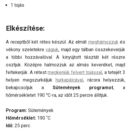
1 tojás
Elkészítése:
A receptből két rétes készül. Az almát
meghámozzuk
és
vékony szeletekre
vágjuk
, majd egy tálban összekeverjük
a többi hozzávalóval. A kinyújtott tésztát két részre
osztjuk. Középre halmozzuk az almás keveréket, majd
feltekerjük. A rétest
megkenjük felvert tojással
, a tetejét 3
helyen megszurkáljuk
hurkapálcával
, rácsra helyezzük,
bekapcsoljuk a
Sütemények programot
, a
hőmérsékletet 190 °C-ra, az időt 25 percre állítjuk.
Program:
Sütemények
Hőmérséklet:
190 ˚C
Idő:
25 perc