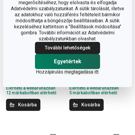
megerősítéséhez, hogy elolvasta és elfogadja
Adatvédelmi szabályzatunkat. A sütik tárolását, illetve
az adatokhoz való hozzáférés feltételeit bármikor
módosíthatja a böngészője beállításaiban. A sütik
kezeléséhez kattintson a "Beállítások módosítása"
gombra. További információt az Adatvédelmi
szabályzatunkban olvashat.
További lehetőségek
Újdonság
Ingyen szállítás
Ingyen szállítás
Egyetértek
PRESIDENT gőzfunkciós
HANDY almahámozó és
airfryer
szeletelő
Hozzájárulás
megtagadása itt
.
125 000 Ft
18 400 Ft
Elérhető a webáruházban
Elérhető a webáruházban
12 márkaboltban elérhető
5 márkaboltban elérhető
Kosárba
Kosárba