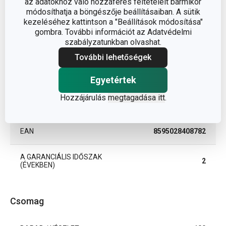
az adatokhoz való hozzáférés feltételeit bármikor
módosíthatja a böngészője beállításaiban. A sütik
konyhai
BESOROLÁS
kezeléséhez kattintson a "Beállítások módosítása"
segédeszközök
gombra. További információt az Adatvédelmi
szabályzatunkban olvashat.
TERMÉKCSALÁD
PRESTO
További lehetőségek
TÍPUS
nyárs
Egyetértek
Hozzájárulás
megtagadása itt
.
SZÍN
világosbarna
EAN
8595028408782
A GARANCIÁLIS IDŐSZAK
2
(ÉVEKBEN)
Csomag