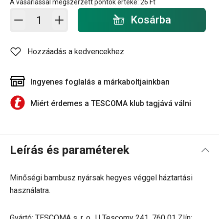
A vásárlással megszerzett pontok értéke:
26 Ft
Kosárba - mennyiség
Kosárba
Hozzáadás a kedvencekhez
Ingyenes foglalás a márkaboltjainkban
Miért érdemes a TESCOMA klub tagjává válni
Leírás és paraméterek
Minőségi bambusz nyársak hegyes véggel háztartási
használatra.
Gyártó: TESCOMA s. r. o., U Tescomy 241, 760 01 Zlín;