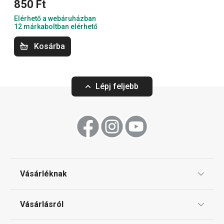
850 Ft
Italok
Elérhető a webáruházban
12 márkaboltban elérhető
Főzés
Kosárba
Háztartás
Lépj feljebb
Szeletelés
Tálalás
Sütés
Vásárléknak
Ajándékutalványok
Mosogatás és takarítás
Vásárlásról
Tescoma klub