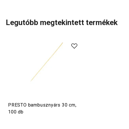
Legutóbb megtekintett termékek
A rendkívül sok tagot számláló PRESTO termékcsaládba
olyan alapvető, praktikus
konyhai eszközök
tartoznak,
amelyeket minőségi anyagokból készítünk és mégis
megfizethetők. A PRESTO eszközök közt
hámozókat
,
palacknyitókat
,
merőkanalakat
,
szűrőket
,
késeket
és sok
más konyhai felszerelést találsz. A PRESTO konyhai
eszközök megkönnyítik a munkát a tapasztalt és a kezdő
szakácsoknak is.
PRESTO bambusznyárs 30 cm,
100 db
Konyhai eszközök