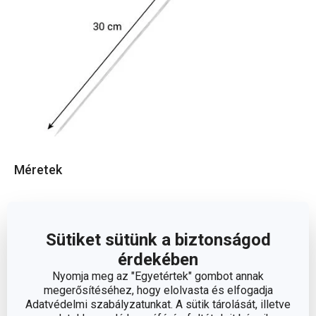
Méretek
A TERMÉK HOSSZA (CM)
30
Sütiket sütünk a biztonságod
érdekében
Egyéb paraméterek
Nyomja meg az "Egyetértek" gombot annak
megerősítéséhez, hogy elolvasta és elfogadja
ANYAG
bambusz
Adatvédelmi szabályzatunkat. A sütik tárolását, illetve