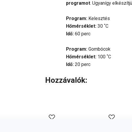
programot
. Ugyanígy elkészítj
Program:
Kelesztés
Hőmérséklet:
30 ˚C
Idő:
60 perc
Program:
Gombócok
Hőmérséklet:
100 ˚C
Idő:
20 perc
Hozzávalók: