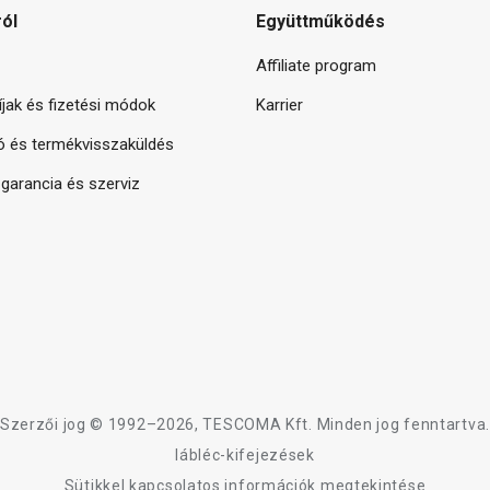
ról
Együttműködés
Affiliate program
díjak és fizetési módok
Karrier
ó és termékvisszaküldés
arancia és szerviz
Szerzői jog © 1992–2026, TESCOMA Kft. Minden jog fenntartva.
lábléc-kifejezések
Sütikkel kapcsolatos információk megtekintése