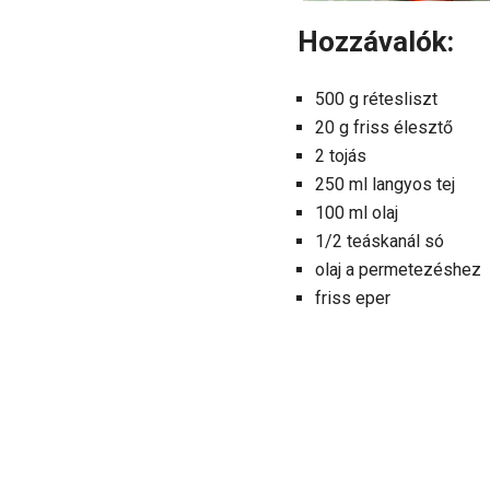
Hozzávalók:
500 g rétesliszt
20 g friss élesztő
2 tojás
250 ml langyos tej
100 ml olaj
1/2 teáskanál só
olaj a permetezéshez
friss eper