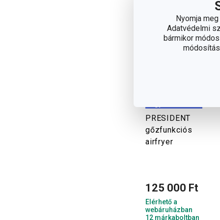
Nyomja meg a
Adatvédelmi sza
bármikor módosít
módosítása
Újdonság
Ingyen szállítás
PRESIDENT
gőzfunkciós
airfryer
125 000 Ft
Elérhető a
webáruházban
12 márkaboltban