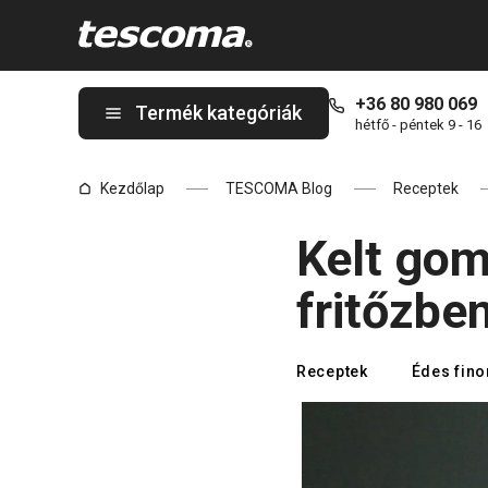
A Kelt gombóc eperrel forrólevegős fritőzben oldalon tartózkod
+36 80 980 069
Termék kategóriák
hétfő - péntek 9 - 16
Kezdőlap
TESCOMA Blog
Receptek
Kelt gom
fritőzbe
Receptek
Édes fin