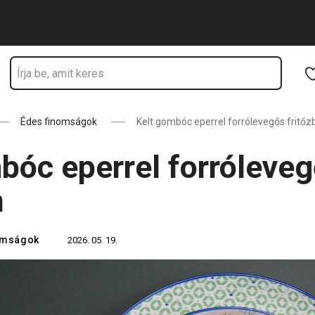
ik
Ugrás a fő tartalomhoz
Ugrás a navigációhoz
Ugrás a kereséshez
Édes finomságok
Kelt gombóc eperrel forrólevegős fritőz
bóc eperrel forróleve
n
omságok
2026. 05. 19.