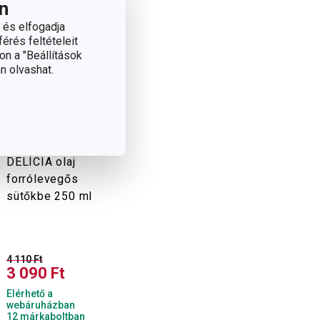
n
 és elfogadja
érés feltételeit
on a "Beállítások
n olvashat.
-24 %
DELÍCIA olaj
forrólevegős
sütőkbe 250 ml
4 110 Ft
3 090 Ft
Elérhető a
webáruházban
12 márkaboltban