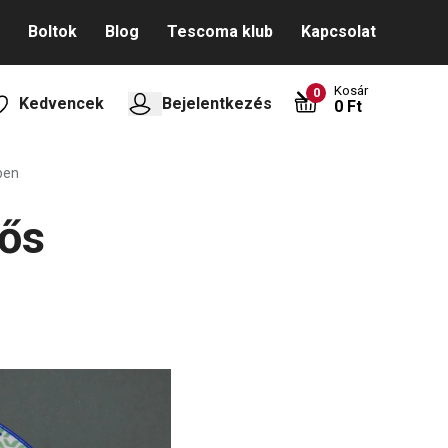
Boltok
Blog
Tescoma klub
Kapcsolat
Kosár
0
Kedvencek
Bejelentkezés
0 Ft
ben
gős