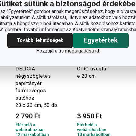
Sütiket sütünk a biztonságod érdekébe
z "Egyetértek" gombot annak megerősítéséhez, hogy elolvasta
bályzatunkat. A sütik tárolását, illetve az adatokhoz való hozzáf
hatja a böngészője beállításaiban. A sütik kezeléséhez kattints
" gombra. További információt az Adatvédelmi szabályzatunkba
Egyetértek
További lehetőségek
Hozzájárulás
megtagadása itt
.
DELÍCIA
GIRO üvegtál
négyszögletes
ø 20 cm
papírtányér
forrólevegős
sütőhöz
23 x 23 cm, 50 db
2 790 Ft
3 950 Ft
Elérhető a
Elérhető a
webáruházban
webáruházban
12 márkaboltban
10 márkaboltban