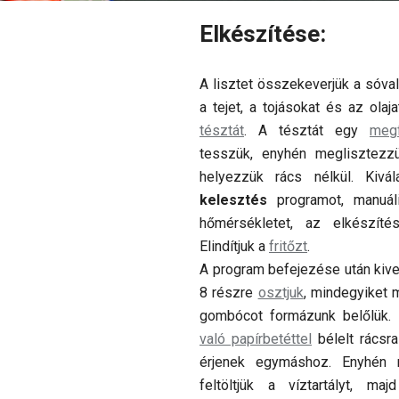
Elkészítése:
A lisztet összekeverjük a sóval
a tejet, a tojásokat és az olaj
tésztát
. A tésztát egy
meg
tesszük, enyhén meglisztezz
helyezzük rács nélkül. Kivá
kelesztés
programot, manuáli
hőmérsékletet, az elkészíté
Elindítjuk a
fritőzt
.
A program befejezése után kive
8 részre
osztjuk
, mindegyiket m
gombócot formázunk belőlük
való papírbetéttel
bélelt rácsr
érjenek egymáshoz. Enyhén
feltöltjük a víztartályt, ma