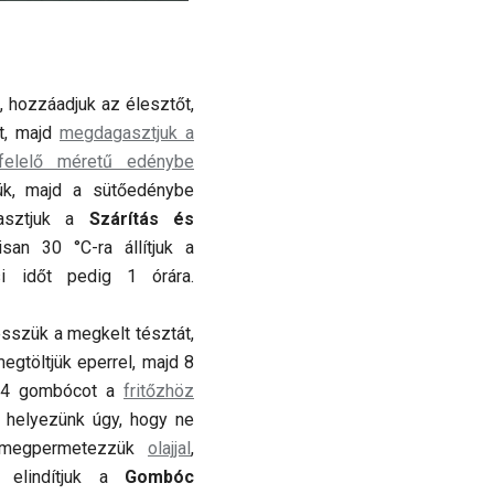
, hozzáadjuk az élesztőt,
at, majd
megdagasztjuk a
felelő méretű edénybe
ük, majd a sütőedénybe
lasztjuk a
Szárítás és
san 30 °C-ra állítjuk a
si időt pedig 1 órára.
sszük a megkelt tésztát,
egtöltjük eperrel, majd 8
. 4 gombócot a
fritőzhöz
a helyezünk úgy, hogy ne
 megpermetezzük
olajjal
,
jd elindítjuk a
Gombóc