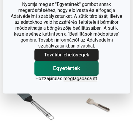
Újdonság
Nyomja meg az "Egyetértek" gombot annak
megerősítéséhez, hogy elolvasta és elfogadja
FEELWOOD kenőecset
GrandCHEF szilikon
Adatvédelmi szabályzatunkat. A sütik tárolását, illetve
formázóheggyel
kenőecset
az adatokhoz való hozzáférés feltételeit bármikor
módosíthatja a böngészője beállításaiban. A sütik
2 010 Ft
2 950 Ft
kezeléséhez kattintson a "Beállítások módosítása"
Elérhető a webáruházban
Elérhető a webáruházban
gombra. További információt az Adatvédelmi
12 márkaboltban elérhető
12 márkaboltban elérhető
szabályzatunkban olvashat.
További lehetőségek
Kosárba
Kosárba
Egyetértek
Hozzájárulás
megtagadása itt
.