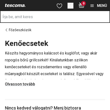
A Kenőecsetek oldalon tartózkodik
0
Ugrás a fő tartalomhoz
Ugrás a navigációhoz
Ugrás a kereséshez
MENÜ
Főzőeszközök
Kenőecsetek
a
Készíts hagyományos kalácsot és kuglófot, vagy akár
ropogós bőrű grillcsirkét! Kínálatunkban szilikon
kenőecseteket és rozsdamentes vagy ellenálló
műanyagból készült ecseteket is találsz. Egyesével vagy
2-részes készletben is megrendelheted őket. Válaszd te
Olvasson tovább
is
PRESTO
,
GrandCHEF
,
PRESIDENT
vagy
DELÍCIA
termékcsaládjainkat!
Nincs kedved válogatni? Menj biztosra