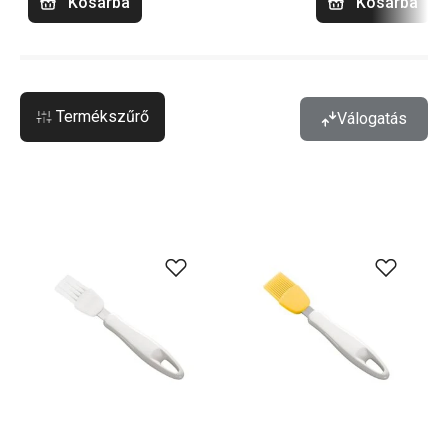
Kosárba
Kosárba
Termékszűrő
Válogatás