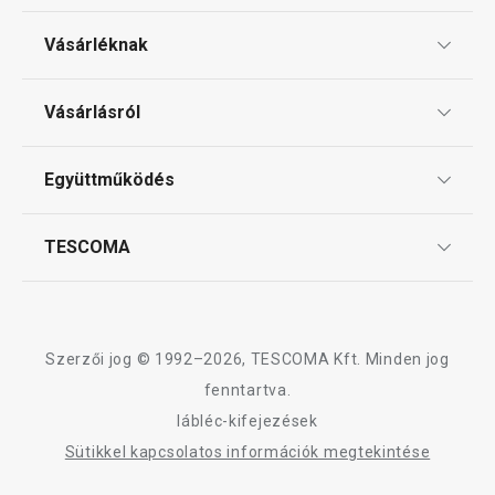
Vásárléknak
Ajándékutalványok
Vásárlásról
Tescoma klub
ÁSZF
Együttműködés
Gyakori kérdések
Szállítási díjak és fizetési módok
Affiliate program
TESCOMA
Reklamáció és termékvisszaküldés
Karrier
TESCOMA garancia és szerviz
Rólunk
Design
Szerzői jog © 1992–2026, TESCOMA Kft. Minden jog
Minőség
fenntartva.
lábléc-kifejezések
Blog
Sütikkel kapcsolatos információk megtekintése
Kapcsolat