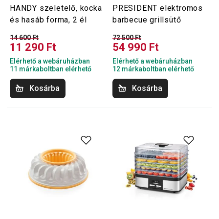
HANDY szeletelő, kocka
PRESIDENT elektromos
és hasáb forma, 2 él
barbecue grillsütő
14 600 Ft
72 500 Ft
11 290 Ft
54 990 Ft
Elérhető a webáruházban
Elérhető a webáruházban
11 márkaboltban elérhető
12 márkaboltban elérhető
Kosárba
Kosárba