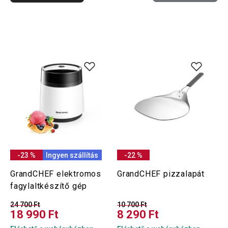
-23 %
Ingyen szállítás
-22 %
GrandCHEF elektromos
GrandCHEF pizzalapát
fagylaltkészítő gép
24 700 Ft
10 700 Ft
18 990 Ft
8 290 Ft