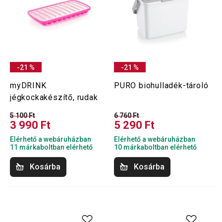
-21 %
-21 %
myDRINK
PURO biohulladék-tároló
jégkockakészítő, rudak
5 100 Ft
6 760 Ft
3 990 Ft
5 290 Ft
Elérhető a webáruházban
Elérhető a webáruházban
11 márkaboltban elérhető
10 márkaboltban elérhető
Kosárba
Kosárba