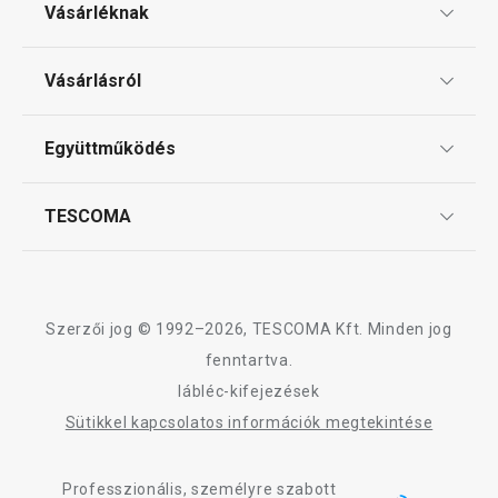
Vásárléknak
Ajándékutalványok
Vásárlásról
Tescoma klub
ÁSZF
Együttműködés
Gyakori kérdések
Szállítási díjak és fizetési módok
Affiliate program
TESCOMA
Reklamáció és termékvisszaküldés
Karrier
TESCOMA garancia és szerviz
Rólunk
Design
Szerzői jog © 1992–2026, TESCOMA Kft. Minden jog
Minőség
fenntartva.
lábléc-kifejezések
Blog
Sütikkel kapcsolatos információk megtekintése
Kapcsolat
Professzionális, személyre szabott
Adatkezelési Tájékoztató