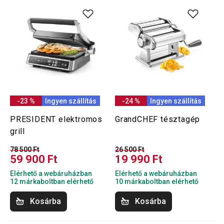
-23 %
Ingyen szállítás
-24 %
Ingyen szállítás
PRESIDENT elektromos
GrandCHEF tésztagép
grill
78 500 Ft
26 500 Ft
59 900 Ft
19 990 Ft
Elérhető a webáruházban
Elérhető a webáruházban
12 márkaboltban elérhető
10 márkaboltban elérhető
Kosárba
Kosárba