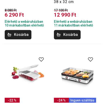
38 x 32 cm
8 080 Ft
17 100 Ft
6 290 Ft
12 990 Ft
Elérhető a webáruházban
Elérhető a webáruházban
10 márkaboltban elérhető
11 márkaboltban elérhető
Kosárba
Kosárba
-22 %
-24 %
Ingyen szállítás