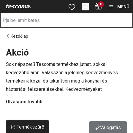
A Akció oldalon tartózkodik
0
Ugrás a fő tartalomhoz
Ugrás a navigációhoz
Ugrás a kereséshez
MENÜ
Kezdőlap
Akció
a
Sok népszerű Tescoma termékhez juthat, sokkal
kedvezőbb áron. Válasszon a jelenleg kedvezményes
termékeink közül és takarítson meg a konyhai és
háztartási felszerelésekkel. Kedvezményeket
üzleteinkben is kaphat.
Olvasson tovább
Termékszűrő
Válogatás