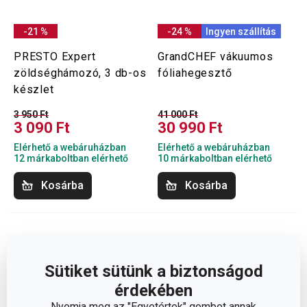
-21 %
-24 %
Ingyen szállítás
PRESTO Expert
GrandCHEF vákuumos
zöldséghámozó, 3 db-os
fóliahegesztő
készlet
3 950 Ft
41 000 Ft
3 090 Ft
30 990 Ft
Elérhető a webáruházban
Elérhető a webáruházban
12 márkaboltban elérhető
10 márkaboltban elérhető
Kosárba
Kosárba
Sütiket sütünk a biztonságod
érdekében
Nyomja meg az "Egyetértek" gombot annak