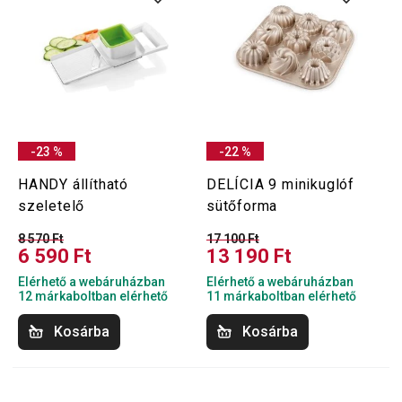
-23 %
-22 %
HANDY állítható
DELÍCIA 9 minikuglóf
szeletelő
sütőforma
8 570 Ft
17 100 Ft
6 590 Ft
13 190 Ft
Elérhető a webáruházban
Elérhető a webáruházban
12 márkaboltban elérhető
11 márkaboltban elérhető
Kosárba
Kosárba