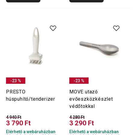
-23 %
-23 %
PRESTO
MOVE utazó
húspuhító/tenderizer
evőeszközkészlet
védőtokkal
4 940 Ft
4 280 Ft
3 790 Ft
3 290 Ft
Elérhető a webáruházban
Elérhető a webáruházban