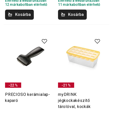
Elérhető a webáruházban
Elérhető a webáruházban
12 márkaboltban elérhető
11 márkaboltban elérhető
Kosárba
Kosárba
-22 %
-21 %
PRECIOSO kerámialap-
myDRINK
kaparó
jégkockakészítő
tárolóval, kockák