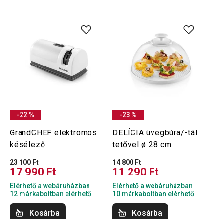
-22 %
-23 %
GrandCHEF elektromos
DELÍCIA üvegbúra/-tál
késélező
tetővel ø 28 cm
23 100 Ft
14 800 Ft
17 990 Ft
11 290 Ft
Elérhető a webáruházban
Elérhető a webáruházban
12 márkaboltban elérhető
10 márkaboltban elérhető
Kosárba
Kosárba