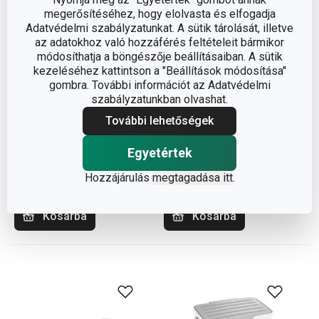
megerősítéséhez, hogy elolvasta és elfogadja
Adatvédelmi szabályzatunkat. A sütik tárolását, illetve
az adatokhoz való hozzáférés feltételeit bármikor
módosíthatja a böngészője beállításaiban. A sütik
kezeléséhez kattintson a "Beállítások módosítása"
-21 %
-24 %
gombra. További információt az Adatvédelmi
GrandCHEF konyhai- és
szabályzatunkban olvashat.
DELLA CASA
grill kesztyű, L/XL méret
szárítókészlet, 3 rács
További lehetőségek
4 940 Ft
9 230 Ft
Egyetértek
3 890 Ft
6 990 Ft
Elérhető a webáruházban
Hozzájárulás
megtagadása itt
Elérhető a webáruházban
.
12 márkaboltban elérhető
9 márkaboltban elérhető
Kosárba
Kosárba