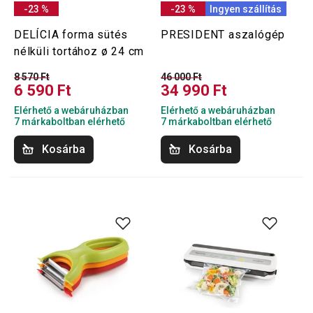
-23 %
-23 %
Ingyen szállítás
DELÍCIA forma sütés
PRESIDENT aszalógép
nélküli tortához ø 24 cm
8 570 Ft
46 000 Ft
6 590 Ft
34 990 Ft
Elérhető a webáruházban
Elérhető a webáruházban
7 márkaboltban elérhető
7 márkaboltban elérhető
Kosárba
Kosárba