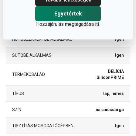
ANYAG
szilikon
Egyetértek
BESOROLÁS
sütőforma
Hozzájárulás
megtagadása itt
.
HŰTŐSZEKRÉNYBE ALKALMAS
Igen
SÜTŐBE ALKALMAS
Igen
DELÍCIA
TERMÉKCSALÁD
SiliconPRIME
TÍPUS
lap, lemez
SZÍN
narancssárga
TISZTÍTÁS MOSOGATÓGÉPBEN
Igen