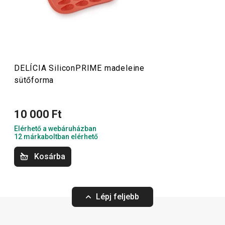
sütőformák helyett. Könnyen tisztíthatók, rendkívül
tartósak, egyszerűen karbantarthatók, és kis helyen is
elférnek. Válassz
szilikonformát kuglófhoz
,
muffinhoz
,
fánkhoz, maciformához és sok más süteményhez! A
termékcsalád részei továbbá a praktikus
klipszes
gyúródeszkák
DELÍCIA SiliconPRIME madeleine
és
sütőlapok
is.
sütőforma
Sütés
10 000 Ft
Elérhető a webáruházban
12 márkaboltban elérhető
Kosárba
Lépj feljebb