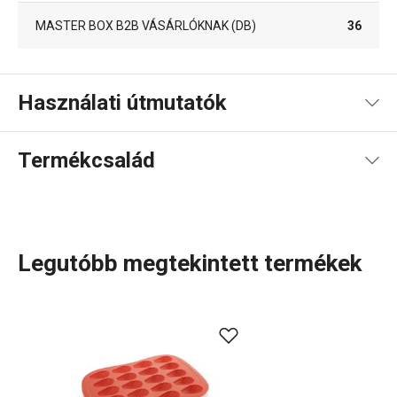
MASTER BOX B2B VÁSÁRLÓKNAK (DB)
36
Használati útmutatók
Használati útmutató és biztonsági információk
Termékcsalád
Legutóbb megtekintett termékek
A DELÍCIA SiliconPRIME termékcsaládot a kiváló
minőségű, hőálló szilikon használata teszi különlegessé.
Ezek a főként
sütéshez készült eszközök
modern
alternatívát kínálnak a hagyományos fém vagy porcelán