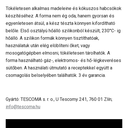
Tökéletesen alkalmas madeleine és kókuszos habcsókok
készítéséhez. A forma nem ég oda, hanem gyorsan és
egyenletesen átsül, a kész tészta könnyen kifordítható
belőle. Első osztályú hőálló szilikonból készült, 230°C- ig
hőálló. A szilikon formák könnyen tisztíthatóak,
használatuk után elég elöblíteni őket, vagy
mosogatógépben elmosni, tökéletesen tárolhatók. A
forma használható gáz-, elektromos- és hő-légkeveréses
sütőben. A használati útmutató a receptekkel együtt a
csomagolás belselyében találhatók. 3 év garancia.
Gyártó: TESCOMA s. r. o., U Tescomy 241, 760 01 Zlín;
info@tescoma.hu