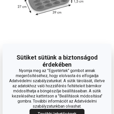
Méretek
Sütiket sütünk a biztonságod
A TERMÉK MAGASSÁGA (CM)
1.5
érdekében
Nyomja meg az "Egyetértek" gombot annak
A TERMÉK SZÉLESSÉGE (CM)
27
megerősítéséhez, hogy elolvasta és elfogadja
Adatvédelmi szabályzatunkat. A sütik tárolását, illetve
az adatokhoz való hozzáférés feltételeit bármikor
A TERMÉK HOSSZA (CM)
39
módosíthatja a böngészője beállításaiban. A sütik
kezeléséhez kattintson a "Beállítások módosítása"
gombra. További információt az Adatvédelmi
Egyéb paraméterek
szabályzatunkban olvashat.
További lehetőségek