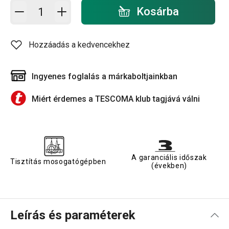
Kosárba - mennyiség
Kosárba
Hozzáadás a kedvencekhez
Ingyenes foglalás a márkaboltjainkban
Miért érdemes a TESCOMA klub tagjává válni
A garanciális időszak
Tisztítás mosogatógépben
(években)
Leírás és paraméterek