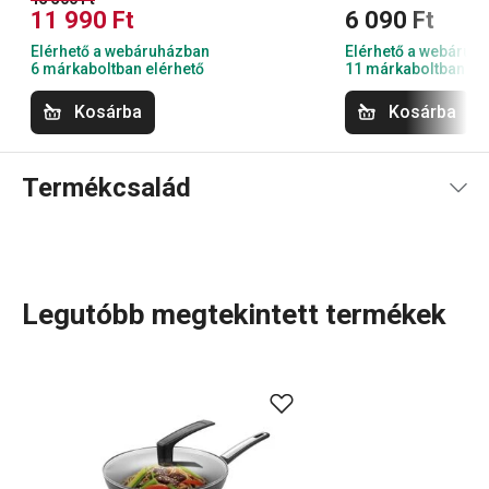
11 990 Ft
6 090 Ft
Elérhető a webáruházban
Elérhető a webáruh
6 márkaboltban elérhető
11 márkaboltban el
Kosárba
Kosárba
Termékcsalád
Legutóbb megtekintett termékek
Az indukció specialistái vagyunk. Az i-PREMIUM
termékcsalád fejlesztése során elsősorban a
serpenyőkre
összpontosítottunk – a klasszikus
méretektől a
mély serpenyőkig
. A kollekció külön
kategóriái közé tartoznak az i-PREMIUM Stone