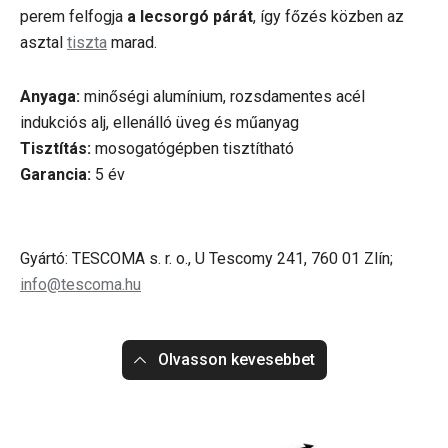
perem felfogja
a lecsorgó párát
, így főzés közben az
asztal
tiszta
marad.
Anyaga:
minőségi alumínium, rozsdamentes acél
indukciós alj, ellenálló üveg és műanyag
Tisztítás:
mosogatógépben tisztítható
Garancia:
5 év
Gyártó: TESCOMA s. r. o., U Tescomy 241, 760 01 Zlín;
info@tescoma.hu
Olvasson kevesebbet