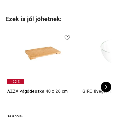
Használati útmutató és biztonsági információk
Ezek is jól jöhetnek:
-22 %
AZZA vágódeszka 40 x 26 cm
GIRO üvegtál ø 
15 500 Ft