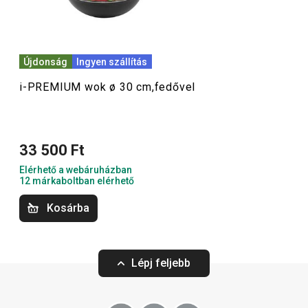
természetes kőhatású serpenyők és az i-PREMIUM
Protect speciális hőálló lábakkal ellátott serpenyők,
amelyek megóvják az indukciós főzőlapokat a mechanikai
Újdonság
Ingyen szállítás
sérülésektől.
i-PREMIUM wok ø 30 cm,fedővel
Főzés
33 500 Ft
Elérhető a webáruházban
12 márkaboltban elérhető
Kosárba
Lépj feljebb