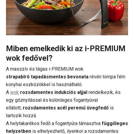
Miben emelkedik ki az i-PREMIUM
wok fedővel?
A masszív és tágas i-PREMIUM wok
strapabíró tapadásmentes bevonata
révén
tompa fém
konyhai eszközökkel is használható.
A
wok
rozsdamentes indukciós aljjal
rendelkezik, és
egy gőznyílással és különleges fogantyúval
ellátott,
rozsdamentes acél peremű üvegfedő
is
tartozik hozzá.
A helytakarékos fedő a fogantyúra támasztva
függőleges
helyzetben
is elhelyezhető, ilyenkor a rozsdamentes