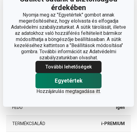
érdekében
ÁTMÉRŐ (CM)
30
Nyomja meg az "Egyetértek" gombot annak
megerősítéséhez, hogy elolvasta és elfogadja
INDUKCIÓS ALJ ÁTMÉRŐJE (CM)
17.5
Adatvédelmi szabályzatunkat. A sütik tárolását, illetve
az adatokhoz való hozzáférés feltételeit bármikor
módosíthatja a böngészője beállításaiban. A sütik
kezeléséhez kattintson a "Beállítások módosítása"
Egyéb paraméterek
gombra. További információt az Adatvédelmi
szabályzatunkban olvashat.
műanyag, alumínium ötvözet,
További lehetőségek
ANYAG
rozsdamentes acél,
tapadásmentes felület, üveg
Egyetértek
Hozzájárulás
megtagadása itt
.
BESOROLÁS
serpenyő
FEDŐ
Igen
TERMÉKCSALÁD
i-PREMIUM