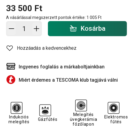
33 500 Ft
A vásárlással megszerzett pontok értéke:
1 005 Ft
Kosárba - mennyiség
Kosárba
Hozzáadás a kedvencekhez
Ingyenes foglalás a márkaboltjainkban
Miért érdemes a TESCOMA klub tagjává válni
Melegítés
Indukciós
Elektromos
Gázfűtés
üvegkerámia
melegítés
fűtés
főzőlapon