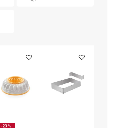
-23 %