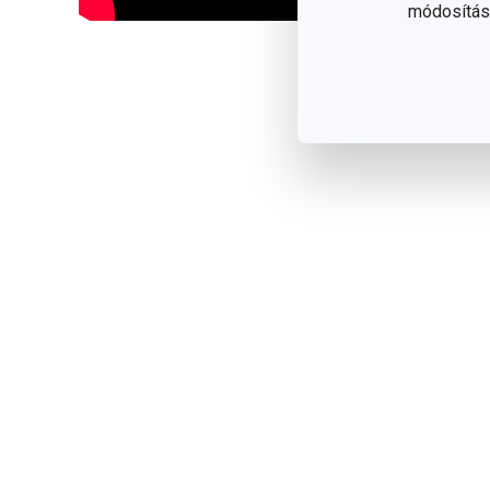
módosítása
Olvasson ke