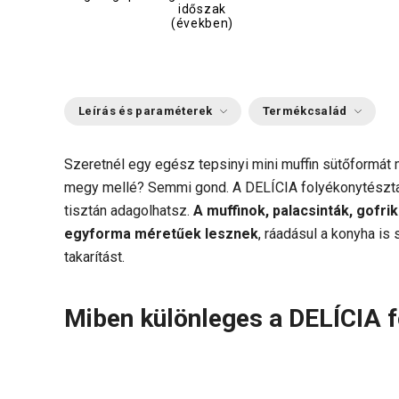
időszak
(években)
Leírás és paraméterek
Termékcsalád
Szeretnél egy egész tepsinyi mini muffin sütőformát
megy mellé? Semmi gond. A DELÍCIA folyékonytészta 
tisztán adagolhatsz.
A muffinok, palacsinták, gofri
egyforma méretűek lesznek
, ráadásul a konyha i
takarítást.
Miben különleges a DELÍCIA 