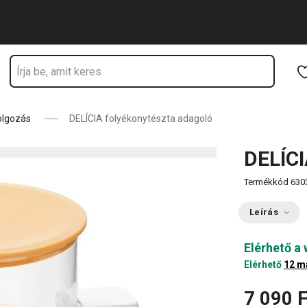
Ugrás a fő tartalomhoz
Ugrás a navigációhoz
Ugrás a kereséshez
olgozás
DELÍCIA folyékonytészta adagoló
DELÍCI
Termékkód
630
Leírás
Elérhető a
Elérhető
12 m
7 090 F