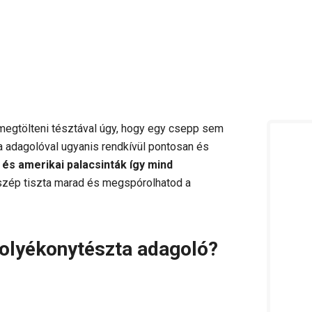
 megtölteni tésztával úgy, hogy egy csepp sem
adagolóval ugyanis rendkívül pontosan és
k és amerikai palacsinták így mind
s szép tiszta marad és megspórolhatod a
folyékonytészta adagoló?