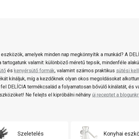
 eszközök, amelyek minden nap megkönnyítik a munkád? A DELÍ
 tartogatunk valamit: különböző méretű tepsik, mindenféle alak
ütő
és
kenyérsütő formák
, valamint számos praktikus
sütési kel
ékát kínáljuk, míg a kezdőknek olyan okos megoldásokat alkottun
fel DELÍCIA termékcsalád a folyamatosan bővülő kínálatát, és 
zközöket! Ne felejts el kipróbálni néhány
új receptet a blogunkr
Szeletelés
Konyhai eszk