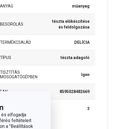
ANYAG
műanyag
tészta előkészítése
BESOROLÁS
és feldolgozása
TERMÉKCSALÁD
DELÍCIA
TÍPUS
tészta adagoló
TISZTÍTÁS
Igen
MOSOGATÓGÉPBEN
EAN
8595028482669
n
A GARANCIÁLIS
3
IDŐSZAK (ÉVEKBEN)
 és elfogadja
érés feltételeit
on a "Beállítások