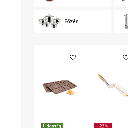
Főzés
Újdonság
-22 %