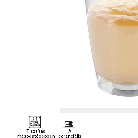
Tisztítás
A
mosogatógépben
garanciális