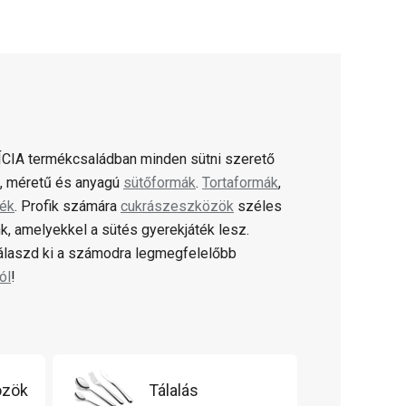
CIA termékcsaládban minden sütni szerető
ú, méretű és anyagú
sütőformák
.
Tortaformák
,
lék
. Profik számára
cukrászeszközök
széles
k, amelyekkel a sütés gyerekjáték lesz.
válaszd ki a számodra legmegfelelőbb
ól
!
özök
Tálalás