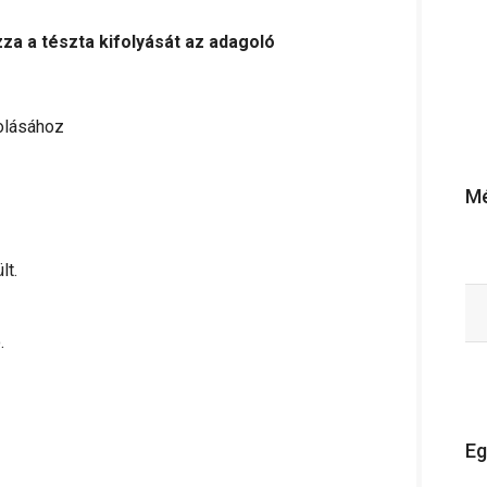
a a tészta kifolyását az adagoló
rolásához
Mé
lt.
.
Eg