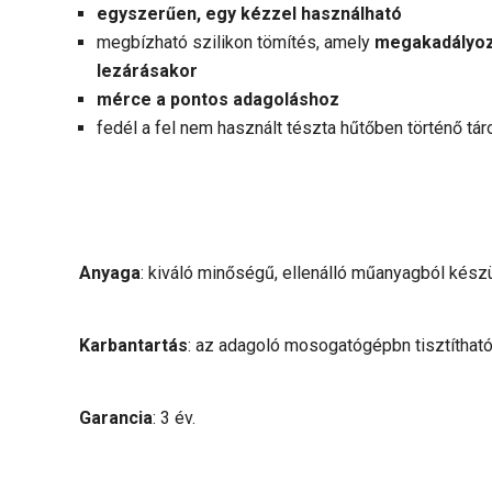
egyszerűen, egy kézzel használható
megbízható szilikon tömítés, amely
megakadályozz
lezárásakor
mérce a pontos adagoláshoz
fedél a fel nem használt tészta hűtőben történő tá
Anyaga
: kiváló minőségű, ellenálló műanyagból készü
Karbantartás
: az adagoló mosogatógépbn tisztítható
Garancia
: 3 év.