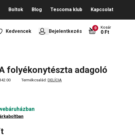
Boltok
Blog
Tescoma klub
Kapcsolat
Kosár
0
Kedvencek
Bejelentkezés
0 Ft
A folyékonytészta adagoló
342.00
Termékcsalád:
DELÍCIA
 webáruházban
árkaboltban
t