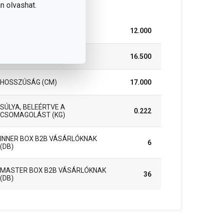
somag
n olvashat.
SZÉLESSÉG (CM)
12.000
MAGASSÁG (CM)
16.500
HOSSZÚSÁG (CM)
17.000
SÚLYA, BELEÉRTVE A
0.222
CSOMAGOLÁST (KG)
INNER BOX B2B VÁSÁRLÓKNAK
6
(DB)
MASTER BOX B2B VÁSÁRLÓKNAK
36
(DB)