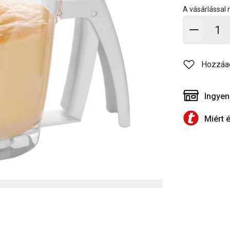
A vásárlással
Kosárb
Hozzáa
Ingyen
Miért 