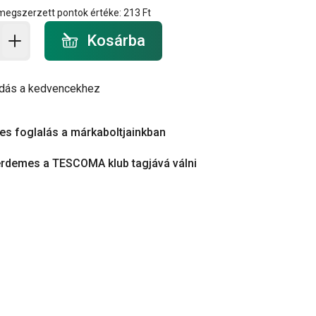
 megszerzett pontok értéke:
213 Ft
a - mennyiség
Kosárba
dás a kedvencekhez
es foglalás a márkaboltjainkban
érdemes a TESCOMA klub tagjává válni