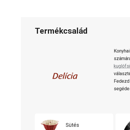
Termékcsalád
Konyhai
számára
kuglófs
választ
Fedezd 
segédes
Sütés