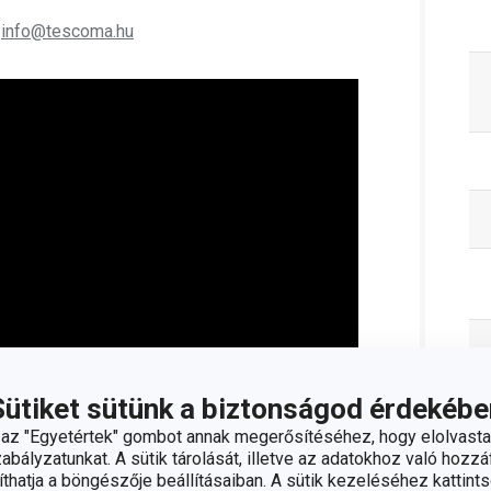
;
info@tescoma.hu
Sütiket sütünk a biztonságod érdekébe
z "Egyetértek" gombot annak megerősítéséhez, hogy elolvasta
bályzatunkat. A sütik tárolását, illetve az adatokhoz való hozzáf
hatja a böngészője beállításaiban. A sütik kezeléséhez kattints