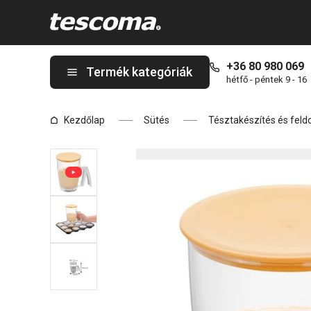
A DELÍCIA folyékonytészta adagoló oldalon tartózkodik
+36 80 980 069
Termék kategóriák
hétfő - péntek 9 - 16
Kezdőlap
Sütés
Tésztakészítés és feld