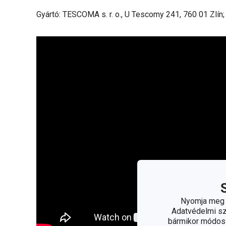
Gyártó: TESCOMA s. r. o., U Tescomy 241, 760 01 Zlín
Nyomja meg a
Adatvédelmi sza
bármikor módosít