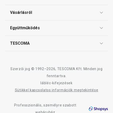
Kosárba
Kosárba
Ajándékutalványok
Vásárlásról
Tescoma klub
ÁSZF
Együttműködés
Gyakori kérdések
Szállítási díjak és fizetési módok
Affiliate program
TESCOMA
Reklamáció és termékvisszaküldés
Karrier
TESCOMA garancia és szerviz
Rólunk
Design
Szerzői jog © 1992–2026, TESCOMA Kft. Minden jog
Minőség
fenntartva.
lábléc-kifejezések
Blog
Sütikkel kapcsolatos információk megtekintése
Kapcsolat
Professzionális, személyre szabott
Adatkezelési Tájékoztató
webáruház