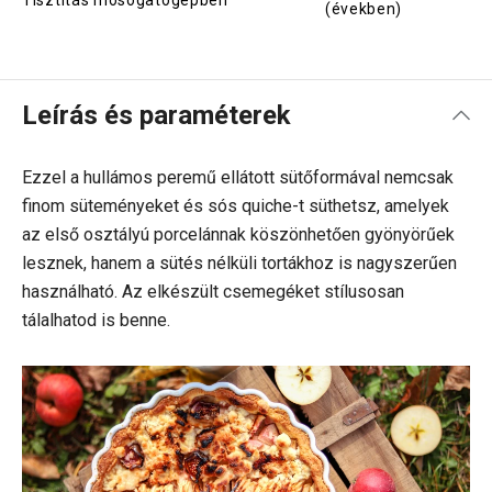
Tisztítás mosogatógépben
(években)
Leírás és paraméterek
Ezzel a hullámos peremű ellátott sütőformával nemcsak
finom süteményeket és sós quiche-t süthetsz, amelyek
az első osztályú porcelánnak köszönhetően gyönyörűek
lesznek, hanem a sütés nélküli tortákhoz is nagyszerűen
használható. Az elkészült csemegéket stílusosan
tálalhatod is benne.