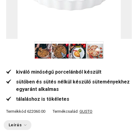
+ 3
kiváló minőségű porcelánból készült
sütőben és sütés nélkül készülő süteményekhez
egyaránt alkalmas
tálaláshoz is tökéletes
Termékkód
622060.00
Termékcsalád:
GUSTO
Leírás