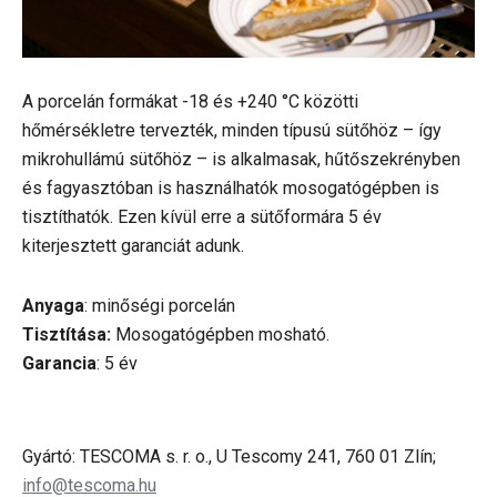
A porcelán formákat -18 és +240 °C közötti
hőmérsékletre tervezték, minden típusú sütőhöz – így
mikrohullámú sütőhöz – is alkalmasak, hűtőszekrényben
és fagyasztóban is használhatók mosogatógépben is
tisztíthatók. Ezen kívül erre a sütőformára 5 év
kiterjesztett garanciát adunk.
Anyaga
: minőségi porcelán
Tisztítása:
Mosogatógépben mosható.
Garancia
: 5 év
Gyártó: TESCOMA s. r. o., U Tescomy 241, 760 01 Zlín;
info@tescoma.hu