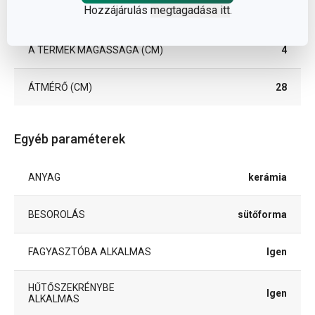
Hozzájárulás
megtagadása itt
.
Méretek
A TERMÉK MAGASSÁGA (CM)
4
ÁTMÉRŐ (CM)
28
Egyéb paraméterek
ANYAG
kerámia
BESOROLÁS
sütőforma
FAGYASZTÓBA ALKALMAS
Igen
HŰTŐSZEKRÉNYBE
Igen
ALKALMAS