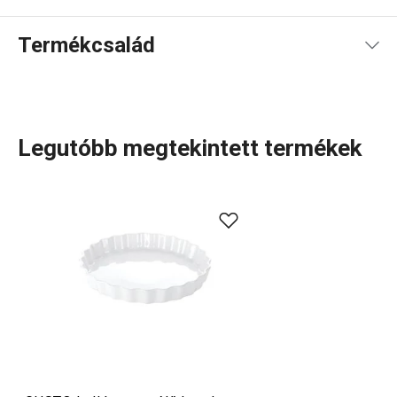
Használati útmutató és biztonsági információk
Termékcsalád
Legutóbb megtekintett termékek
Sütésben
és
rakott ételek készítésében
igazi szakértők
vagyunk. Nézd meg
sütőtáljainkat
,
muffinformáinkat
vagy a
klasszikus,
hullámos szélű kerek sütőformánkat
! Ez a
kiváló minőségű porcelánedény minden napodat szebbé
teszi, és az asztal dísze is lesz – hiszen
tálalásra
is
tökéletesen alkalmas.
Sütés