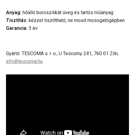
Anyag:
hőálló boroszilikát üveg és tartós műanyag
Tisztítás:
kézzel tisztítható, ne mosd mosogatógépben
Garancia:
3 év
Gyártó: TESCOMA s. r. o., U Tescomy 241, 760 01 Zlín;
info@tescoma.hu