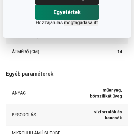
Méretek
Egyetértek
A TERMÉK MAGASSÁGA (CM)
17
Hozzájárulás
megtagadása itt
.
TÉRFOGAT (L)
1.25
ÁTMÉRŐ (CM)
14
Egyéb paraméterek
műanyag,
ANYAG
bórszilikát üveg
vízforralók és
BESOROLÁS
kancsók
MIKROHULLÁMÚ SÜTŐBE