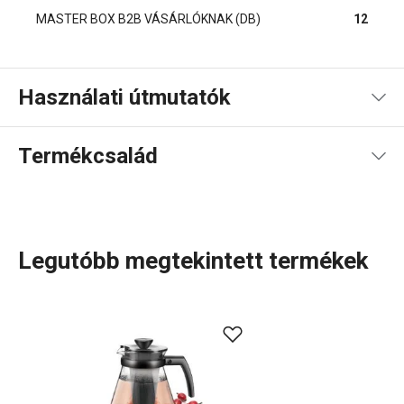
MASTER BOX B2B VÁSÁRLÓKNAK (DB)
12
Használati útmutatók
Használati útmutató és biztonsági információk
Termékcsalád
Használati útmutató és biztonsági információk
Legutóbb megtekintett termékek
Nemcsak a
tea- és kávérajongók
számára készült a TEO
termékcsalád. Ikonikus
teáskannáink
különleges áztató
szűrőkkel rendelkeznek, amelyek ideálisak szálas és
gyógyteák elkészítéséhez. Hőálló boroszilikát üvegből
készítjük őket, és kiváló tulajdonságaiknak köszönhetően