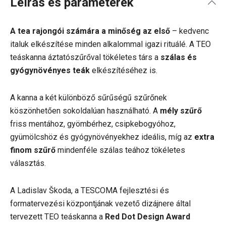
Leírás és paraméterek
A tea rajongói számára a minőség az első
– kedvenc
italuk elkészítése minden alkalommal igazi rituálé. A TEO
teáskanna áztatószűrőval tökéletes társ a
szálas és
gyógynövényes teák
elkészítéséhez is.
A kanna a két különböző sűrűségű szűrőnek
köszönhetően sokoldalúan használható. A
mély szűrő
friss mentához, gyömbérhez, csipkebogyóhoz,
gyümölcshöz és gyógynövényekhez ideális, míg az
extra
finom szűrő
mindenféle szálas teához tökéletes
választás.
A Ladislav Škoda, a TESCOMA fejlesztési és
formatervezési központjának vezető dizájnere által
tervezett TEO teáskanna a
Red Dot Design Award