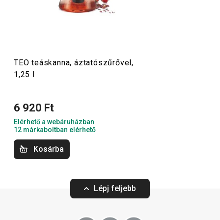
elnyerték a Cseh Minőség díjat. A TEO termékvonalban
találhatsz hűtőbe tervezett
kancsókat
, amelyek
tökéletesen passzolnak a fridzsider ajtajába, valamint
french press típusú kávéfőzőket
is.
TEO teáskanna, áztatószűrővel,
1,25 l
Italok
6 920 Ft
Elérhető a webáruházban
12 márkaboltban elérhető
Kosárba
Lépj feljebb