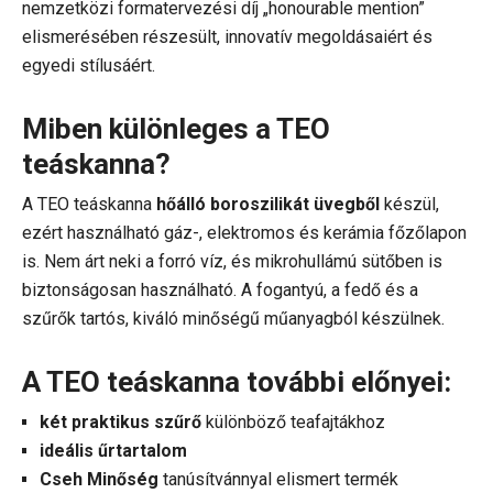
nemzetközi formatervezési díj „honourable mention”
elismerésében részesült, innovatív megoldásaiért és
egyedi stílusáért.
Miben különleges a TEO
teáskanna?
A TEO teáskanna
hőálló boroszilikát üvegből
készül,
ezért használható gáz-, elektromos és kerámia főzőlapon
is. Nem árt neki a forró víz, és mikrohullámú sütőben is
biztonságosan használható. A fogantyú, a fedő és a
szűrők tartós, kiváló minőségű műanyagból készülnek.
A TEO teáskanna további előnyei:
két praktikus szűrő
különböző teafajtákhoz
ideális űrtartalom
Cseh Minőség
tanúsítvánnyal elismert termék