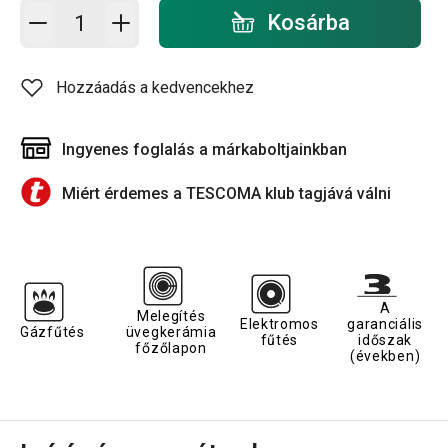
Kosárba - mennyiség
Kosárba
Hozzáadás a kedvencekhez
Ingyenes foglalás a márkaboltjainkban
Miért érdemes a TESCOMA klub tagjává válni
A
Melegítés
Elektromos
garanciális
Gázfűtés
üvegkerámia
fűtés
időszak
főzőlapon
(években)