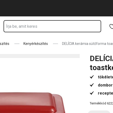
ik
Ugrás a fő tartalomhoz
Ugrás a navigációhoz
Ugrás a kereséshez
szítés
Kenyérkészítés
DELÍCIA kerámia sütőforma toa
DELÍCI
toastk
tökélet
domborn
recepte
Termékkód
622