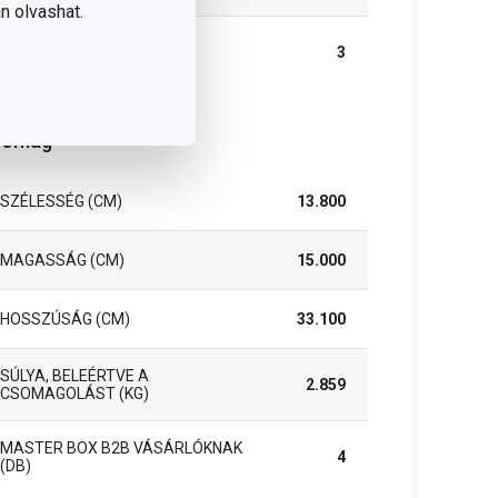
n olvashat.
A GARANCIÁLIS IDŐSZAK
3
(ÉVEKBEN)
somag
SZÉLESSÉG (CM)
13.800
MAGASSÁG (CM)
15.000
HOSSZÚSÁG (CM)
33.100
SÚLYA, BELEÉRTVE A
2.859
CSOMAGOLÁST (KG)
MASTER BOX B2B VÁSÁRLÓKNAK
4
(DB)