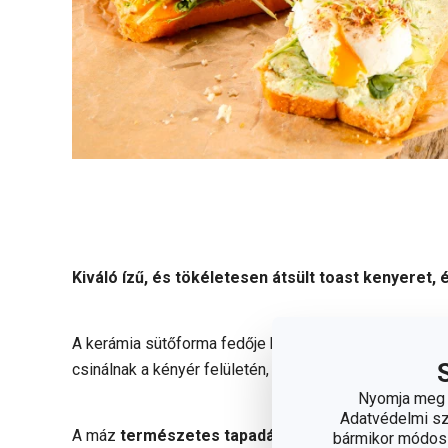
Kiváló ízű, és tökéletesen átsült toast kenyeret
A kerámia sütőforma fedője kis
kitüremkedésekkel
csinálnak a kényér felületén, hogy egyforma szeleteket
Nyomja meg a
Adatvédelmi sza
A máz
természetes
tapadásmentes tulajdonságo
bármikor módosít