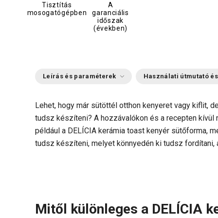
Tisztítás
A
mosogatógépben
garanciális
időszak
(években)
Leírás és paraméterek
Használati útmutató és
Lehet, hogy már sütöttél otthon kenyeret vagy kiflit, d
tudsz készíteni? A hozzávalókon és a recepten kívül
például a DELÍCIA kerámia toast kenyér sütőforma, mel
tudsz készíteni, melyet könnyedén ki tudsz fordítani, 
Mitől különleges a DELÍCIA k