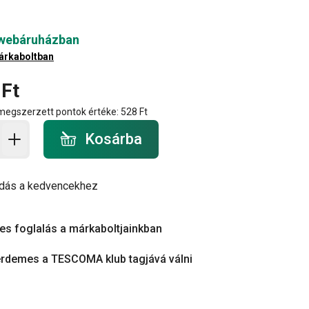
 webáruházban
árkaboltban
 Ft
 megszerzett pontok értéke:
528 Ft
a - mennyiség
Kosárba
dás a kedvencekhez
es foglalás a márkaboltjainkban
érdemes a TESCOMA klub tagjává válni