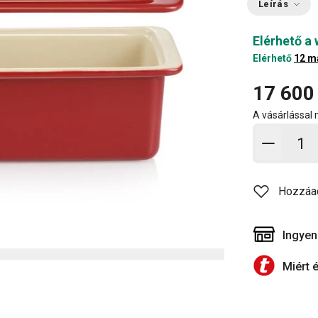
Leírás
Elérhető a
Elérhető
12 m
17 600
A vásárlással
Kosárb
Hozzáa
Ingyen
Miért 