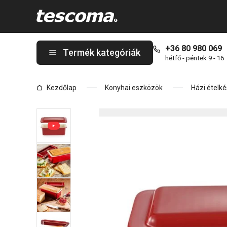
A DELÍCIA kerámia sütőforma toastkenyérhez oldalon tartózkod
+36 80 980 069
Termék kategóriák
hétfő - péntek 9 - 16
Kezdőlap
Konyhai eszközök
Házi ételké