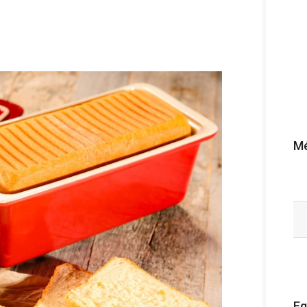
Mé
Eg