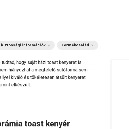
 biztonsági információk
Termékcsalád
e tudtad, hogy saját házi toast kenyeret is
 nem hiányozhat a megfelelő sütőforma sem -
lyel kiváló és tökéletesen átsült kenyeret
amint elkészült.
erámia toast kenyér