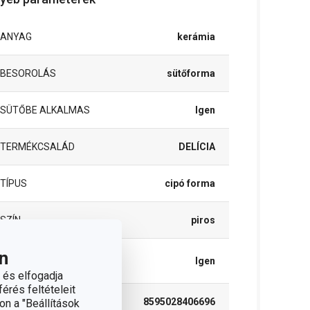
ANYAG
kerámia
BESOROLÁS
sütőforma
SÜTŐBE ALKALMAS
Igen
TERMÉKCSALÁD
DELÍCIA
TÍPUS
cipó forma
SZÍN
piros
n
TISZTÍTÁS
Igen
MOSOGATÓGÉPBEN
 és elfogadja
érés feltételeit
EAN
8595028406696
on a "Beállítások