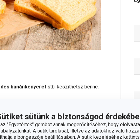
, édes banánkenyeret
stb. készíthetsz benne.
van ellátva, melyek
dombornyomatot
Sütiket sütünk a biztonságod érdekébe
 tudj vágni.
z "Egyetértek" gombot annak megerősítéséhez, hogy elolvasta
bályzatunkat. A sütik tárolását, illetve az adatokhoz való hozzáf
kkal
bír, így az elkészült kenyeret könnyen ki
hatja a böngészője beállításaiban. A sütik kezeléséhez kattints