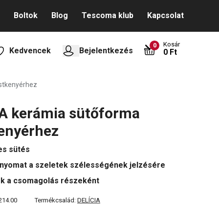
Boltok
Blog
Tescoma klub
Kapcsolat
Kosár
0
Kedvencek
Bejelentkezés
0 Ft
stkenyérhez
A kerámia sütőforma
enyérhez
es sütés
yomat a szeletek szélességének jelzésére
k a csomagolás részeként
214.00
Termékcsalád:
DELÍCIA