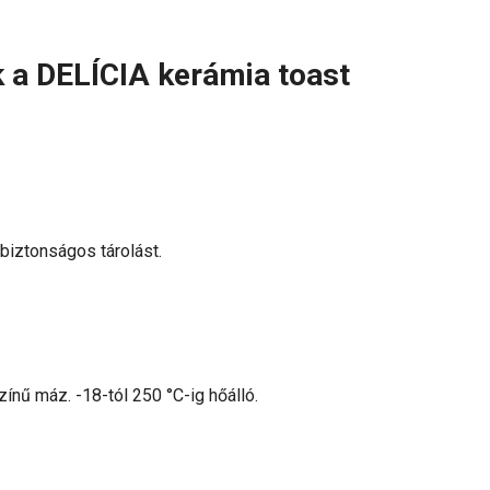
k a DELÍCIA kerámia toast
biztonságos tárolást.
nű máz. -18-tól 250 °C-ig hőálló.