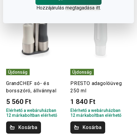
Hozzájárulás
megtagadása itt
.
Újdonság
Újdonság
GrandCHEF só- és
PRESTO adagolóüveg
borsszóró, állvánnyal
250 ml
5 560 Ft
1 840 Ft
Elérhető a webáruházban
Elérhető a webáruházban
12 márkaboltban elérhető
12 márkaboltban elérhető
Kosárba
Kosárba