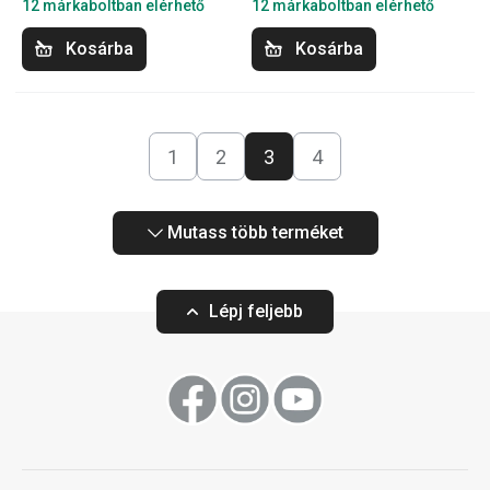
12 márkaboltban elérhető
12 márkaboltban elérhető
Kosárba
Kosárba
1
2
3
4
Mutass több terméket
Lépj feljebb