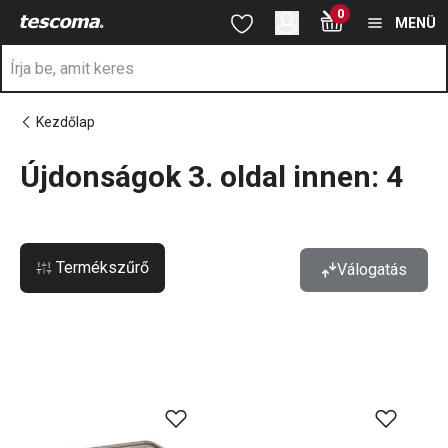
A Újdonságok 3. oldal innen: 4 oldalon tartózkodik
0
Ugrás a fő tartalomhoz
Ugrás a navigációhoz
Ugrás a kereséshez
MENÜ
Kezdőlap
Újdonságok 3. oldal innen: 4
a
Termékszűrő
Válogatás