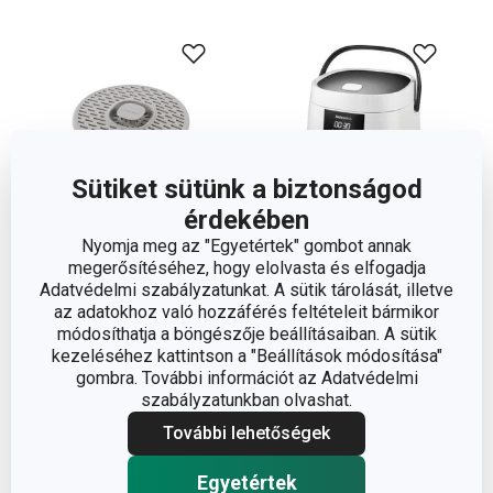
Sütiket sütünk a biztonságod
érdekében
Nyomja meg az "Egyetértek" gombot annak
Újdonság
Újdonság
Ingyen szállítás
megerősítéséhez, hogy elolvasta és elfogadja
PURO szilikon szűrő
GrandCHEF digitális
Adatvédelmi szabályzatunkat. A sütik tárolását, illetve
mosogatóba ø 11 cm
az adatokhoz való hozzáférés feltételeit bármikor
rizsfőző
módosíthatja a böngészője beállításaiban. A sütik
990 Ft
42 000 Ft
kezeléséhez kattintson a "Beállítások módosítása"
gombra. További információt az Adatvédelmi
Elérhető a webáruházban
Elérhető a webáruházban
szabályzatunkban olvashat.
12 márkaboltban elérhető
12 márkaboltban elérhető
További lehetőségek
Kosárba
Kosárba
Egyetértek