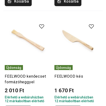
Kosárba
Kosárba
Újdonság
Újdonság
FEELWOOD kenőecset
FEELWOOD kés
formázóheggyel
2 010 Ft
1 670 Ft
Elérhető a webáruházban
Elérhető a webáruházban
12 márkaboltban elérhető
12 márkaboltban elérhető