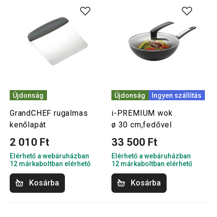
Újdonság
Újdonság
Ingyen szállítás
GrandCHEF rugalmas
i-PREMIUM wok
kenőlapát
ø 30 cm,fedővel
2 010 Ft
33 500 Ft
Elérhető a webáruházban
Elérhető a webáruházban
12 márkaboltban elérhető
12 márkaboltban elérhető
Kosárba
Kosárba