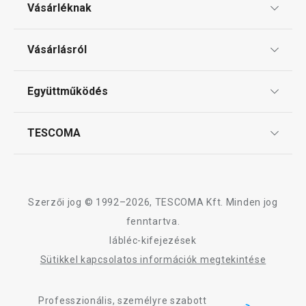
Vásárléknak
Ajándékutalványok
Vásárlásról
Tescoma klub
ÁSZF
Együttműködés
Gyakori kérdések
Szállítási díjak és fizetési módok
Affiliate program
TESCOMA
Reklamáció és termékvisszaküldés
Karrier
TESCOMA garancia és szerviz
Rólunk
Design
Szerzői jog © 1992–2026, TESCOMA Kft. Minden jog
Minőség
fenntartva.
lábléc-kifejezések
Blog
Sütikkel kapcsolatos információk megtekintése
Kapcsolat
Professzionális, személyre szabott
Adatkezelési Tájékoztató