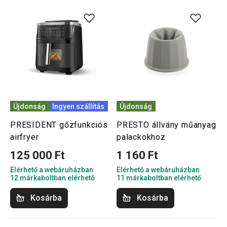
Újdonság
Ingyen szállítás
Újdonság
PRESIDENT gőzfunkciós
PRESTO állvány műanyag
airfryer
palackokhoz
125 000 Ft
1 160 Ft
Elérhető a webáruházban
Elérhető a webáruházban
12 márkaboltban elérhető
11 márkaboltban elérhető
Kosárba
Kosárba