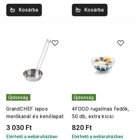
Kosárba
Kosárba
Újdonság
Újdonság
GrandCHEF lapos
4FOOD rugalmas fedők,
merőkanál és kenőlapát
50 db, extra kicsi
3 030 Ft
820 Ft
Elérhető a webáruházban
Elérhető a webáruházban