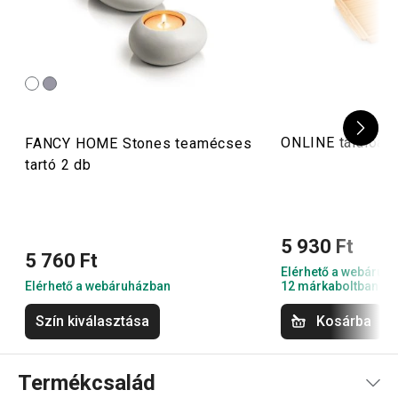
ONLINE tálalóalá
FANCY HOME Stones teamécses
tartó 2 db
5 930 Ft
5 760 Ft
Elérhető a webáruh
Elérhető a webáruházban
12 márkaboltban el
Szín kiválasztása
Kosárba
Termékcsalád