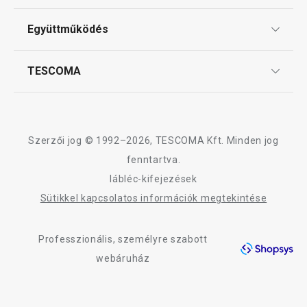
Tescoma klub
Kosárba
Szín kiválasztá
ÁSZF
Együttműködés
Gyakori kérdések
Szállítási díjak és fizetési módok
Affiliate program
TESCOMA
Reklamáció és termékvisszaküldés
A FANCY HOME Stones termékcsalád összes terméke
Karrier
TESCOMA garancia és szerviz
Rólunk
Design
Szerzői jog © 1992–2026, TESCOMA Kft. Minden jog
Minőség
fenntartva.
lábléc-kifejezések
Blog
Sütikkel kapcsolatos információk megtekintése
Kapcsolat
Professzionális, személyre szabott
Adatkezelési Tájékoztató
webáruház
Akadálymentességi nyilatkozat