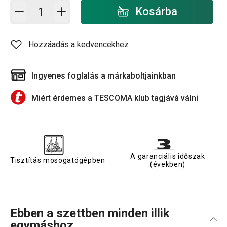
Kosárba - mennyiség
Kosárba
Hozzáadás a kedvencekhez
Ingyenes foglalás a márkaboltjainkban
Miért érdemes a TESCOMA klub tagjává válni
A garanciális időszak
Tisztítás mosogatógépben
(években)
Ebben a szettben minden illik
egymáshoz