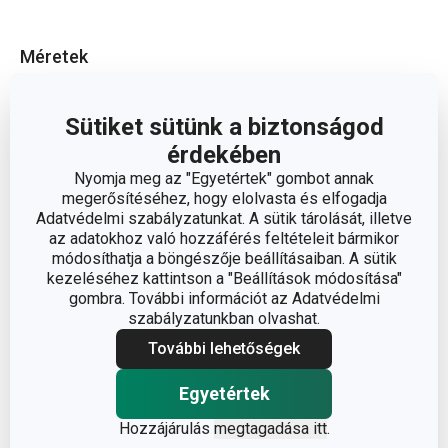
Méretek
A TERMÉK MAGASSÁGA (CM)
0.1
Sütiket sütünk a biztonságod
érdekében
A TERMÉK SZÉLESSÉGE (CM)
33
Nyomja meg az "Egyetértek" gombot annak
megerősítéséhez, hogy elolvasta és elfogadja
Adatvédelmi szabályzatunkat. A sütik tárolását, illetve
A TERMÉK HOSSZA (CM)
45
az adatokhoz való hozzáférés feltételeit bármikor
módosíthatja a böngészője beállításaiban. A sütik
kezeléséhez kattintson a "Beállítások módosítása"
Egyéb paraméterek
gombra. További információt az Adatvédelmi
szabályzatunkban olvashat.
műanyag, ásványi
További lehetőségek
ANYAG
részecskék
Egyetértek
étkezési alátét, asztalkendő
Hozzájárulás
megtagadása itt
.
BESOROLÁS
és egyéb alátétek