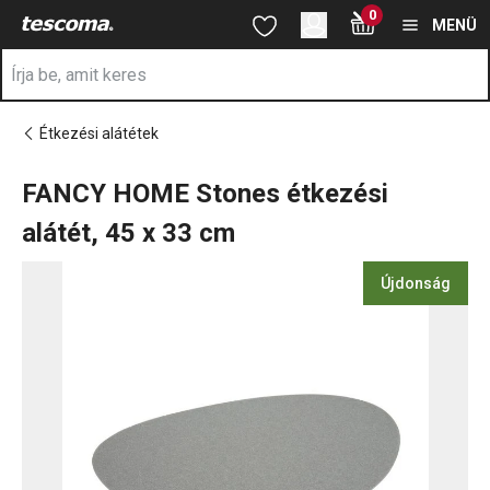
A FANCY HOME Stones étkezési alátét, 45 x 33 cm oldalon tart
0
Ugrás a fő tartalomhoz
Ugrás a navigációhoz
Ugrás a kereséshez
MENÜ
Étkezési alátétek
FANCY HOME Stones étkezési
alátét, 45 x 33 cm
Újdonság