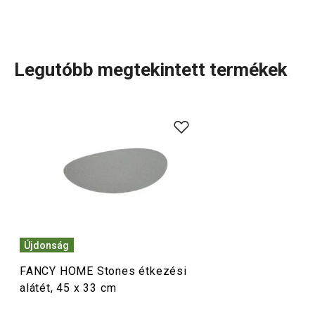
Legutóbb megtekintett termékek
A szépség az egyszerűségben rejlik. Ezt a mondást
formáltuk kézzelfoghatóvá a FANCY HOME Stones
termékcsalád darabjaiban. A kollekció kerámiából készült
lakásdekorációs
és
tálaláshoz
szánt kiegészítőket
tartalmaz, melyek finom formavilágát a lávakövek ihlették.
A termékeket minimalista, lekerekített vonalak jellemzik.
Újdonság
Italok
FANCY HOME Stones étkezési
alátét, 45 x 33 cm
Tálalás