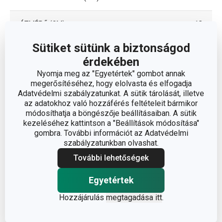
ÁTMÉRŐ (CM)
18
Sütiket sütünk a biztonságod
Egyéb paraméterek
érdekében
Nyomja meg az "Egyetértek" gombot annak
megerősítéséhez, hogy elolvasta és elfogadja
ANYAG
rozsdamentes acél
Adatvédelmi szabályzatunkat. A sütik tárolását, illetve
az adatokhoz való hozzáférés feltételeit bármikor
módosíthatja a böngészője beállításaiban. A sütik
tészta előkészítése és
BESOROLÁS
kezeléséhez kattintson a "Beállítások módosítása"
feldolgozása
gombra. További információt az Adatvédelmi
szabályzatunkban olvashat.
HŰTŐSZEKRÉNYBE
Igen
ALKALMAS
További lehetőségek
Egyetértek
MIKROHULLÁMÚ SÜTŐBE
Nem
ALKALMAS
Hozzájárulás
megtagadása itt
.
TERMÉKCSALÁD
GrandCHEF