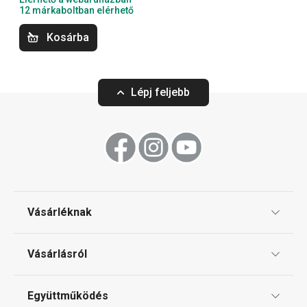
kiváló minőséget elérhető áron szeretnék élvezni.
12 márkaboltban elérhető
Kosárba
Konyhai eszközök
Lépj feljebb
Háztartási gépek
Főzés
Háztartás
Vásárléknak
Tálalás
Ajándékutalványok
Vásárlásról
Tescoma klub
Szeletelés
ÁSZF
Együttműködés
Gyakori kérdések