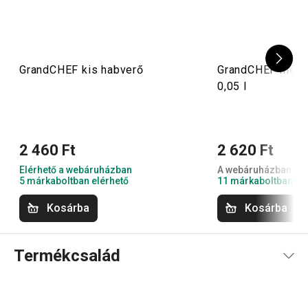
GrandCHEF kis habverő
GrandCHEF merők
0,05 l
2 460 Ft
2 620 Ft
Elérhető a webáruházban
A webáruházban nem
5 márkaboltban elérhető
11 márkaboltban el
Kosárba
Kosárba
Termékcsalád