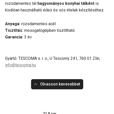
rozsdamentes tál
hagyományos konyhai tálként
is
kiválóan használható édes és sós ételek készítéséhez.
Anyaga:
rozsdamentes acél
Tisztítás:
mosogatógépben tisztítható
Garancia:
3 év
Gyártó: TESCOMA s. r. o., U Tescomy 241, 760 01 Zlín;
info@tescoma.hu
Olvasson kevesebbet