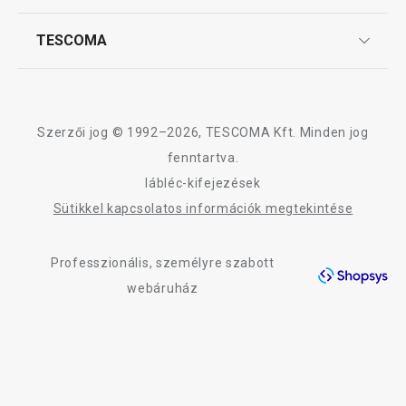
Szállítási díjak és fizetési módok
Sütés
Affiliate program
TESCOMA
Reklamáció és termékvisszaküldés
Karrier
TESCOMA garancia és szerviz
Rólunk
Italok
Design
Szerzői jog © 1992–2026, TESCOMA Kft. Minden jog
Kültéri tevékenységek
Minőség
fenntartva.
lábléc-kifejezések
Blog
Mosogatás és takarítás
Sütikkel kapcsolatos információk megtekintése
Kapcsolat
Professzionális, személyre szabott
Adatkezelési Tájékoztató
webáruház
Akadálymentességi nyilatkozat