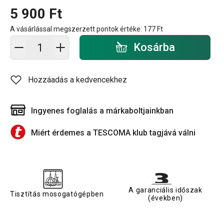
5 900 Ft
A vásárlással megszerzett pontok értéke:
177 Ft
Kosárba - mennyiség
Kosárba
Hozzáadás a kedvencekhez
Ingyenes foglalás a márkaboltjainkban
Miért érdemes a TESCOMA klub tagjává válni
A garanciális időszak
Tisztítás mosogatógépben
(években)