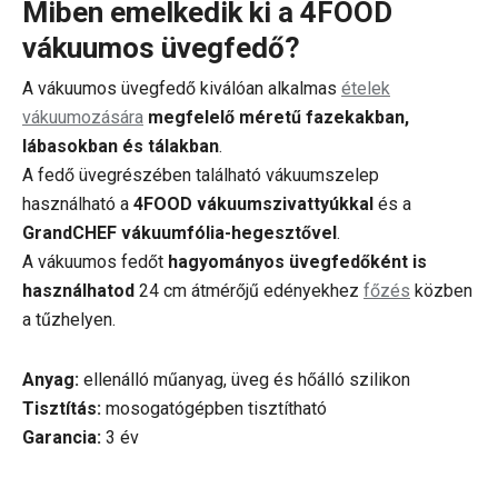
Miben emelkedik ki a 4FOOD
vákuumos üvegfedő?
A vákuumos üvegfedő kiválóan alkalmas
ételek
vákuumozására
megfelelő méretű fazekakban,
lábasokban és tálakban
.
A fedő üvegrészében található vákuumszelep
használható a
4FOOD vákuumszivattyúkkal
és a
GrandCHEF vákuumfólia-hegesztővel
.
A vákuumos fedőt
hagyományos üvegfedőként is
használhatod
24 cm átmérőjű edényekhez
főzés
közben
a tűzhelyen.
Anyag:
ellenálló műanyag, üveg és hőálló szilikon
Tisztítás:
mosogatógépben tisztítható
Garancia:
3 év