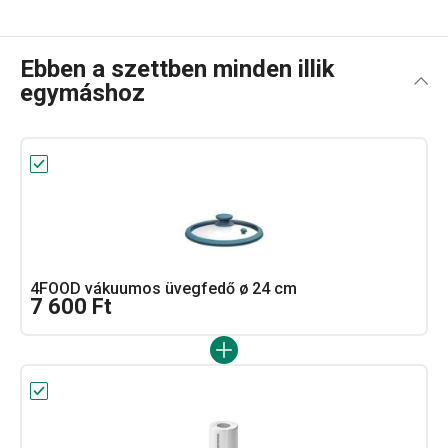
Ebben a szettben minden illik
egymáshoz
4FOOD vákuumos üvegfedő ø 24 cm
7 600 Ft