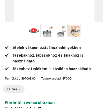
+ 2
ételek vákuumozásához edényekben
fazekakhoz, lábasokhoz és tálakhoz is
használható
főzéshez fedőként is kiválóan használható
Termékkód
897068.00
Termékcsalád:
4FOOD
Leírás
Elérhető a webáruházban