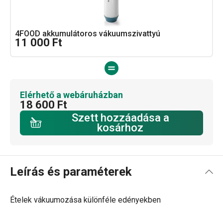
4FOOD akkumulátoros vákuumszivattyú
11 000 Ft
Elérhető a webáruházban
18 600 Ft
Szett hozzáadása a
kosárhoz
Leírás és paraméterek
Ételek vákuumozása különféle edényekben