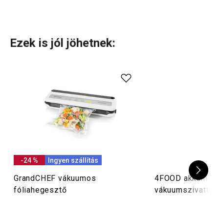
Ezek is jól jöhetnek:
-24 %
Ingyen szállítás
GrandCHEF vákuumos
4FOOD akkumulá
fóliahegesztő
vákuumszivattyú