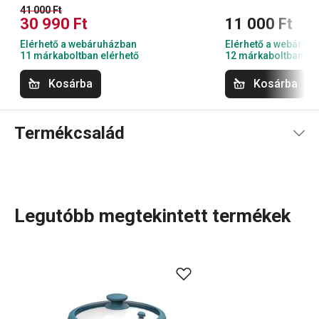
41 000 Ft
30 990 Ft
11 000 Ft
Elérhető a webáruházban
Elérhető a webáruh
11 márkaboltban elérhető
12 márkaboltban el
Kosárba
Kosárba
Termékcsalád
Legutóbb megtekintett termékek
Apró, de nélkülözhetetlen segítők. A 4FOOD termékcsalád
praktikus mindennapi eszközöket kínál, elsősorban
élelmiszerek tárolásához
. Ide tartoznak például az
ételtároló dobozok
, a
tároló zacskók
, a
kenyértartók
, az