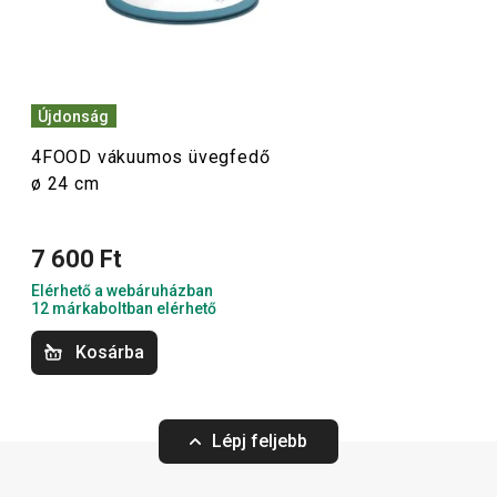
élelmiszer-fóliák és -zacskók
, a vákuumfóliák és -
zacskók, a rugalmas szilikontetők, valamint számos
további konyhai segédeszköz.
Újdonság
4FOOD vákuumos üvegfedő
Háztartás
ø 24 cm
Tálalás
7 600 Ft
Elérhető a webáruházban
Kültéri tevékenységek
12 márkaboltban elérhető
Kosárba
Háztartási gépek
Lépj feljebb
Konyhai eszközök