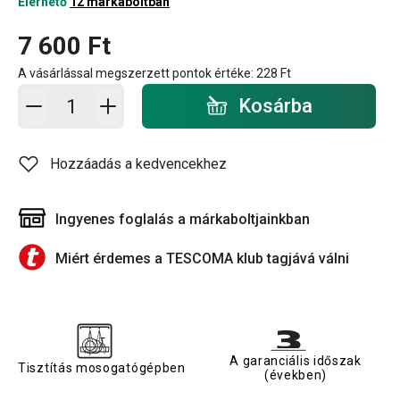
Elérhető
12 márkaboltban
7 600 Ft
A vásárlással megszerzett pontok értéke:
228 Ft
Kosárba - mennyiség
Kosárba
Hozzáadás a kedvencekhez
Ingyenes foglalás a márkaboltjainkban
Miért érdemes a TESCOMA klub tagjává válni
A garanciális időszak
Tisztítás mosogatógépben
(években)