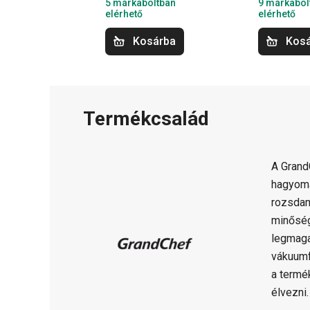
5 márkaboltban
9 márkabol
elérhető
elérhető
Kosárba
Kos
Termékcsalád
A Gran
hagyomá
rozsdam
minősé
legmaga
vákuumf
a termé
élvezni.