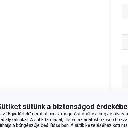
C
Sütiket sütünk a biztonságod érdekébe
z "Egyetértek" gombot annak megerősítéséhez, hogy elolvasta
bályzatunkat. A sütik tárolását, illetve az adatokhoz való hozzáf
hatja a böngészője beállításaiban. A sütik kezeléséhez kattints