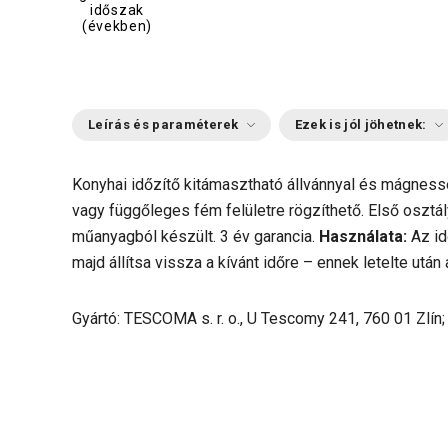
időszak
(években)
Leírás és paraméterek
Ezek is jól jöhetnek:
Konyhai időzítő kitámasztható állvánnyal és mágnessel
vagy függőleges fém felületre rögzíthető. Első osztá
műanyagból készült. 3 év garancia.
Használata:
Az id
majd állítsa vissza a kívánt időre – ennek letelte után
Gyártó: TESCOMA s. r. o., U Tescomy 241, 760 01 Zlín