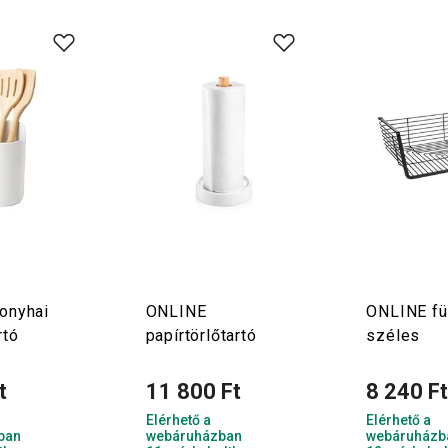
onyhai
ONLINE
ONLINE fü
rtó
papírtörlőtartó
széles
t
11 800 Ft
8 240 F
Elérhető a
Elérhető a
ban
webáruházban
webáruházb