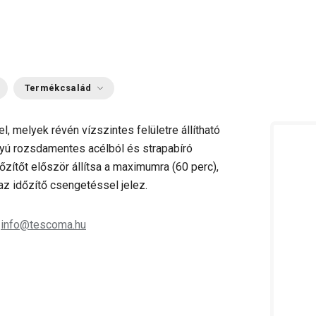
Termékcsalád
, melyek révén vízszintes felületre állítható
lyú rozsdamentes acélból és strapabíró
őzítőt először állítsa a maximumra (60 perc),
 az időzítő csengetéssel jelez.
;
info@tescoma.hu