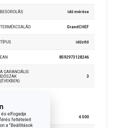
BESOROLÁS
idő mérése
TERMÉKCSALÁD
GrandCHEF
TÍPUS
időzítő
EAN
8592973128246
A GARANCIÁLIS
IDŐSZAK
3
(ÉVEKBEN)
somag
n
 és elfogadja
SZÉLESSÉG (CM)
4.500
érés feltételeit
on a "Beállítások