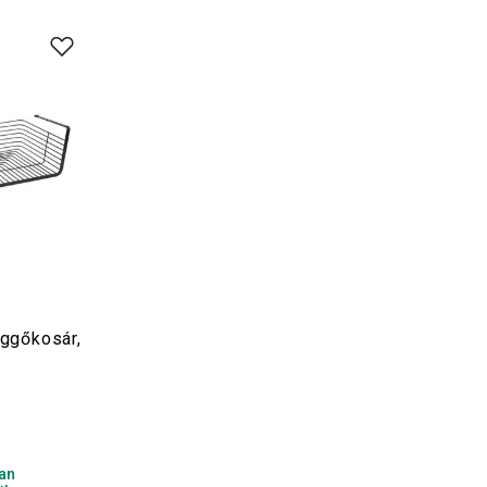
ggőkosár,
t
an