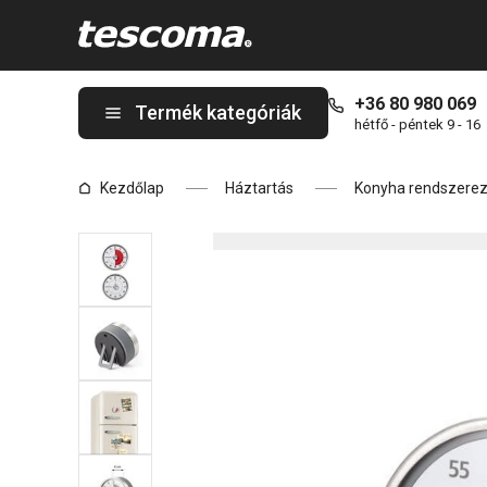
A GrandCHEF időzítő 60 perc oldalon tartózkodik
+36 80 980 069
Termék kategóriák
hétfő - péntek 9 - 16
Kezdőlap
Háztartás
Konyha rendszere