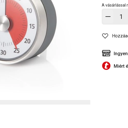
A vásárlással
Kosárb
Hozzáa
Ingyen
Miért 