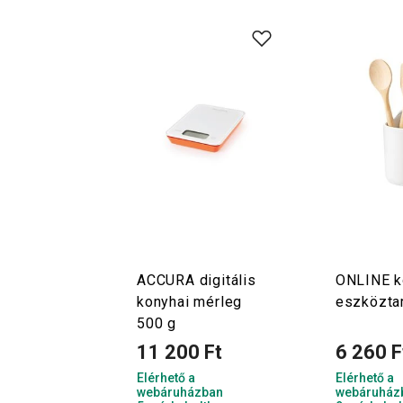
ACCURA digitális
ONLINE k
konyhai mérleg
eszközta
500 g
11 200 Ft
6 260 F
Elérhető a
Elérhető a
webáruházban
webáruház