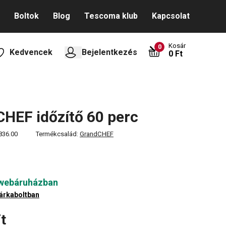
Boltok
Blog
Tescoma klub
Kapcsolat
Kosár
0
Kedvencek
Bejelentkezés
0 Ft
HEF időzítő 60 perc
836.00
Termékcsalád:
GrandCHEF
 webáruházban
árkaboltban
t