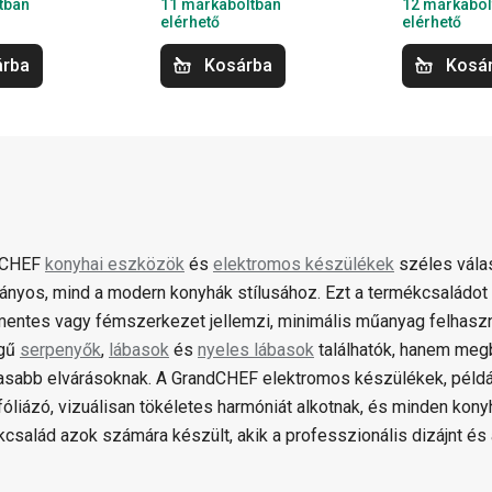
tban
11 márkaboltban
12 márkabol
elérhető
elérhető
árba
Kosárba
Kosá
dCHEF
konyhai eszközök
és
elektromos készülékek
széles válas
nyos, mind a modern konyhák stílusához. Ezt a termékcsaládot 
entes vagy fémszerkezet jellemzi, minimális műanyag felhaszn
gű
serpenyők
,
lábasok
és
nyeles lábasok
találhatók, hanem meg
sabb elvárásoknak. A GrandCHEF elektromos készülékek, például
óliázó, vizuálisan tökéletes harmóniát alkotnak, és minden kony
kcsalád azok számára készült, akik a professzionális dizájnt és