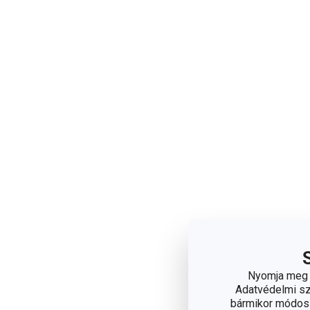
Nyomja meg a
Adatvédelmi sza
bármikor módosít