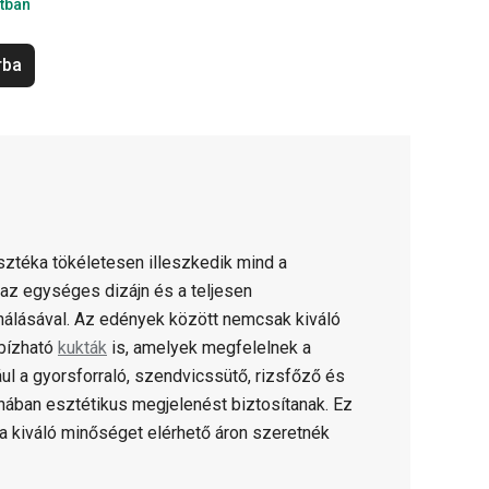
tban
rba
ztéka tökéletesen illeszkedik mind a
az egységes dizájn és a teljesen
álásával. Az edények között nemcsak kiváló
bízható
kukták
is, amelyek megfelelnek a
 a gyorsforraló, szendvicssütő, rizsfőző és
hában esztétikus megjelenést biztosítanak. Ez
 a kiváló minőséget elérhető áron szeretnék