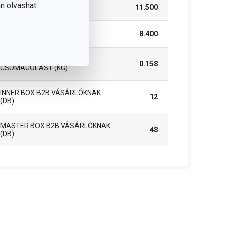
n olvashat.
MAGASSÁG (CM)
11.500
HOSSZÚSÁG (CM)
8.400
SÚLYA, BELEÉRTVE A
0.158
CSOMAGOLÁST (KG)
INNER BOX B2B VÁSÁRLÓKNAK
12
(DB)
MASTER BOX B2B VÁSÁRLÓKNAK
48
(DB)