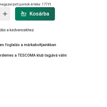
 megszerzett pontok értéke:
177 Ft
a - mennyiség
Kosárba
dás a kedvencekhez
es foglalás a márkaboltjainkban
érdemes a TESCOMA klub tagjává válni