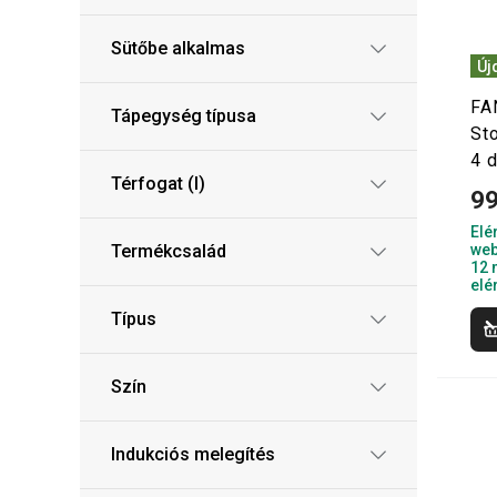
Sütőbe alkalmas
Új
FA
Tápegység típusa
Sto
4 
Térfogat (l)
99
Elé
Termékcsalád
web
12 
elé
Típus
Szín
Indukciós melegítés