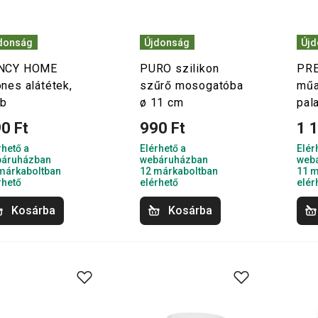
donság
Újdonság
Új
NCY HOME
PURO szilikon
PRE
nes alátétek,
szűrő mosogatóba
műa
db
ø 11 cm
pal
0 Ft
990 Ft
1 
rhető a
Elérhető a
Elér
áruházban
webáruházban
web
márkaboltban
12 márkaboltban
11 m
rhető
elérhető
elér
Kosárba
Kosárba