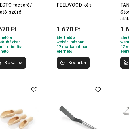
ESTO facsaró/
FEELWOOD kés
FA
tató szűrő
Sto
alá
670 Ft
1 670 Ft
1 
rhető a
Elérhető a
Elér
áruházban
webáruházban
web
márkaboltban
12 márkaboltban
12 m
rhető
elérhető
elér
Kosárba
Kosárba