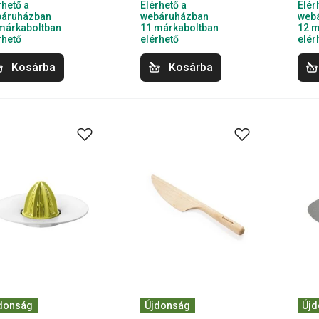
rhető a
Elérhető a
Elér
áruházban
webáruházban
web
márkaboltban
11 márkaboltban
12 m
rhető
elérhető
elér
Kosárba
Kosárba
donság
Újdonság
Új