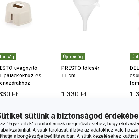
donság
Újdonság
Új
ESTO üvegnyitó
PRESTO tölcsér
DEL
T palackokhoz és
11 cm
cso
ronazárakhoz
for
330 Ft
1 330 Ft
1 
rhető a
Elérhető a
Elér
áruházban
webáruházban
web
márkaboltban
12 márkaboltban
12 m
Sütiket sütünk a biztonságod érdekébe
rhető
elérhető
elér
z "Egyetértek" gombot annak megerősítéséhez, hogy elolvasta
bályzatunkat. A sütik tárolását, illetve az adatokhoz való hozzáf
Kosárba
Kosárba
hatja a böngészője beállításaiban. A sütik kezeléséhez kattints