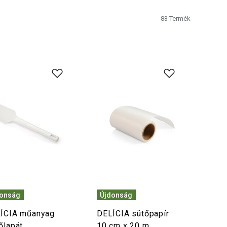
83
Termék
donság
Újdonság
ÍCIA műanyag
DELÍCIA sütőpapír
őlapát
10 cm x 20 m