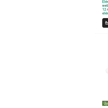
Elé
web
12 
elé
Új