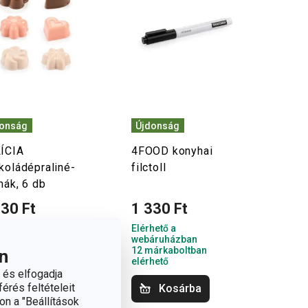
donság
Újdonság
ÍCIA
4FOOD konyhai
koládépraliné-
filctoll
mák, 6 db
330 Ft
1 330 Ft
hető a
Elérhető a
áruházban
webáruházban
árkaboltban
12 márkaboltban
n
hető
elérhető
 és elfogadja
érés feltételeit
Kosárba
Kosárba
on a "Beállítások