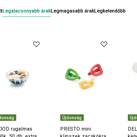
tt
Legalacsonyabb árak
Legmagasabb árak
Legkelendőbb
donság
Újdonság
Új
OOD rugalmas
PRESTO mini
DEL
ők, 50 db, extra
klipszek zacskókra,
ken