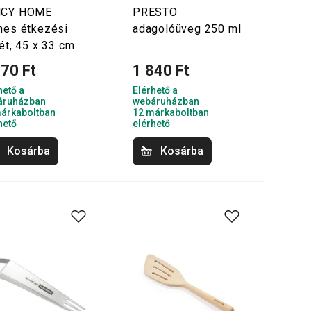
NCY HOME
PRESTO
nes étkezési
adagolóüveg 250 ml
tét, 45 x 33 cm
670 Ft
1 840 Ft
hető a
Elérhető a
áruházban
webáruházban
árkaboltban
12 márkaboltban
hető
elérhető
Kosárba
Kosárba