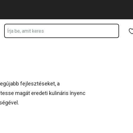
Ugrás a fő tartalomhoz
Ugrás a navigációhoz
Ugrás a kereséshez
gújabb fejlesztéseket, a
tesse magát eredeti kulináris ínyenc
ségével.