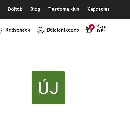
Boltok
Blog
Tescoma klub
Kapcsolat
Kosár
0
Kedvencek
Bejelentkezés
0 Ft