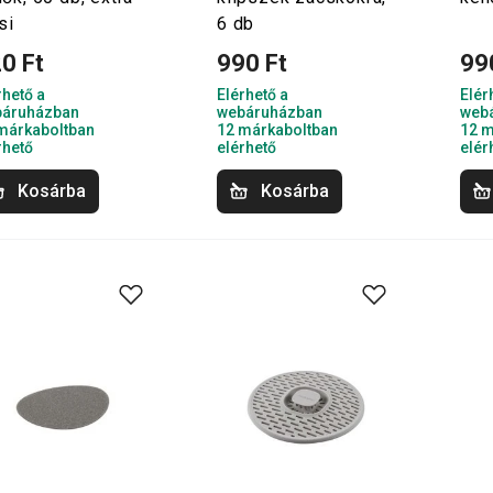
si
6 db
0 Ft
990 Ft
99
rhető a
Elérhető a
Elér
áruházban
webáruházban
web
márkaboltban
12 márkaboltban
12 m
rhető
elérhető
elér
Kosárba
Kosárba