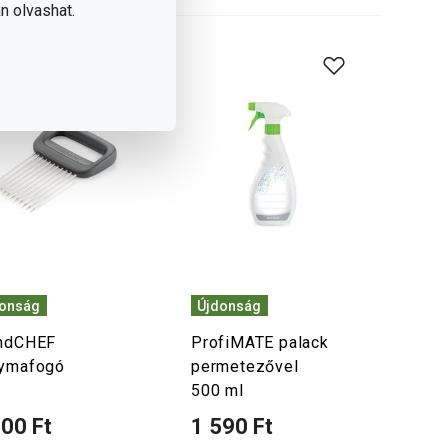
n olvashat.
donság
Újdonság
ndCHEF
ProfiMATE palack
ymafogó
permetezővel
500 ml
500 Ft
1 590 Ft