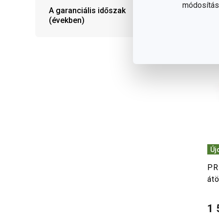
módosítása
A garanciális időszak
(években)
Új
PR
át
1 