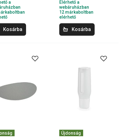
hető a
Elérhető a
áruházban
webáruházban
árkaboltban
12 márkaboltban
hető
elérhető
Kosárba
Kosárba
donság
Újdonság