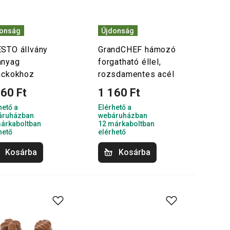
donság
Újdonság
STO állvány
GrandCHEF hámozó
nyag
forgatható éllel,
ackokhoz
rozsdamentes acél
160 Ft
1 160 Ft
hető a
Elérhető a
áruházban
webáruházban
árkaboltban
12 márkaboltban
hető
elérhető
Kosárba
Kosárba