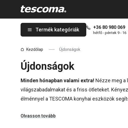
A Újdonságok oldalon tartózkodik
+36 80 980 069
Termék kategóriák
hétfő - péntek 9 - 16
Kezdőlap
Újdonságok
Újdonságok
Minden hónapban valami extra!
Nézze meg a le
világszabadalmakat és a friss ötleteket. Kényez
élménnyel a TESCOMA konyhai eszközök segít
Olvasson tovább