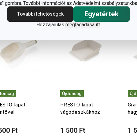
" gombra. További információt az Adatvédelmi szabályzatunkba
Egyetértek
További lehetőségek
Hozzájárulás
megtagadása itt
.
donság
Újdonság
Új
ESTO lapát
PRESTO lapát
Gra
öntővel
vágódeszkákhoz
hag
500 Ft
1 500 Ft
1 