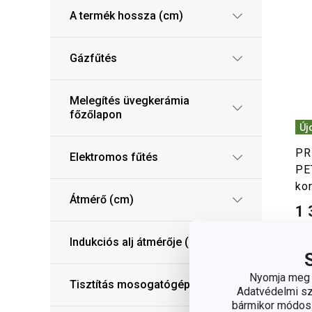
A termék hossza (cm)
Gázfűtés
Melegítés üvegkerámia
főzőlapon
Új
PR
Elektromos fűtés
PE
ko
Átmérő (cm)
1 
Elé
Indukciós alj átmérője (cm)
web
12 
elé
Nyomja meg a
Tisztítás mosogatógépben
Adatvédelmi sza
bármikor módosít