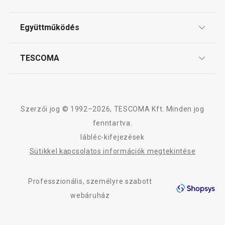
Tescoma klub
ÁSZF
Együttműködés
Gyakori kérdések
Szállítási díjak és fizetési módok
Affiliate program
TESCOMA
Reklamáció és termékvisszaküldés
Karrier
TESCOMA garancia és szerviz
Rólunk
Design
Szerzői jog © 1992–2026, TESCOMA Kft. Minden jog
Minőség
fenntartva.
lábléc-kifejezések
Blog
Sütikkel kapcsolatos információk megtekintése
Kapcsolat
Professzionális, személyre szabott
Adatkezelési Tájékoztató
webáruház
Akadálymentességi nyilatkozat