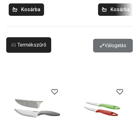
Kosárba
Kosárba
Termékszűrő
Válogatás