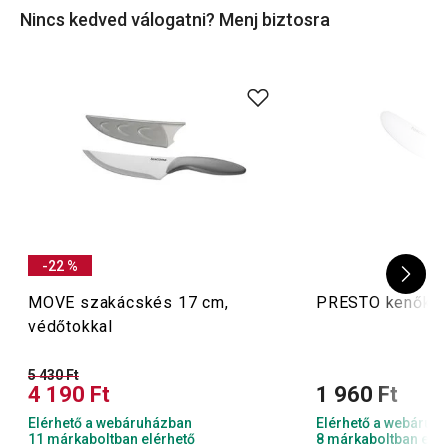
Nincs kedved válogatni? Menj biztosra
-22 %
MOVE szakácskés 17 cm,
PRESTO kenőkés
védőtokkal
5 430 Ft
4 190 Ft
1 960 Ft
Elérhető a webáruházban
Elérhető a webáruh
11 márkaboltban elérhető
8 márkaboltban elér