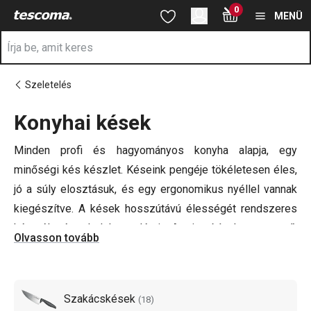
A Kések oldalon tartózkodik
0
Ugrás a fő tartalomhoz
Ugrás a navigációhoz
Ugrás a kereséshez
MENÜ
Szeletelés
Konyhai kések
a
Minden profi és hagyományos konyha alapja, egy
minőségi kés készlet. Késeink pengéje tökéletesen éles,
jó a súly elosztásuk, és egy ergonomikus nyéllel vannak
kiegészítve. A kések hosszútávú élességét rendszeres
kés élezéssel lehet elérni. A tisztításuk egyszerű,
Olvasson tovább
mosogatógépbe is alkalmasak.
Kínálatunkban találhatsz
szakácskéseket
, az örök
Szakácskések
(
18
)
kedvenc
japán késeket
,
kenyérvágó késeket
,
sajt késeket