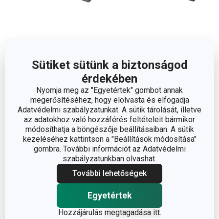
Sütiket sütünk a biztonságod
SONIC univerzális kés
SONIC szeletelőkés
12 cm
18 cm
érdekében
Nyomja meg az "Egyetértek" gombot annak
1 800 Ft
2 950 Ft
megerősítéséhez, hogy elolvasta és elfogadja
Elérhető a webáruházban
Elérhető a webáruházban
Adatvédelmi szabályzatunkat. A sütik tárolását, illetve
9 márkaboltban elérhető
6 márkaboltban elérhető
az adatokhoz való hozzáférés feltételeit bármikor
módosíthatja a böngészője beállításaiban. A sütik
Kosárba
Kosárba
kezeléséhez kattintson a "Beállítások módosítása"
gombra. További információt az Adatvédelmi
szabályzatunkban olvashat.
További lehetőségek
Egyetértek
Hozzájárulás
megtagadása itt
.