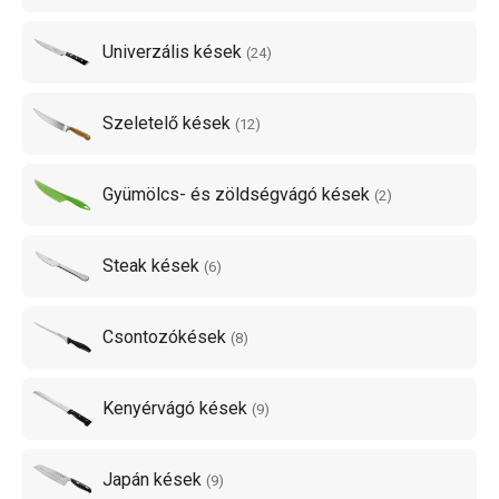
vagy
zöldségvágó késeket
. Tedd egyszerűbbé a főzést a
Univerzális kések
TESCOMA késekkel!
(
24
)
A
FEELWOOD kések
nyele edzett kőrisfából készül, és a
Szeletelő kések
(
12
)
masszív pengéjük pedig első osztályú japán „V” profilú
rozsdamentes acélból. Egyből beleszeretsz a kés
Gyümölcs- és zöldségvágó kések
(
2
)
átdolgozott formájába, a kényelmes fogásába és a könnyű
használatába. Ezek a kések biztosan nemfognak a fiók
Steak kések
(
6
)
aljában elfeledésre kerülni. A FEELWOOD kések 8
méretben és formában elérhetőek.
Csontozókések
(
8
)
Kenyérvágó kések
(
9
)
Japán kések
(
9
)