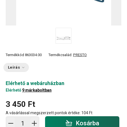
Termékkód
863034.00
Termékcsalád:
PRESTO
Leírás
Elérhető a webáruházban
Elérhető
9 márkaboltban
3 450 Ft
A vásárlással megszerzett pontok értéke:
104 Ft
Kosárba - mennyiség
Kosárba