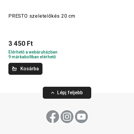
szakácsoknak is.
PRESTO szeletelőkés 20 cm
Konyhai eszközök
3 450 Ft
Főzés
Elérhető a webáruházban
9 márkaboltban elérhető
Italok
Kosárba
Háztartás
Lépj feljebb
Szeletelés
Tálalás