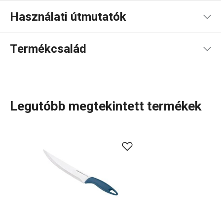
Használati útmutatók
Használati útmutató és biztonsági információk
Termékcsalád
Legutóbb megtekintett termékek
A rendkívül sok tagot számláló PRESTO termékcsaládba
olyan alapvető, praktikus
konyhai eszközök
tartoznak,
amelyeket minőségi anyagokból készítünk és mégis
megfizethetők. A PRESTO eszközök közt
hámozókat
,
palacknyitókat
,
merőkanalakat
,
szűrőket
,
késeket
és sok
más konyhai felszerelést találsz. A PRESTO konyhai
eszközök megkönnyítik a munkát a tapasztalt és a kezdő