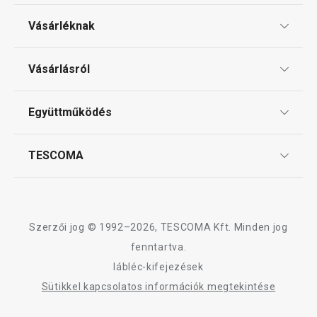
Sütés
Vásárléknak
Ajándékutalványok
Mosogatás és takarítás
Vásárlásról
Tescoma klub
ÁSZF
Együttműködés
Gyakori kérdések
Szállítási díjak és fizetési módok
Affiliate program
TESCOMA
Reklamáció és termékvisszaküldés
Karrier
TESCOMA garancia és szerviz
Rólunk
Design
Szerzői jog © 1992–2026, TESCOMA Kft. Minden jog
Minőség
fenntartva.
Újdonság
Ingyen 
lábléc-kifejezések
Blog
PRESTO cseresznye- és
i-PRESTO kétold
Sütikkel kapcsolatos információk megtekintése
olivamagozó
ø 26 cm
Kapcsolat