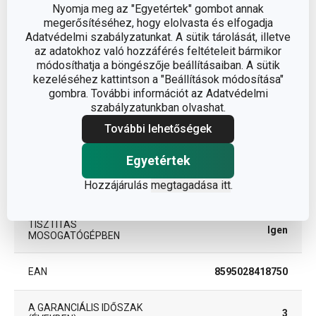
Nyomja meg az "Egyetértek" gombot annak
megerősítéséhez, hogy elolvasta és elfogadja
műanyag,
ANYAG
Adatvédelmi szabályzatunkat. A sütik tárolását, illetve
rozsdamentes acél
az adatokhoz való hozzáférés feltételeit bármikor
módosíthatja a böngészője beállításaiban. A sütik
BESOROLÁS
kések
kezeléséhez kattintson a "Beállítások módosítása"
gombra. További információt az Adatvédelmi
szabályzatunkban olvashat.
TERMÉKCSALÁD
PRESTO
További lehetőségek
TÍPUS
szeletelő kés
Egyetértek
Hozzájárulás
megtagadása itt
.
SZÍN
kék
TISZTÍTÁS
Igen
MOSOGATÓGÉPBEN
EAN
8595028418750
A GARANCIÁLIS IDŐSZAK
3