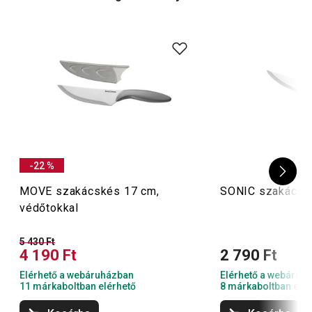
hintakések
és a
pizzavágók
megkönnyítik a szeletelést.
-22 %
MOVE szakácskés 17 cm,
SONIC szakácsk
védőtokkal
5 430 Ft
4 190 Ft
2 790 Ft
Elérhető a webáruházban
Elérhető a webáruh
11 márkaboltban elérhető
8 márkaboltban elér