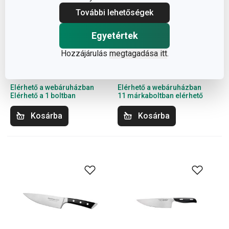
További lehetőségek
Egyetértek
PRECIOSO szakácskés
AZZA szakácskés 16 cm
Hozzájárulás
megtagadása itt
.
18 cm
5 600 Ft
12 800 Ft
Elérhető a webáruházban
Elérhető a webáruházban
Elérhető a 1 boltban
11 márkaboltban elérhető
Kosárba
Kosárba