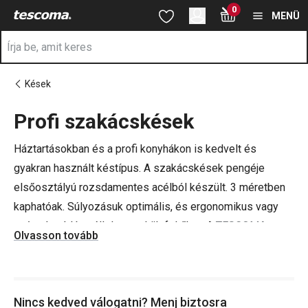
A Szakácskések oldalon tartózkodik
0
Ugrás a fő tartalomhoz
Ugrás a navigációhoz
Ugrás a kereséshez
MENÜ
Kések
Profi szakácskések
a
Háztartásokban és a profi konyhákon is kedvelt és
gyakran használt késtípus. A szakácskések pengéje
elsőosztályú rozsdamentes acélból készült. 3 méretben
kaphatóak. Súlyozásuk optimális, és ergonomikus vagy
csúszásgátló nyéllel szereltük fel őket. A
TESCOMA
Olvasson tovább
szakácskések egyszerűen tisztíthatóak, hiszen
mosogatógépben is moshatóak.
Nincs kedved válogatni? Menj biztosra
Tippünk: További hasznos eszközeink, például a