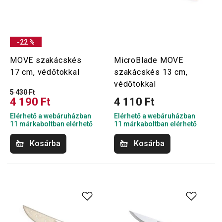
-22 %
MOVE szakácskés
MicroBlade MOVE
17 cm, védőtokkal
szakácskés 13 cm,
védőtokkal
5 430 Ft
4 190 Ft
4 110 Ft
Elérhető a webáruházban
Elérhető a webáruházban
11 márkaboltban elérhető
11 márkaboltban elérhető
Kosárba
Kosárba