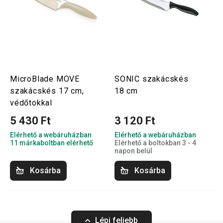
MicroBlade MOVE
SONIC szakácskés
szakácskés 17 cm,
18 cm
védőtokkal
5 430 Ft
3 120 Ft
Elérhető a webáruházban
Elérhető a webáruházban
11 márkaboltban elérhető
Elérhető a boltokban 3 - 4
napon belül
Kosárba
Kosárba
Lépj feljebb