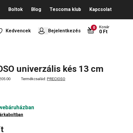
Boltok
Blog
Tescoma klub
Kapcsolat
Kosár
0
Kedvencek
Bejelentkezés
0 Ft
SO univerzális kés 13 cm
205.00
Termékcsalád:
PRECIOSO
 webáruházban
árkaboltban
t