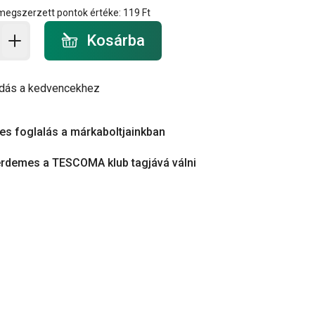
 megszerzett pontok értéke:
119 Ft
a - mennyiség
Kosárba
dás a kedvencekhez
es foglalás a márkaboltjainkban
érdemes a TESCOMA klub tagjává válni