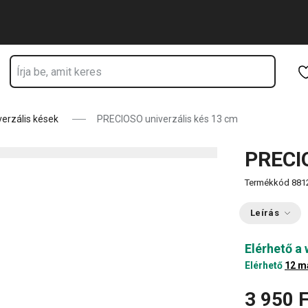
Ugrás a fő tartalomhoz
Ugrás a navigációhoz
Ugrás a kereséshez
verzális kések
PRECIOSO univerzális kés 13 cm
PRECIO
Termékkód
881
Leírás
Elérhető a
Elérhető
12 m
3 950 F