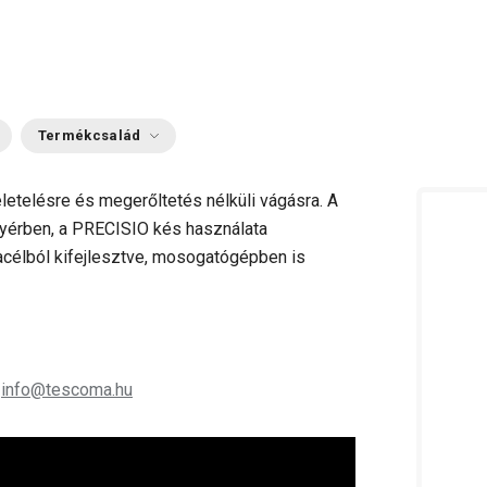
Termékcsalád
zeletelésre és megerőltetés nélküli vágásra. A
yérben, a PRECISIO kés használata
célból kifejlesztve, mosogatógépben is
;
info@tescoma.hu