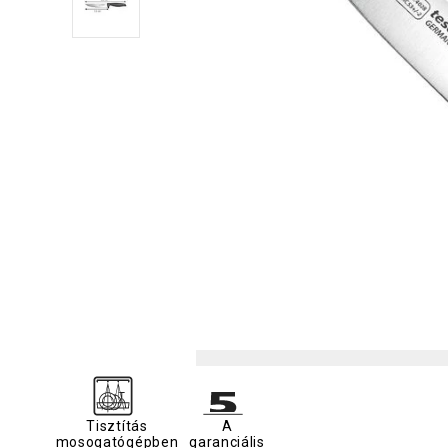
Tisztítás
A
mosogatógépben
garanciális