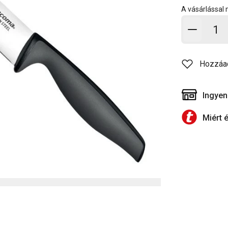
A vásárlással
Kosárb
Hozzáa
Ingyen
Miért 