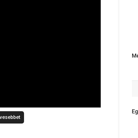
Mé
Eg
vesebbet