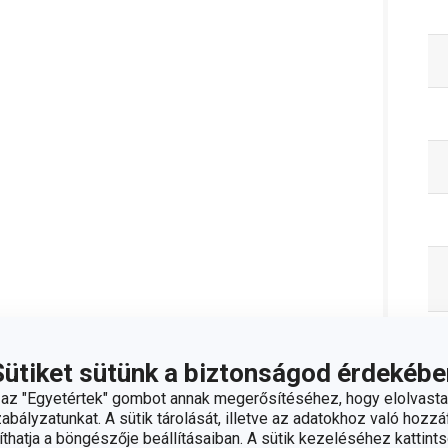
Sütiket sütünk a biztonságod érdekébe
z "Egyetértek" gombot annak megerősítéséhez, hogy elolvasta
bályzatunkat. A sütik tárolását, illetve az adatokhoz való hozzáf
hatja a böngészője beállításaiban. A sütik kezeléséhez kattints