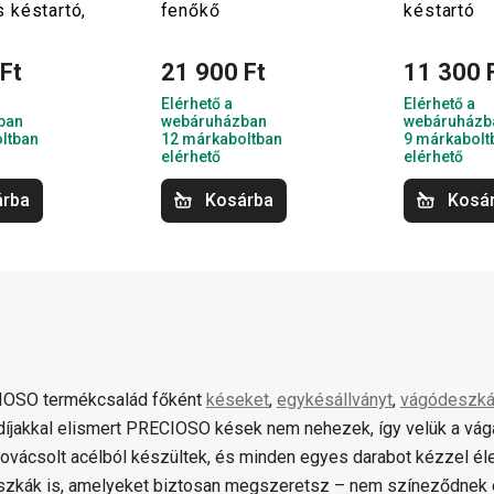
 késtartó,
fenőkő
késtartó
Ft
21 900 Ft
11 300 
Elérhető a
Elérhető a
ban
webáruházban
webáruházb
ltban
12 márkaboltban
9 márkabolt
elérhető
elérhető
árba
Kosárba
Kosá
IOSO termékcsalád főként
késeket
,
egykésállványt
,
vágódeszká
díjakkal elismert PRECIOSO kések nem nehezek, így velük a v
ovácsolt acélból készültek, és minden egyes darabot kézzel éle
zkák is, amelyeket biztosan megszeretsz – nem színeződnek el