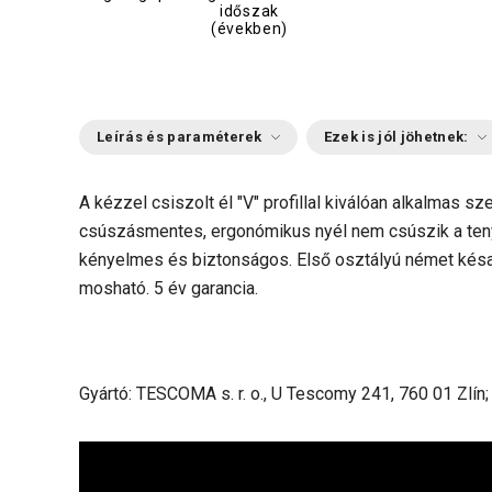
időszak
(években)
Leírás és paraméterek
Ezek is jól jöhetnek:
A kézzel csiszolt él "V" profillal kiválóan alkalmas s
csúszásmentes, ergonómikus nyél nem csúszik a ten
kényelmes és biztonságos. Első osztályú német késa
mosható. 5 év garancia.
Gyártó: TESCOMA s. r. o., U Tescomy 241, 760 01 Zlín