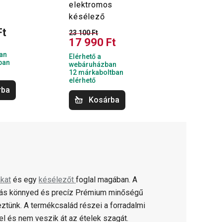
elektromos
késélező
Ft
23 100 Ft
17 990 Ft
an
Elérhető a
ban
webáruházban
12 márkaboltban
elérhető
rba
Kosárba
kat
és egy
késélezőt
foglal magában. A
ágás könnyed és precíz Prémium minőségű
ztünk. A termékcsalád részei a forradalmi
 és nem veszik át az ételek szagát.