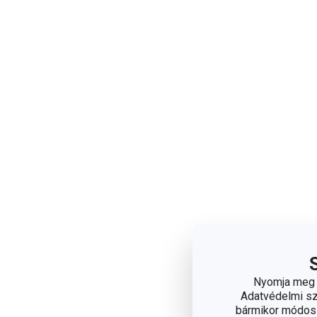
Nyomja meg a
Adatvédelmi sza
bármikor módosít