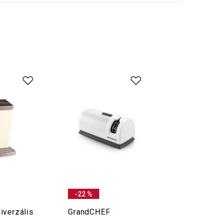
-22 %
iverzális
GrandCHEF