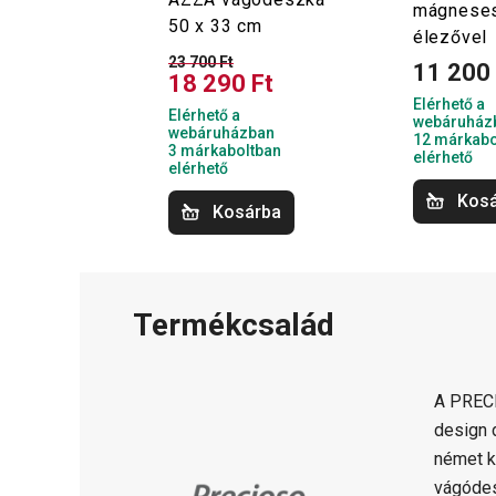
mágneses
50 x 33 cm
élezővel
23 700 Ft
11 200 
18 290 Ft
Elérhető a
Elérhető a
webáruház
webáruházban
12 márkabo
3 márkaboltban
elérhető
elérhető
Kos
Kosárba
Termékcsalád
A PREC
design 
német k
vágódes