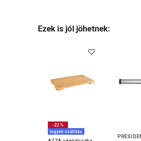
Ezek is jól jöhetnek:
-22 %
Ingyen szállítás
PRESIDE
AZZA vágódeszka