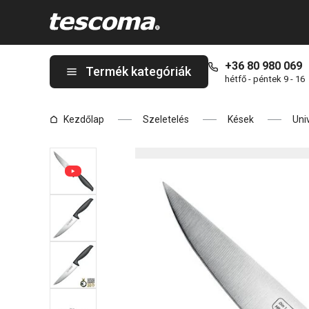
A PRECIOSO univerzális kés 13 cm oldalon tartózkodik
+36 80 980 069
Termék kategóriák
hétfő - péntek 9 - 16
Kezdőlap
Szeletelés
Kések
Uni