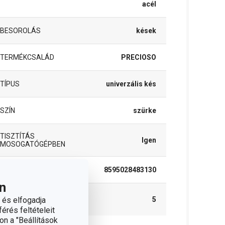
acél
BESOROLÁS
kések
TERMÉKCSALÁD
PRECIOSO
TÍPUS
univerzális kés
SZÍN
szürke
TISZTÍTÁS
Igen
MOSOGATÓGÉPBEN
EAN
8595028483130
n
A GARANCIÁLIS
 és elfogadja
5
IDŐSZAK (ÉVEKBEN)
érés feltételeit
on a "Beállítások