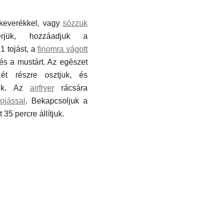
rkeverékkel, vagy
sózzuk
erjük, hozzáadjuk a
, 1 tojást, a
finomra vágott
s a mustárt. Az egészet
ét részre osztjuk, és
unk. Az
airfryer
rácsára
ojással
. Bekapcsoljuk a
 35 percre állítjuk.