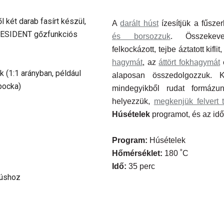
két darab fasírt készül,
A
darált húst
ízesítjük a fűsze
RESIDENT gőzfunkciós
és borsozzuk
. Összekev
felkockázott, tejbe áztatott kiflit
hagymát
, az
áttört fokhagymát
é
k (1:1 arányban, például
alaposan összedolgozzuk. K
pocka)
mindegyikből rudat formáz
helyezzük,
megkenjük felvert t
Húsételek
programot, és az időt
Program:
Húsételek
Hőmérséklet:
180 ˚C
Idő:
35 perc
húshoz