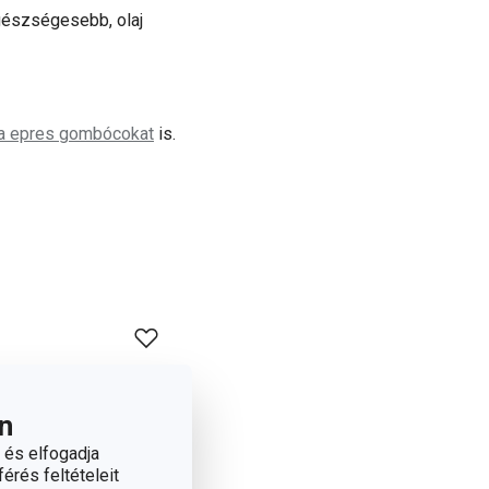
egészségesebb, olaj
a epres gombócokat
is.
n
 és elfogadja
érés feltételeit