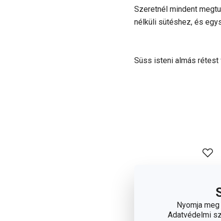
Szeretnél mindent megtud
nélküli sütéshez, és egy
Süss isteni almás rétest
Nyomja meg a
Adatvédelmi sza