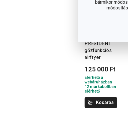
bármikor módosít
módosítása
Újdonság
Ingyen szállítás
PRESIDENT
gőzfunkciós
airfryer
125 000 Ft
Elérhető a
webáruházban
12 márkaboltban
elérhető
Kosárba