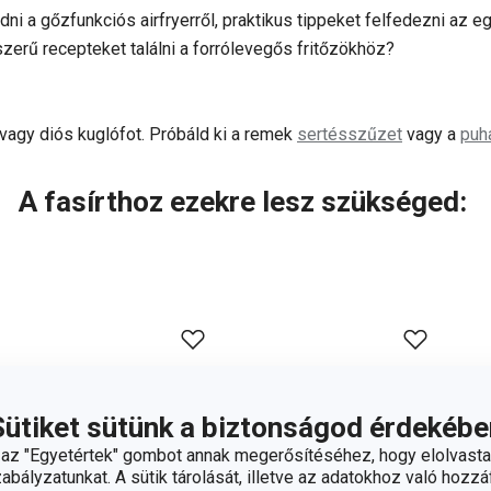
ni a gőzfunkciós airfryerről, praktikus tippeket felfedezni az 
szerű recepteket találni a forrólevegős fritőzökhöz?
 vagy diós kuglófot. Próbáld ki a remek
sertésszűzet
vagy a
puh
A fasírthoz ezekre lesz szükséged:
Sütiket sütünk a biztonságod érdekébe
z "Egyetértek" gombot annak megerősítéséhez, hogy elolvasta
bályzatunkat. A sütik tárolását, illetve az adatokhoz való hozzáf