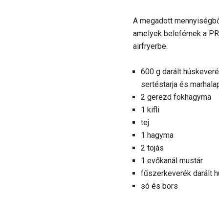
A megadott mennyiségből 
amelyek beleférnek a P
airfryerbe.​​​​​​​
600 g darált húskeveré
sertéstarja és marhala
2 gerezd fokhagyma
1 kifli
tej
1 hagyma
2 tojás
1 evőkanál mustár
fűszerkeverék darált 
só és bors