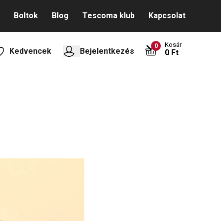
Boltok
Blog
Tescoma klub
Kapcsolat
Kosár
0
Kedvencek
Bejelentkezés
0 Ft