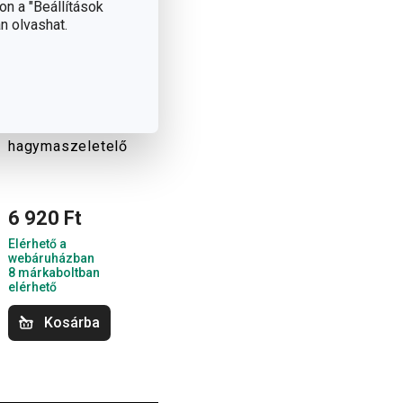
on a "Beállítások
n olvashat.
HANDY
hagymaszeletelő
6 920 Ft
Elérhető a
webáruházban
8 márkaboltban
elérhető
Kosárba