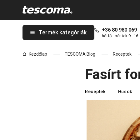
A Fasírt forrólevegős fritőzben oldalon tartózkodik
+36 80 980 069
Termék kategóriák
hétfő - péntek 9 - 16
Kezdőlap
TESCOMA Blog
Receptek
Fasírt f
Receptek
Húsok