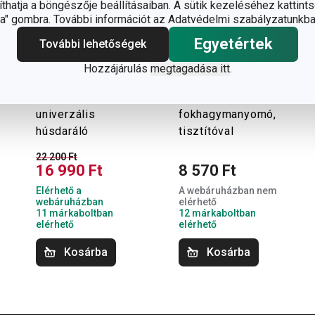
hatja a böngészője beállításaiban. A sütik kezeléséhez kattints
" gombra. További információt az Adatvédelmi szabályzatunkba
Egyetértek
További lehetőségek
Hozzájárulás
megtagadása itt
.
-23 %
HANDY
PRESIDENT
univerzális
fokhagymanyomó,
húsdaráló
tisztítóval
22 200 Ft
16 990 Ft
8 570 Ft
Elérhető a
A webáruházban nem
webáruházban
elérhető
11 márkaboltban
12 márkaboltban
elérhető
elérhető
Kosárba
Kosárba