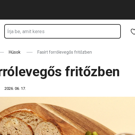
Ugrás a fő tartalomhoz
Ugrás a navigációhoz
Ugrás a kereséshez
Húsok
Fasírt forrólevegős fritőzben
orrólevegős fritőzben
2026. 06. 17.