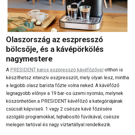
Olaszország az eszpresszó
bölcsője, és a kávépörkölés
nagymestere
A
PRESIDENT karos eszpresszó kávéfőzővel
otthon is
készíthetsz intenzív eszpresszót, mely olyan lesz, mintha
a legjobb olasz barista főzte volna neked. A kávéfőző
legnagyobb előnye a 19 bar-os üzemi nyomás, melynek
köszönhetően a PRESIDENT kávéfőző a kategóriájának
csúcsát képviseli. 1 vagy 2 csésze kávé főzésére
szolgáló programokkal, tejhabosító fúvókával, csésze
melegen tartóval és nagy víztartállyal rendelkezik.