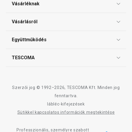
Vásárléknak
Ajándékutalványok
Vásárlásról
Tescoma klub
ÁSZF
Együttműködés
Gyakori kérdések
Szállítási díjak és fizetési módok
Affiliate program
TESCOMA
Reklamáció és termékvisszaküldés
Karrier
TESCOMA garancia és szerviz
Rólunk
Design
Szerzői jog © 1992–2026, TESCOMA Kft. Minden jog
Minőség
fenntartva.
lábléc-kifejezések
Blog
Sütikkel kapcsolatos információk megtekintése
Kapcsolat
Professzionális, személyre szabott
Adatkezelési Tájékoztató