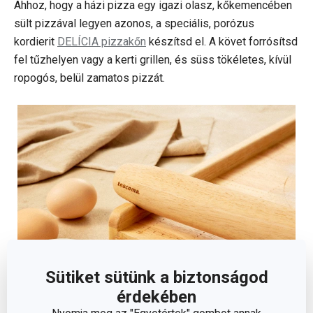
Ahhoz, hogy a házi pizza egy igazi olasz, kőkemencében
sült pizzával legyen azonos, a speciális, porózus
kordierit
DELÍCIA pizzakőn
készítsd el. A követ forrósítsd
fel tűzhelyen vagy a kerti grillen, és süss tökéletes, kívül
ropogós, belül zamatos pizzát.
Sütiket sütünk a biztonságod
érdekében