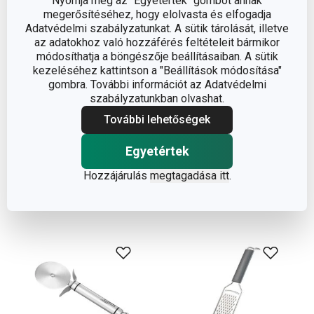
Nyomja meg az "Egyetértek" gombot annak
megerősítéséhez, hogy elolvasta és elfogadja
Adatvédelmi szabályzatunkat. A sütik tárolását, illetve
Ezzel a sodrófával csodákra leszel képes! A
DELÍCIA
az adatokhoz való hozzáférés feltételeit bármikor
pizza sodrófa
egy masszív tömbből áll, és brazil
módosíthatja a böngészője beállításaiban. A sütik
kutyatejfából készül. Formájának köszönhetően a nyomás
kezeléséhez kattintson a "Beállítások módosítása"
egyenletesen oszlik el a tészta tejes felületén, így nem
gombra. További információt az Adatvédelmi
szabályzatunkban olvashat.
fognak mélyedések keletkezni rajta. A sodrófa
További lehetőségek
segítségével a tésztát érzésre tudod kinyújtani.
Használhatod további más sütemények készítésére is.
Egyetértek
Ezek is jól fognak jönni:
Hozzájárulás
megtagadása itt
.