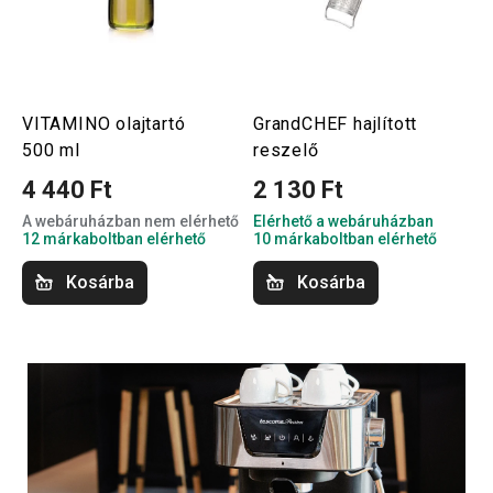
VITAMINO olajtartó
GrandCHEF hajlított
500 ml
reszelő
4 440 Ft
2 130 Ft
A webáruházban nem elérhető
Elérhető a webáruházban
12 márkaboltban elérhető
10 márkaboltban elérhető
Kosárba
Kosárba