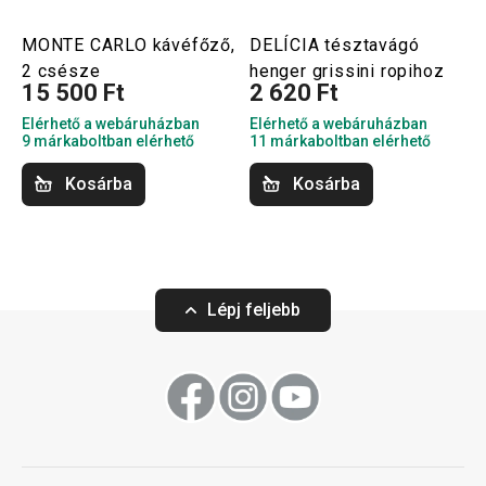
MONTE CARLO kávéfőző,
DELÍCIA tésztavágó
2 csésze
henger grissini ropihoz
15 500 Ft
2 620 Ft
Elérhető a webáruházban
Elérhető a webáruházban
9 márkaboltban elérhető
11 márkaboltban elérhető
Kosárba
Kosárba
Lépj feljebb