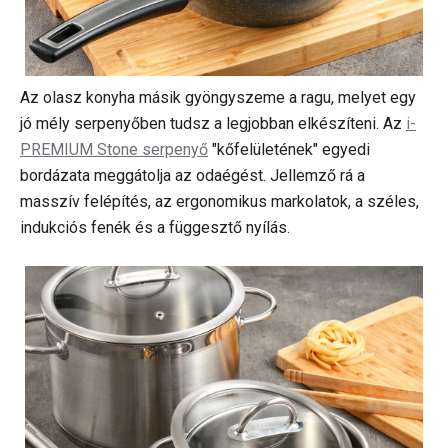
Az olasz konyha másik gyöngyszeme a ragu, melyet egy
jó mély serpenyőben tudsz a legjobban elkészíteni. Az
i-
PREMIUM Stone serpenyő
"kőfelületének" egyedi
bordázata meggátolja az odaégést. Jellemző rá a
masszív felépítés, az ergonomikus markolatok, a széles,
indukciós fenék és a függesztő nyílás.