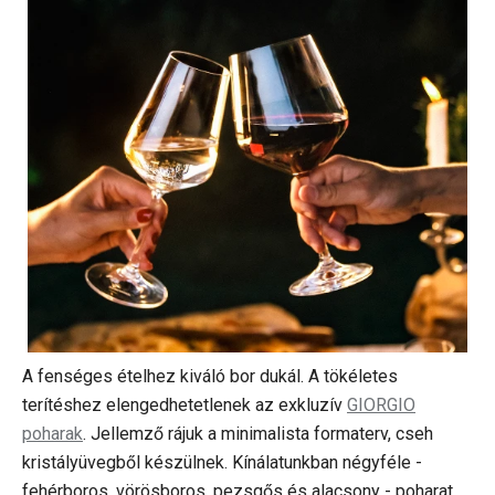
A fenséges ételhez kiváló bor dukál. A tökéletes
terítéshez elengedhetetlenek az exkluzív
GIORGIO
poharak
. Jellemző rájuk a minimalista formaterv, cseh
kristályüvegből készülnek. Kínálatunkban négyféle -
fehérboros, vörösboros, pezsgős és alacsony - poharat