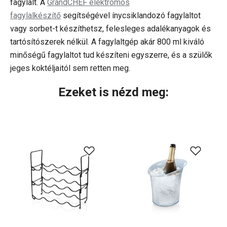
fagylalt. A
GrandCHEF elektromos
fagylalkészítő
segítségével ínycsiklandozó fagylaltot
vagy sorbet-t készíthetsz, felesleges adalékanyagok és
tartósítószerek nélkül. A fagylaltgép akár 800 ml kiváló
minőségű fagylaltot tud készíteni egyszerre, és a szülők
jeges koktéljaitól sem retten meg.
Ezeket is nézd meg: