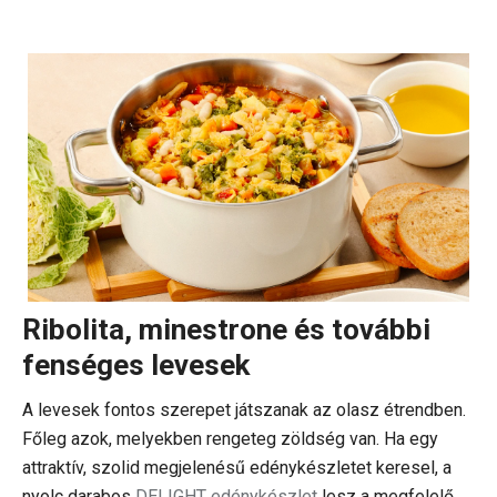
Ribolita, minestrone és további
fenséges levesek
A levesek fontos szerepet játszanak az olasz étrendben.
Főleg azok, melyekben rengeteg zöldség van. Ha egy
attraktív, szolid megjelenésű edénykészletet keresel, a
nyolc darabos
DELIGHT edénykészlet
lesz a megfelelő