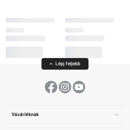
Főzés
Lépj feljebb
Ingyen szállítás
Ingyen szállítás
DELIGHT lábas fedővel ø 24 cm,
DELIGHT Taupe e
Vásárléknak
5,0 l
8 db
Ajándékutalványok