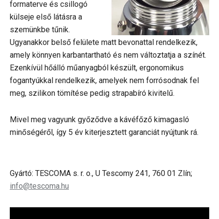
formaterve és csillogó
külseje első látásra a
szemünkbe tűnik.
Ugyanakkor belső felülete matt bevonattal rendelkezik,
amely könnyen karbantartható és nem változtatja a színét.
Ezenkívül hőálló műanyagból készült, ergonomikus
fogantyúkkal rendelkezik, amelyek nem forrósodnak fel
meg, szilikon tömítése pedig strapabíró kivitelű.
Mivel meg vagyunk győződve a kávéfőző kimagasló
minőségéről, így 5 év kiterjesztett garanciát nyújtunk rá.
Gyártó: TESCOMA s. r. o., U Tescomy 241, 760 01 Zlín;
info@tescoma.hu