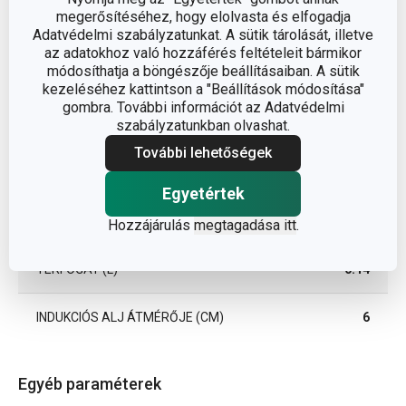
megerősítéséhez, hogy elolvasta és elfogadja
Adatvédelmi szabályzatunkat. A sütik tárolását, illetve
az adatokhoz való hozzáférés feltételeit bármikor
módosíthatja a böngészője beállításaiban. A sütik
kezeléséhez kattintson a "Beállítások módosítása"
gombra. További információt az Adatvédelmi
szabályzatunkban olvashat.
További lehetőségek
Méretek
Egyetértek
A TERMÉK MAGASSÁGA (CM)
15
Hozzájárulás
megtagadása itt
.
TÉRFOGAT (L)
0.14
INDUKCIÓS ALJ ÁTMÉRŐJE (CM)
6
Egyéb paraméterek