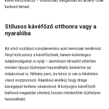
kávét készíthetsz – stílusosan, elegánsan és amikor csak
kedved támad.
Stílusos kávéfőző otthonra vagy a
nyaralóba
Az első osztályú rozsdamentes acél nemcsak rendkívüli
fényt kölcsönöz a kávéfőzőnek, hanem különleges
tulajdonságokat is nyújt – alumínium társaitól eltérően
minden típusú tűzhelyen használható, beleértve az
indukciósat is. Néhány perc, és kész is van a tökéletes
olasz eszpresszó. Ráadásul anélkül, hogy drága
kávégépet kellene vásárolnod. A kotyogós kávéfőzőt
bárhová magaddal viheted, hiszen mindenféle tűzhelyen
használható.