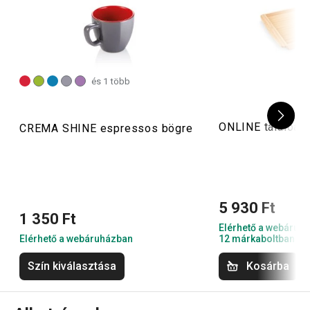
és 1 több
ONLINE tálalóalá
CREMA SHINE espressos bögre
5 930 Ft
1 350 Ft
Elérhető a webáruh
Elérhető a webáruházban
12 márkaboltban el
Szín kiválasztása
Kosárba