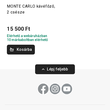
4 márkaboltban elérhető
9 márkaboltban elér
MONTE CARLO kávéfőző,
Italok
Kosárba
Kosárba
2 csésze
15 500 Ft
Elérhető a webáruházban
10 márkaboltban elérhető
Kosárba
Lépj feljebb
Ingyen szállítás
Ingyen szállítás
MONTE CARLO kávéfőző,
MONTE CARLO ká
4 csésze
6 csésze
18 600 Ft
21 100 Ft