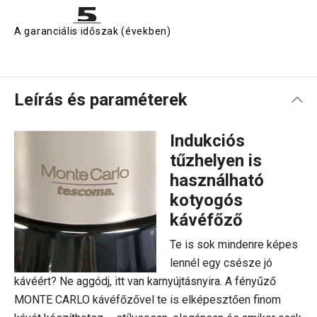
A garanciális időszak (években)
Leírás és paraméterek
Indukciós
tűzhelyen is
használható
kotyogós
kávéfőző
Te is sok mindenre képes
lennél egy csésze jó
kávéért? Ne aggódj, itt van karnyújtásnyira. A fényűző
MONTE CARLO kávéfőzővel te is elképesztően finom