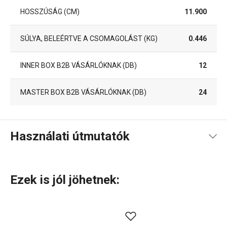
HOSSZÚSÁG (CM)
11.900
SÚLYA, BELEÉRTVE A CSOMAGOLÁST (KG)
0.446
INNER BOX B2B VÁSÁRLÓKNAK (DB)
12
MASTER BOX B2B VÁSÁRLÓKNAK (DB)
24
Használati útmutatók
Használati útmutató és biztonsági információk
Ezek is jól jöhetnek:
Használati útmutató és biztonsági információk