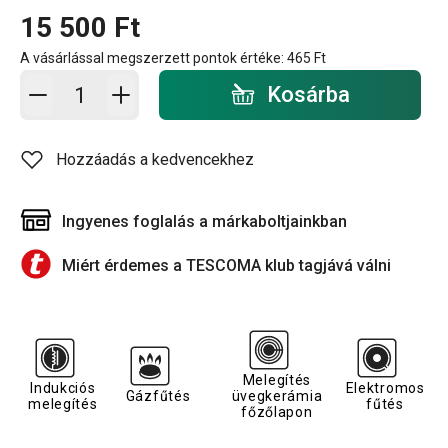
15 500 Ft
A vásárlással megszerzett pontok értéke:
465 Ft
Kosárba - mennyiség
Kosárba
Hozzáadás a kedvencekhez
Ingyenes foglalás a márkaboltjainkban
Miért érdemes a TESCOMA klub tagjává válni
Melegítés
Indukciós
Elektromos
Gázfűtés
üvegkerámia
melegítés
fűtés
főzőlapon