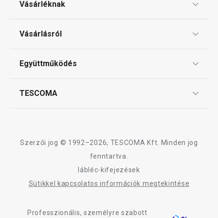
Vásárléknak
Elérhető a webáruházban
Elérhető a webáruh
10 márkaboltban elérhető
12 márkaboltban el
Ajándékutalványok
Vásárlásról
Kosárba
Kosárba
Tescoma klub
ÁSZF
Együttműködés
Gyakori kérdések
Szállítási díjak és fizetési módok
Affiliate program
TESCOMA
Reklamáció és termékvisszaküldés
Karrier
TESCOMA garancia és szerviz
Rólunk
Design
Szerzői jog © 1992–2026, TESCOMA Kft. Minden jog
Minőség
fenntartva.
lábléc-kifejezések
Blog
Sütikkel kapcsolatos információk megtekintése
Kapcsolat
Professzionális, személyre szabott
Adatkezelési Tájékoztató