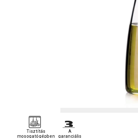
Tisztítás
A
mosogatógépben
garanciális