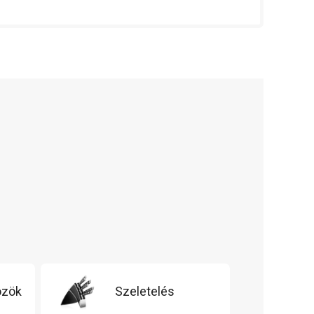
özök
Szeletelés