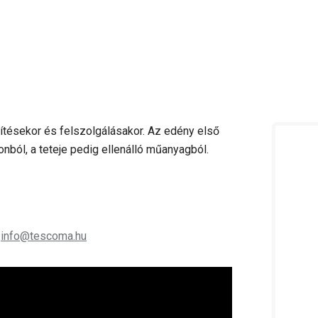
zítésekor és felszolgálásakor. Az edény első
konból, a teteje pedig ellenálló műanyagból.
;
info@tescoma.hu