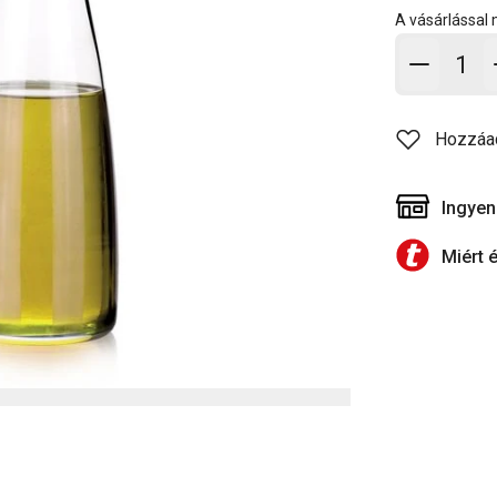
A vásárlással
Kosárb
Hozzáa
Ingyen
Miért 