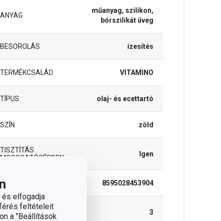
műanyag, szilikon,
ANYAG
bórszilikát üveg
BESOROLÁS
ízesítés
TERMÉKCSALÁD
VITAMINO
TÍPUS
olaj- és ecettartó
SZÍN
zöld
TISZTÍTÁS
Igen
MOSOGATÓGÉPBEN
n
EAN
8595028453904
 és elfogadja
érés feltételeit
A GARANCIÁLIS
3
on a "Beállítások
IDŐSZAK (ÉVEKBEN)