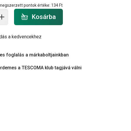
 megszerzett pontok értéke:
134 Ft
a - mennyiség
Kosárba
dás a kedvencekhez
es foglalás a márkaboltjainkban
érdemes a TESCOMA klub tagjává válni