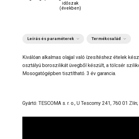
időszak
(években)
Leírás és paraméterek
Termékcsalád
Kiválóan alkalmas olajjal való ízesítéshez ételek kés
osztályú boroszilikát üvegből készült, a tölcsér szili
Mosogatógépben tisztítható. 3 év garancia.
Gyártó: TESCOMA s. r. o., U Tescomy 241, 760 01 Zlín