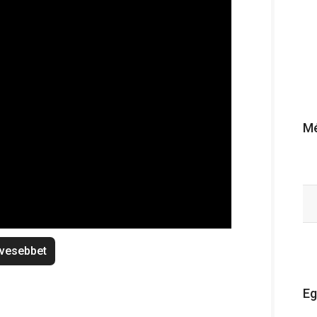
Mé
vesebbet
Eg