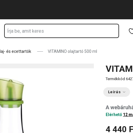
Ugrás a fő tartalomhoz
Ugrás a navigációhoz
Ugrás a kereséshez
laj- és ecettartók
VITAMINO olajtartó 500 ml
VITAMI
Termékkód
642
Leírás
A webáruh
Elérhető
12 m
4 440 F