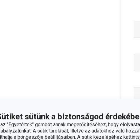
Sütiket sütünk a biztonságod érdekébe
z "Egyetértek" gombot annak megerősítéséhez, hogy elolvasta
bályzatunkat. A sütik tárolását, illetve az adatokhoz való hozzáf
hatja a böngészője beállításaiban. A sütik kezeléséhez kattints