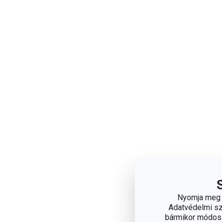
Nyomja meg a
Adatvédelmi sza
bármikor módosít