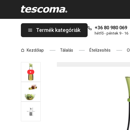
A VITAMINO olajtartó 500 ml oldalon tartózkodik
+36 80 980 069
Termék kategóriák
hétfő - péntek 9 - 16
Kezdőlap
Tálalás
Ételízesítés
O