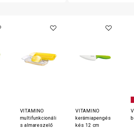
VITAMINO
VITAMINO
V
multifunkcionáli
kerámiapengés
b
s almareszelő
kés 12 cm