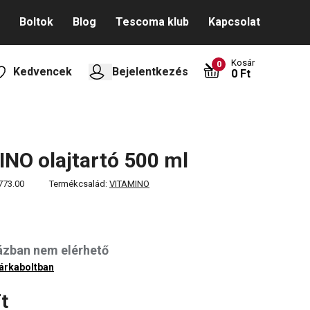
Boltok
Blog
Tescoma klub
Kapcsolat
Kosár
0
Kedvencek
Bejelentkezés
0 Ft
NO olajtartó 500 ml
773.00
Termékcsalád:
VITAMINO
ázban nem elérhető
árkaboltban
t