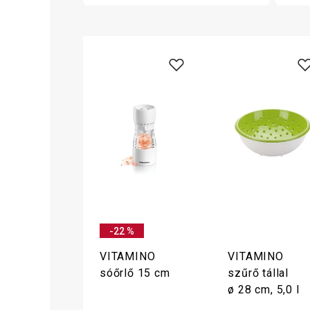
-22 %
VITAMINO
VITAMINO
sóőrlő 15 cm
szűrő tállal
ø 28 cm, 5,0 l