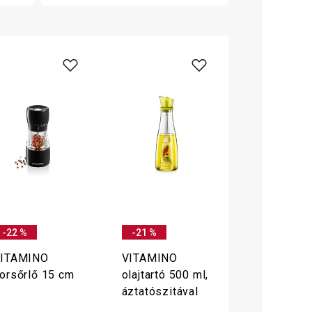
-22 %
-21 %
ITAMINO
VITAMINO
orsőrlő 15 cm
olajtartó 500 ml,
áztatószitával